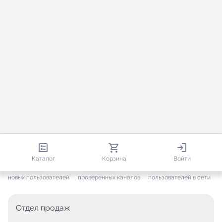
813 679
35 383
2 023
Каталог
Корзина
Войти
+ 7 496
за месяц
+ 1 375
за месяц
ONLINE
новых пользователей
проверенных каналов
пользователей в сети
Отдел продаж