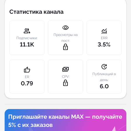
Статистика канала
Индивидуальное сопровождение
visibility
Аналитика Telegram
group
monitoring
Просмотры на
Подписчики:
ERR
пост:
11.1K
3.5%
lock_outline
update
payments
thumb_up
Публикаций в
CPV:
ER
день:
lock_outline
0.79
6.0
Приглашайте каналы MAX — получайте
5% с их заказов