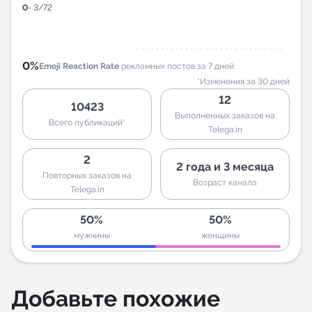
0
- 3/72
0%
Emoji Reaction Rate
рекламных постов за 7 дней
*Изменения за 30 дней
12
10423
Выполненных заказов на
Всего публикаций*
Telega.in
2
2 года и 3 месяца
Повторных заказов на
Возраст канала
Telega.in
50%
50%
мужчины
женщины
Добавьте похожие