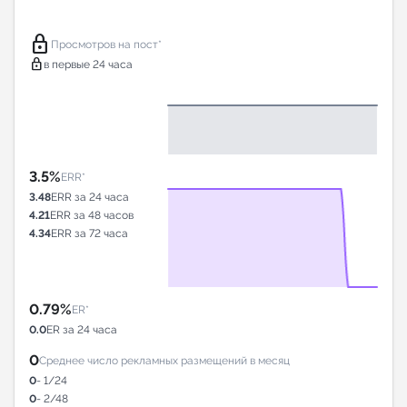
lock
Просмотров на пост*
lock
в первые 24 часа
3.5%
ERR*
3.48
ERR за 24 часа
4.21
ERR за 48 часов
4.34
ERR за 72 часа
0.79%
ER*
0.0
ER за 24 часа
0
Среднее число рекламных размещений в месяц
0
- 1/24
0
- 2/48