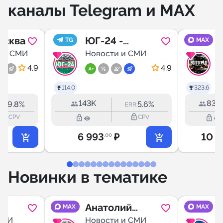
каналы Telegram и MAX
осква
ЮГ-24 -
TG
MAX
 и СМИ
новости
Новости и СМИ
Краснодара и
4.9
4.9
Краснодарско
114.0
323.6
го
143K
83.
9.8%
5.6%
RR:
ERR:
lock_outline
lock_outline
lock_outline
lock_outline
CPV
CPV
6 993
₽
10 4
.00
Новинки в тематике
Анатолий
MAX
MAX
й
СМИ
Шарий
Новости и СМИ