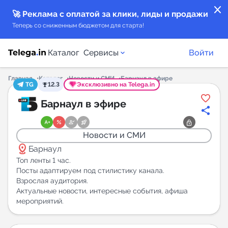
close
🚀 Реклама с оплатой за клики, лиды и продажи
Теперь со сниженным бюджетом для старта!
Каталог
Сервисы
Войти
Главная
Каталог
Новости и СМИ
Барнаул в эфире
TG
12.3
Эксклюзивно на Telega.in
Каталог каналов
Барнаул в эфире
Каталог ботов
Новости и СМИ
distance
Горящие предложения
Барнаул
Топ ленты 1 час.
Посты адаптируем под стилистику канала.
Индекс читаемости каналов в Telegram
Взрослая аудитория.
New
Актуальные новости, интересные события, афиша
мероприятий.
Аналитика MAX каналов
New