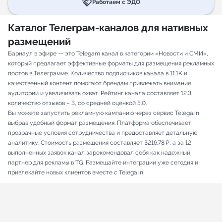
handshake
Работаем с ЭДО
Каталог Телеграм-каналов для нативных
размещений
Барнаул в эфире — это Telegam канал в категории «Новости и СМИ»,
который предлагает эффективные форматы для размещения рекламных
постов в Телеграмме. Количество подписчиков канала в 11.1K и
качественный контент помогают брендам привлекать внимание
аудитории и увеличивать охват. Рейтинг канала составляет 12.3,
количество отзывов – 3, со средней оценкой 5.0.
Вы можете запустить рекламную кампанию через сервис Telega.in,
выбрав удобный формат размещения. Платформа обеспечивает
прозрачные условия сотрудничества и предоставляет детальную
аналитику. Стоимость размещения составляет 3216.78 ₽, а за 12
выполненных заявок канал зарекомендовал себя как надежный
партнер для рекламы в TG. Размещайте интеграции уже сегодня и
привлекайте новых клиентов вместе с Telega.in!