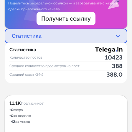
Поделитесь реферальной ссылкой — и зарабатывайте с каждой
сделки привлечённого канала.
Получить ссылку
Статистика
Статистика
10423
Количество постов
388
Среднее количество просмотров на пост
388.0
Средний охват (24ч)
11.1K
Подписчиков*
+0
вчера
+0
за неделю
-42
за месяц