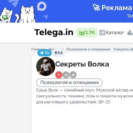
🚀 Реклама
Те
1.7K
Каталог
Главная
Каталог
Психология и отношения
Секреты В
TG
6.6
Каталог 
Секреты Волка
Психология и отношения
Горящие
Саша Волк — семейный коуч. Мужской взгляд 
сексуальность: техники, позы и секреты мужск
для настоящего удовольствия. 18+ ❤️‍🔥
Аналитик
New