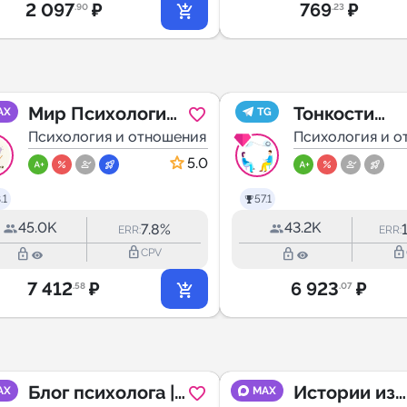
2 097
₽
769
₽
.90
.23
Мир Психологии |
Тонкости
AX
TG
Саморазвитие |
Психология и отношения
восприятия |
Психология и о
Отношения | Блог
Психология
5.0
.1
57.1
45.0K
43.2K
7.8%
ERR:
ERR:
lock_outline
lock_outline
lock_outline
lock_outline
CPV
7 412
₽
6 923
₽
.58
.07
Блог психолога |
Истории из
AX
MAX