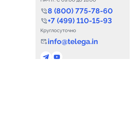
8 (800) 775-78-60
+7 (499) 110-15-93
Круглосуточно
info@telega.in
0
Каналов:
Подпи
0
₽
delete_forever
Итого:
.00
Для сотрудничества
и
marketing@telega.in
Для СМИ
альных
pr@telega.in
Техподдержка