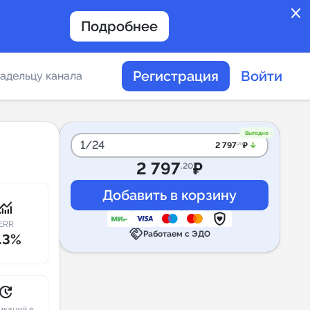
close
Подробнее
Регистрация
Войти
адельцу канала
отов
Выгодно
1/24
arrow_downward_alt
2 797
₽
.20
2 797
₽
.20
таемости каналов в
onitoring
ERR
handshake
Работаем с ЭДО
.3%
альное
дение
pdate
икаций в