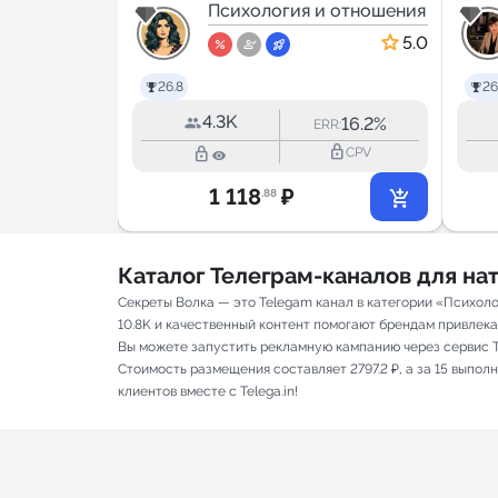
и отношения
| Психология
Психология и отношения
5.0
26.8
26
4.3K
13.5%
16.2%
RR:
ERR:
lock_outline
lock_outline
lock_outline
CPV
CPV
1 118
₽
.88
Каталог Телеграм-каналов для н
Секреты Волка — это Telegam канал в категории «Психол
10.8K и качественный контент помогают брендам привлекать
Вы можете запустить рекламную кампанию через сервис T
Стоимость размещения составляет 2797.2 ₽, а за 15 выпо
клиентов вместе с Telega.in!