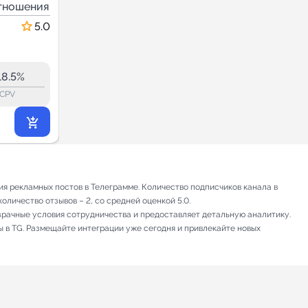
кнота
тношения
Психология и отношения
5.0
26.6
26.5
5.7K
18.5%
14.2%
ERR:
lock_outline
lock_outline
lo
CPV
CPV
1 398
₽
.60
я рекламных постов в Телеграмме. Количество подписчиков канала в
оличество отзывов – 2, со средней оценкой 5.0.
зрачные условия сотрудничества и предоставляет детальную аналитику.
ы в TG. Размещайте интеграции уже сегодня и привлекайте новых