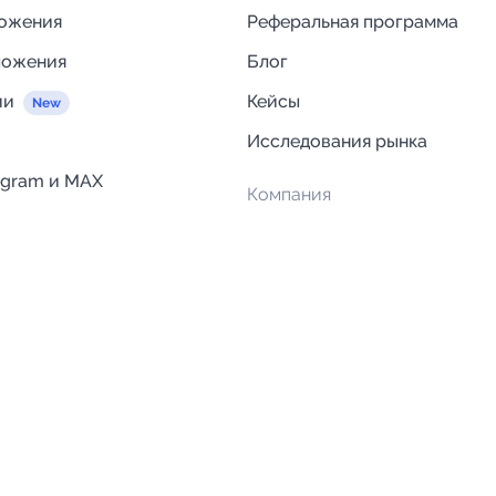
ложения
Реферальная программа
ложения
Блог
ии
Кейсы
Исследования рынка
egram и MAX
Компания
Отзывы о Telega.in
ций
Информация о безопасност
Возврат средств
Гарантии
Политика обработки персон
данных
Вакансии