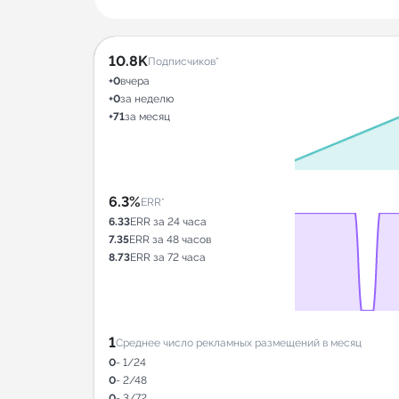
10.8K
Подписчиков*
+0
вчера
+0
за неделю
+71
за месяц
6.3%
ERR*
6.33
ERR за 24 часа
7.35
ERR за 48 часов
8.73
ERR за 72 часа
1
Среднее число рекламных размещений в месяц
0
- 1/24
0
- 2/48
0
- 3/72