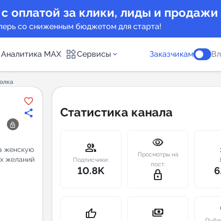
 с оплатой за клики, лиды и продажи
перь со сниженным бюджетом для старта!
Аналитика MAX
Сервисы
Заказчикам
Вл
олка
каналов
Каталог б
Статистика канала
Индекс чи
visibility
 предложения
Telegram
group
m
на женскую
Просмотры на
их желаний
New
Подписчики:
пост:
10.8K
6
lock_outline
Индивиду
а MAX каналов
сопровож
u
payments
thumb_up
Публ