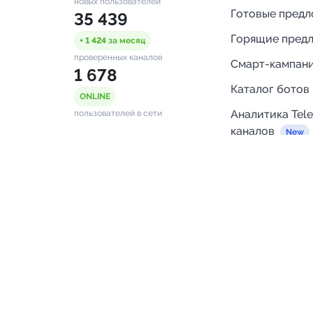
новых пользователей
Готовые пред
35 439
Горящие пред
+ 1 424
за месяц
проверенных каналов
Смарт-кампан
1 678
Каталог ботов
ONLINE
Аналитика Tel
пользователей в сети
каналов
Бот нотифика
Помощь
FAQ
Напишите нам