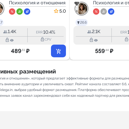
Зоя Калинина🌸
Психология и отношения
старого бло
Психология и о
5.0
.7
26.6
1.4K
2.1K
10.4%
ERR:
ERR:
lock_outline
lock_outline
lock_outline
lock_outline
CPV
489
₽
559
₽
.51
.44
ативных размещений
огия и отношения», который предлагает эффективные форматы для размещени
 внимание аудитории и увеличивать охват. Рейтинг канала составляет 6.6, к
elega.in, выбрав удобный формат размещения. Платформа обеспечивает про
лненных заявок канал зарекомендовал себя как надежный партнер для реклам