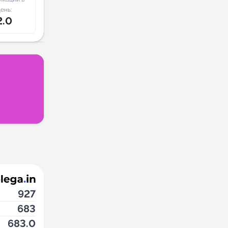
ень:
2.0
927
683
683.0