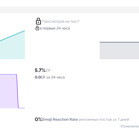
lock
Просмотров на пост*
lock
в первые 24 часа
5.7%
ER*
0.0
ER за 24 часа
0%
Emoji Reaction Rate
рекламных постов за 7 дней
*Изменени