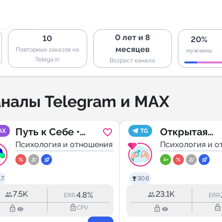
0 лет и 8
10
20%
месяцев
Повторных заказов на
мужчины
Telega.in
Возраст канала
налы Telegram и MAX
Путь к Себе •
Открытая
AX
TG
навигатор с Леей
Психология и отношения
сексология
Психология и о
Нежинской
.7
30.6
7.5K
23.1K
4.8%
ERR:
ERR:
lock_outline
lock_outline
lock_outline
lock_outline
CPV