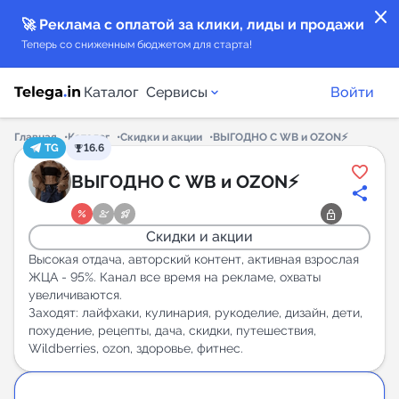
close
🚀 Реклама с оплатой за клики, лиды и продажи
Теперь со сниженным бюджетом для старта!
Каталог
Сервисы
Войти
Главная
Каталог
Скидки и акции
ВЫГОДНО С WB и OZON⚡️
TG
16.6
Каталог каналов
ВЫГОДНО С WB и OZON⚡️
Каталог ботов
Скидки и акции
Горящие предложения
Высокая отдача, авторский контент, активная взрослая
ЖЦА - 95%. Канал все время на рекламе, охваты
увеличиваются.
Индекс читаемости каналов в Telegram
Заходят: лайфхаки, кулинария, рукоделие, дизайн, дети,
New
похудение, рецепты, дача, скидки, путешествия,
Wildberries, ozon, здоровье, фитнес.
Аналитика MAX каналов
New