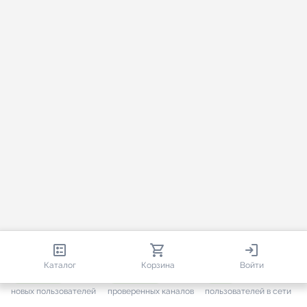
813 601
35 384
1 878
Каталог
Корзина
Войти
+ 7 551
за месяц
+ 1 407
за месяц
ONLINE
новых пользователей
проверенных каналов
пользователей в сети