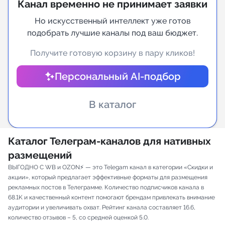
Канал временно не принимает заявки
Индивидуальное сопровождение
Но искусственный интеллект уже готов
подобрать лучшие каналы под ваш бюджет.
Аналитика Telegram
Получите готовую корзину в пару кликов!
Персональный AI-подбор
В каталог
Каталог Телеграм-каналов для нативных
размещений
ВЫГОДНО С WB и OZON⚡️ — это Telegam канал в категории «Скидки и
акции», который предлагает эффективные форматы для размещения
рекламных постов в Телеграмме. Количество подписчиков канала в
68.1K и качественный контент помогают брендам привлекать внимание
аудитории и увеличивать охват. Рейтинг канала составляет 16.6,
количество отзывов – 5, со средней оценкой 5.0.