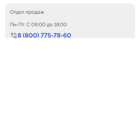
Отдел продаж
Пн-Пт: C 09:00 до 18:00
8 (800) 775-78-60
+7 (499) 110-15-93
Круглосуточно
info@telega.in
Для сотрудничества
marketing@telega.in
Для СМИ
pr@telega.in