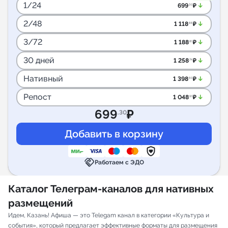
1/24
arrow_downward_alt
699
₽
.30
2/48
arrow_downward_alt
1 118
₽
.88
3/72
arrow_downward_alt
1 188
₽
.81
30 дней
arrow_downward_alt
1 258
₽
.74
Нативный
arrow_downward_alt
1 398
₽
.60
Репост
arrow_downward_alt
1 048
₽
.95
699
₽
.30
handshake
Работаем с ЭДО
Каталог Телеграм-каналов для нативных
размещений
Идем, Казань! Афиша — это Telegam канал в категории «Культура и
события», который предлагает эффективные форматы для размещения