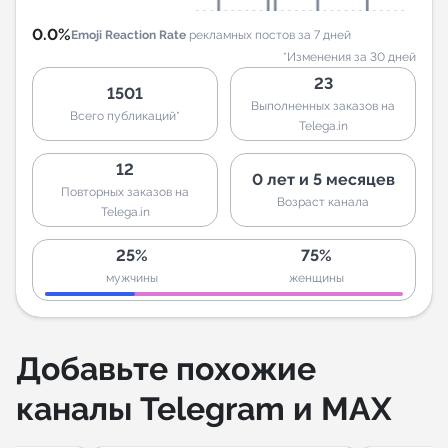
0.0%
Emoji Reaction Rate
рекламных постов за 7 дней
*Изменения за 30 дней
23
1501
Выполненных заказов на
Всего публикаций*
Telega.in
12
0 лет и 5 месяцев
Повторных заказов на
Возраст канала
Telega.in
25%
75%
мужчины
женщины
Добавьте похожие
каналы Telegram и MAX