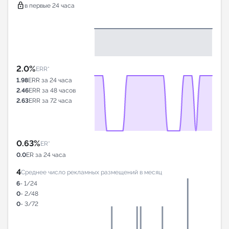
lock
в первые 24 часа
2.0%
ERR*
1.98
ERR за 24 часа
2.46
ERR за 48 часов
2.63
ERR за 72 часа
0.63%
ER*
0.0
ER за 24 часа
4
Среднее число рекламных размещений в месяц
6
- 1/24
0
- 2/48
0
- 3/72