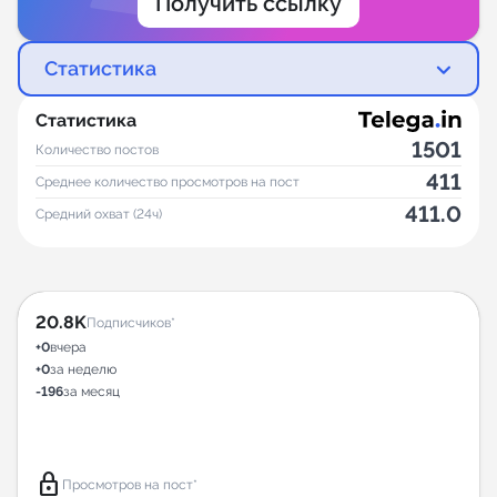
Получить ссылку
Статистика
Статистика
1501
Количество постов
411
Среднее количество просмотров на пост
411.0
Средний охват (24ч)
20.8K
Подписчиков*
+0
вчера
+0
за неделю
-196
за месяц
lock
Просмотров на пост*