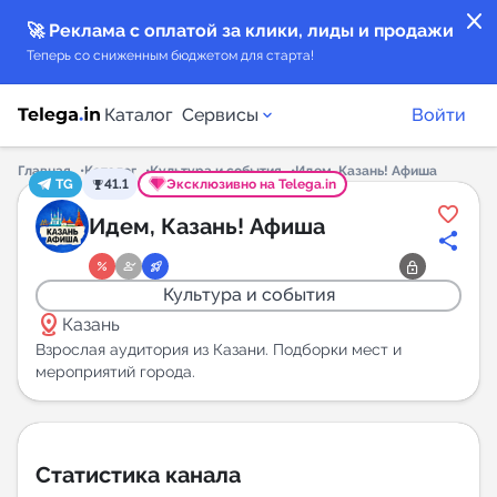
close
🚀 Реклама с оплатой за клики, лиды и продажи
Теперь со сниженным бюджетом для старта!
Каталог
Сервисы
Войти
Главная
Каталог
Культура и события
Идем, Казань! Афиша
TG
41.1
Эксклюзивно на Telega.in
Каталог каналов
Идем, Казань! Афиша
Каталог ботов
Культура и события
distance
Горящие предложения
Казань
Взрослая аудитория из Казани. Подборки мест и
мероприятий города.
Индекс читаемости каналов в Telegram
New
Аналитика MAX каналов
Статистика канала
New