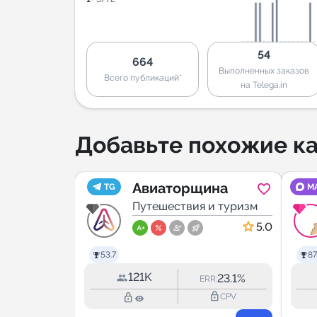
54
664
Выполненных заказов
Всего публикаций*
на Telega.in
Добавьте похожие ка
а за 2
Авиаторщина
TG
M
 и туризм
Путешествия и туризм
5.0
5.0
53.7
87
121K
11.4%
23.1%
RR:
ERR:
lock_outline
lock_outline
lock_outline
CPV
CPV