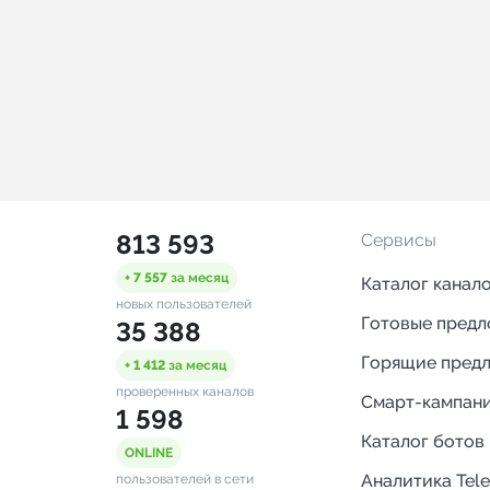
813 593
Сервисы
+ 7 557
за месяц
Каталог канал
новых пользователей
Готовые пред
35 388
Горящие пред
+ 1 412
за месяц
проверенных каналов
Смарт-кампан
1 598
Каталог ботов
ONLINE
Аналитика Tel
пользователей в сети