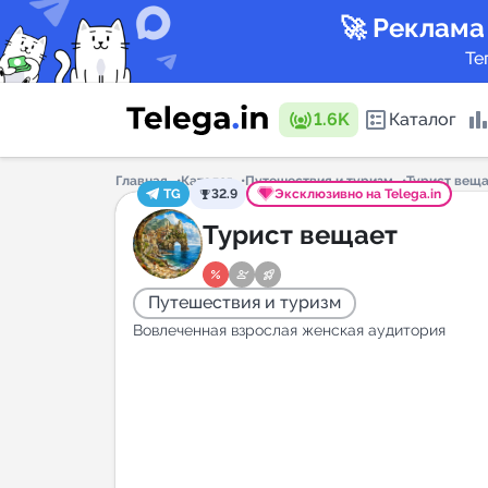
🚀 Реклама
Те
1.6K
Каталог
Главная
Каталог
Путешествия и туризм
Турист вещ
TG
32.9
Эксклюзивно на Telega.in
Каталог 
Турист вещает
Путешествия и туризм
Горящие
Вовлеченная взрослая женская аудитория
Аналитик
New