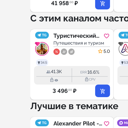
41 958
₽
.00
С этим каналом част
рсы,
Туристический
TG
T
акансии
гид
Путешествия и туризм
5.0
5.0
34.5
53
41.3K
3.8%
16.6%
RR:
ERR:
lock_outline
lock_outline
lock_outline
CPV
CPV
3 496
₽
.50
Лучшие в тематике
уск |
Alexander Pilot -
TG
M