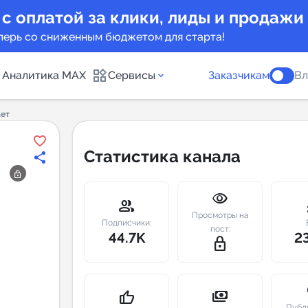
 с оплатой за клики, лиды и продажи
перь со сниженным бюджетом для старта!
Аналитика MAX
Сервисы
Заказчикам
Вл
ает
каналов
Каталог б
Статистика канала
Индекс чи
visibility
 предложения
Telegram
group
m
Просмотры на
New
Подписчики:
пост:
44.7K
2
lock_outline
Индивиду
а MAX каналов
сопровож
u
payments
thumb_up
Публ