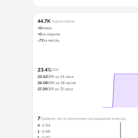
44.7K
Подписчиков*
+0
вчера
+0
за неделю
-73
за месяц
23.4%
ERR*
23.42
ERR за 24 часа
26.08
ERR за 48 часов
27.29
ERR за 72 часа
7
Среднее число рекламных размещений в месяц
4
- 1/24
1
- 2/48
1
- 3/72