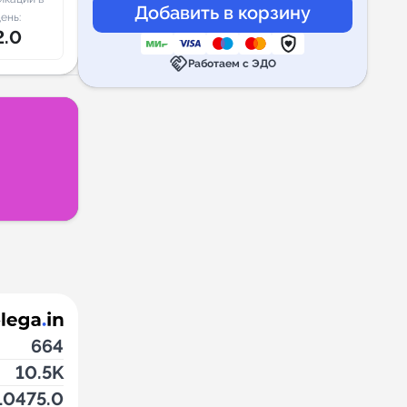
ень:
2.0
handshake
Работаем с ЭДО
664
10.5K
10475.0