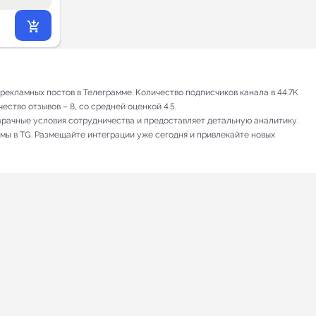
559
₽
.44
екламных постов в Телеграмме. Количество подписчиков канала в 44.7K
ство отзывов – 8, со средней оценкой 4.5.
зрачные условия сотрудничества и предоставляет детальную аналитику.
амы в TG. Размещайте интеграции уже сегодня и привлекайте новых