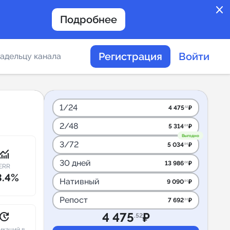
close
Подробнее
Регистрация
Войти
адельцу канала
отов
1/24
4 475
₽
.52
2/48
5 314
₽
.68
таемости каналов в
Выгодно
3/72
5 034
₽
.96
onitoring
30 дней
13 986
₽
.00
ERR
3.4%
Нативный
9 090
₽
.90
альное
Репост
7 692
₽
.30
дение
pdate
4 475
₽
.52
икаций в