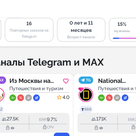
0 лет и 11
16
15%
месяцев
Повторных заказов на
мужчины
Telega.in
Возраст канала
налы Telegram и MAX
Из Москвы на
National
AX
TG
выходные
Путешествия и туризм
Geographic
Путешествия и 
4.0
.2
59.6
27.5K
171K
9.7%
ERR:
ERR:
lock_outline
lock_outline
lock_outline
lock_outline
CPV