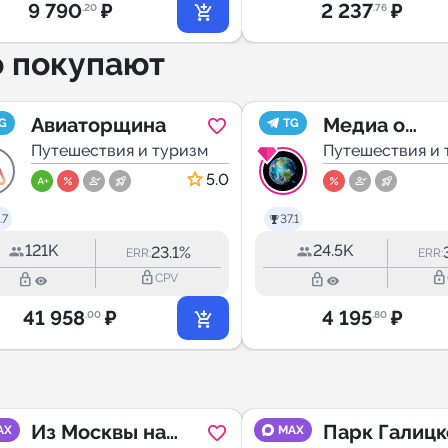
9 790
₽
2 237
₽
.20
.76
о покупают
Авиаторщина
Медиа о
G
TG
Путешествия и туризм
путешестви
Путешествия и 
5.0
.7
37.1
121K
24.5K
23.1%
ERR:
ERR:
lock_outline
lock_outline
lock_outline
lock_outline
CPV
41 958
₽
4 195
₽
.00
.80
Из Москвы на
Парк Галицк
AX
MAX