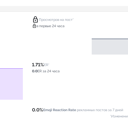
lock
Просмотров на пост*
lock
в первые 24 часа
1.71%
ER*
0.0
ER за 24 часа
0.0%
Emoji Reaction Rate
рекламных постов за 7 дней
*Изменени