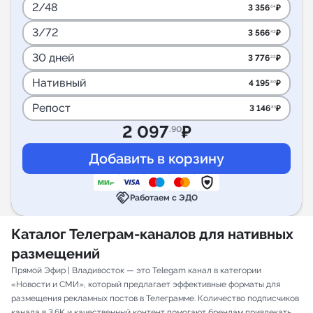
2/48
3 356
₽
.64
3/72
3 566
₽
.43
30 дней
3 776
₽
.22
Нативный
4 195
₽
.80
Репост
3 146
₽
.85
2 097
₽
.90
handshake
Работаем с ЭДО
Каталог Телеграм-каналов для нативных
размещений
Прямой Эфир | Владивосток — это Telegam канал в категории
«Новости и СМИ», который предлагает эффективные форматы для
размещения рекламных постов в Телеграмме. Количество подписчиков
канала в 3.6K и качественный контент помогают брендам привлекать