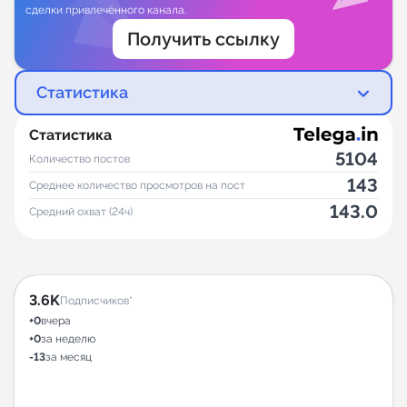
сделки привлечённого канала.
Получить ссылку
Статистика
Статистика
5104
Количество постов
143
Среднее количество просмотров на пост
143.0
Средний охват (24ч)
3.6K
Подписчиков*
+0
вчера
+0
за неделю
-13
за месяц