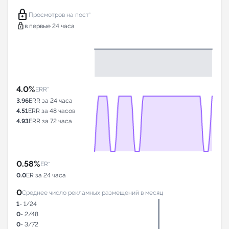
lock
Просмотров на пост*
lock
в первые 24 часа
4.0%
ERR*
3.96
ERR за 24 часа
4.51
ERR за 48 часов
4.93
ERR за 72 часа
0.58%
ER*
0.0
ER за 24 часа
0
Среднее число рекламных размещений в месяц
1
- 1/24
0
- 2/48
0
- 3/72