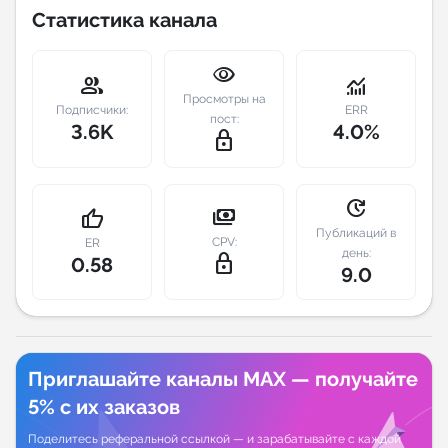
Статистика канала
Индивидуальное сопровождение
visibility
group
monitoring
Аналитика Telegram
Просмотры на
Подписчики:
ERR
пост:
3.6K
4.0%
lock_outline
update
payments
thumb_up
Публикаций в
CPV:
ER
день:
lock_outline
0.58
9.0
Приглашайте каналы MAX — получайте
5% с их заказов
Поделитесь реферальной ссылкой — и зарабатывайте с каждой