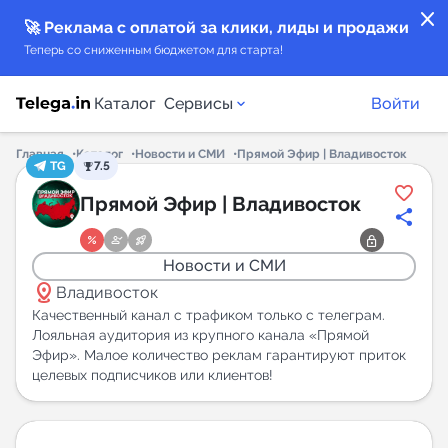
close
🚀 Реклама с оплатой за клики, лиды и продажи
Теперь со сниженным бюджетом для старта!
Каталог
Сервисы
Войти
Главная
Каталог
Новости и СМИ
Прямой Эфир | Владивосток
TG
7.5
Каталог каналов
Прямой Эфир | Владивосток
Каталог ботов
Новости и СМИ
distance
Горящие предложения
Владивосток
Качественный канал с трафиком только с телеграм.
Лояльная аудитория из крупного канала «Прямой
Индекс читаемости каналов в Telegram
Эфир». Малое количество реклам гарантируют приток
New
целевых подписчиков или клиентов!
Аналитика MAX каналов
New