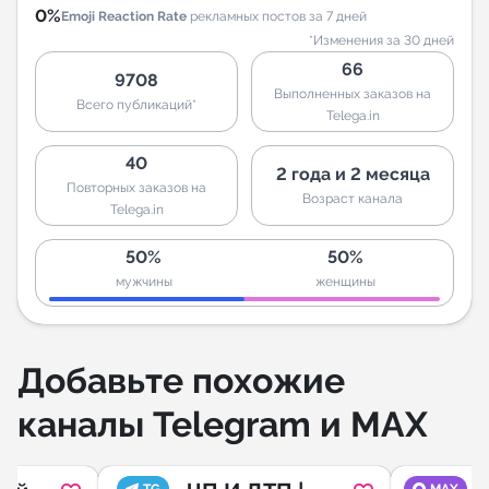
0%
Emoji Reaction Rate
рекламных постов за 7 дней
*Изменения за 30 дней
66
9708
Выполненных заказов на
Всего публикаций*
Telega.in
40
2 года и 2 месяца
Повторных заказов на
Возраст канала
Telega.in
50%
50%
мужчины
женщины
Добавьте похожие
каналы Telegram и MAX