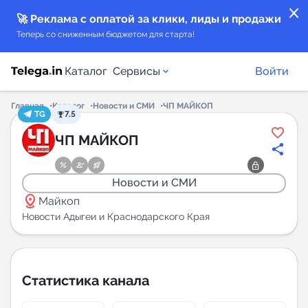
close
🚀 Реклама с оплатой за клики, лиды и продажи
Теперь со сниженным бюджетом для старта!
Каталог
Сервисы
Войти
Главная
Каталог
Новости и СМИ
ЧП МАЙКОП
TG
7.5
Каталог каналов
ЧП МАЙКОП
Каталог ботов
Новости и СМИ
distance
Горящие предложения
Майкоп
Новости Адыгеи и Краснодарского Края
Индекс читаемости каналов в Telegram
New
Статистика канала
Аналитика MAX каналов
New