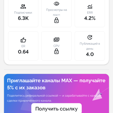
visibility
group
monitoring
Индивидуальное сопровождение
Просмотры на
Подписчики:
ERR
пост:
6.3K
4.2%
lock_outline
Аналитика Telegram
update
payments
thumb_up
Публикаций в
CPV:
ER
день:
lock_outline
0.64
4.0
Приглашайте каналы MAX — получайте
5% с их заказов
Поделитесь реферальной ссылкой — и зарабатывайте с каждой
сделки привлечённого канала.
Получить ссылку