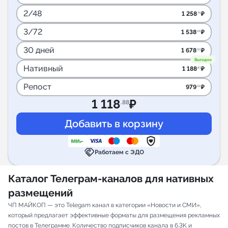
2/48
1 258
₽
.74
3/72
1 538
₽
.46
30 дней
1 678
₽
.32
Выгодно
Нативный
1 188
₽
.81
Репост
979
₽
.02
1 118
₽
.88
handshake
Работаем с ЭДО
Каталог Телеграм-каналов для нативных
размещений
ЧП МАЙКОП — это Telegam канал в категории «Новости и СМИ»,
который предлагает эффективные форматы для размещения рекламных
постов в Телеграмме. Количество подписчиков канала в 6.3K и