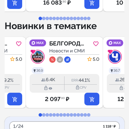
16 083
₽
10 4
.90
Новинки в тематике
ры
БЕЛГОРОД
MAX
MAX
СМИ
ГЛАВНЫЙ
Новости и СМИ
5.0
5.0
36.9
36.7
6.4K
26.
29.2%
44.1%
:
ERR:
outline
lock_outline
lock_outline
lock_outline
CPV
CPV
2 097
₽
12 
.90
1/24
1 118
₽
.88