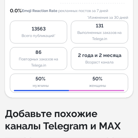
0.0%
Emoji Reaction Rate
рекламных постов за 7 дней
*Изменения за 30 дней
131
13563
Выполненных заказов на
Всего публикаций*
Telega.in
86
2 года и 2 месяца
Повторных заказов на
Возраст канала
Telega.in
50%
50%
мужчины
женщины
Добавьте похожие
каналы Telegram и MAX