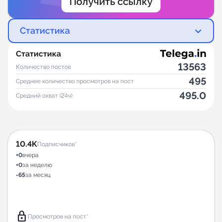
Получить ссылку
Статистика
Статистика
13563
Количество постов
495
Среднее количество просмотров на пост
495.0
Средний охват (24ч)
10.4K
Подписчиков*
+0
вчера
+0
за неделю
-65
за месяц
lock
Просмотров на пост*