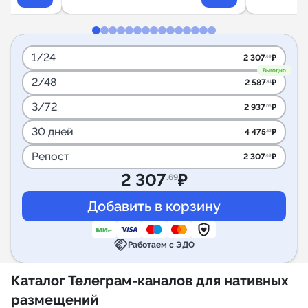
1/24
2 307
₽
.69
Выгодно
2/48
2 587
₽
.41
3/72
2 937
₽
.06
30 дней
4 475
₽
.52
Репост
2 307
₽
.69
2 307
₽
.69
handshake
Работаем с ЭДО
Каталог Телеграм-каналов для нативных
размещений