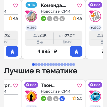
Коменда.
1
TG
MAX
СМИ
Санкт-
Новости и СМИ
ки
Петербург
4.9
4.9
н
186.9
230.9
32.1K
32.
7.2%
27.0%
R:
ERR:
outline
lock_outline
lock_outline
lock_outline
CPV
CPV
4 895
₽
7 
.10
Лучшие в тематике
бург
Твой
MAX
MAX
СМИ
Ставрополь
Новости и СМИ
5.0