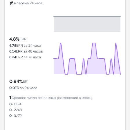
lock
в первые 24 часа
4.8%
ERR*
4.75
ERR за 24 часа
6.14
ERR за 48 часов
6.24
ERR за 72 часа
0.94%
ER*
0.0
ER за 24 часа
1
Среднее число рекламных размещений в месяц
0
- 1/24
0
- 2/48
0
- 3/72