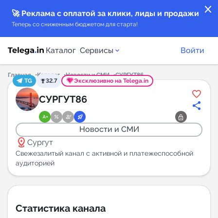
close
🚀 Реклама с оплатой за клики, лиды и продажи
Теперь со сниженным бюджетом для старта!
Каталог
Сервисы
Войти
Главная
Каталог
Новости и СМИ
СУРГУТ86
TG
32.7
Эксклюзивно на Telega.in
Каталог каналов
СУРГУТ86
Каталог ботов
Новости и СМИ
distance
Горящие предложения
Сургут
Свежезалитый канал с активной и платежеспособной
аудиторией
Индекс читаемости каналов в Telegram
New
Аналитика MAX каналов
Статистика канала
New