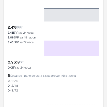
2.4%
ERR*
2.41
ERR за 24 часа
3.08
ERR за 48 часов
3.45
ERR за 72 часа
0.96%
ER*
0.0
ER за 24 часа
6
Среднее число рекламных размещений в месяц
0
- 1/24
0
- 2/48
0
- 3/72