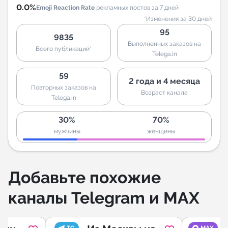
0.0%
Emoji Reaction Rate
рекламных постов за 7 дней
*Изменения за 30 дней
95
9835
Выполненных заказов на
Всего публикаций*
Telega.in
59
2 года и 4 месяца
Повторных заказов на
Возраст канала
Telega.in
30%
70%
мужчины
женщины
Добавьте похожие
каналы Telegram и MAX