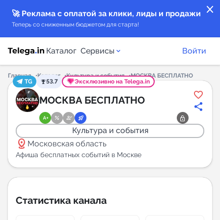
close
🚀 Реклама с оплатой за клики, лиды и продажи
Теперь со сниженным бюджетом для старта!
Каталог
Сервисы
Войти
Главная
Каталог
Культура и события
МОСКВА БЕСПЛАТНО
TG
53.7
Эксклюзивно на Telega.in
Каталог каналов
МОСКВА БЕСПЛАТНО
Каталог ботов
Культура и события
distance
Горящие предложения
Московская область
Афиша бесплатных событий в Москве
Индекс читаемости каналов в Telegram
New
Статистика канала
Аналитика MAX каналов
New