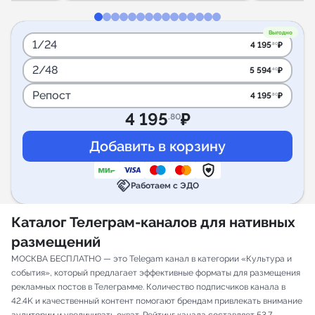
Выгодно
1/24
4 195
₽
.80
2/48
5 594
₽
.40
Репост
4 195
₽
.80
4 195
₽
.80
handshake
Работаем с ЭДО
Каталог Телеграм-каналов для нативных
размещений
МОСКВА БЕСПЛАТНО — это Telegam канал в категории «Культура и
события», который предлагает эффективные форматы для размещения
рекламных постов в Телеграмме. Количество подписчиков канала в
42.4K и качественный контент помогают брендам привлекать внимание