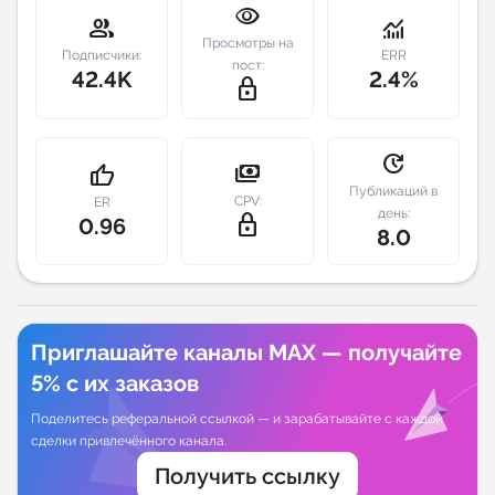
visibility
group
monitoring
Индивидуальное сопровождение
Просмотры на
Подписчики:
ERR
пост:
42.4K
2.4%
lock_outline
Аналитика Telegram
update
payments
thumb_up
Публикаций в
CPV:
ER
день:
lock_outline
0.96
8.0
Приглашайте каналы MAX — получайте
5% с их заказов
Поделитесь реферальной ссылкой — и зарабатывайте с каждой
сделки привлечённого канала.
Получить ссылку