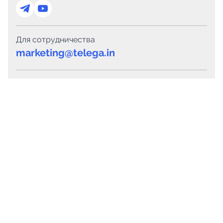
Для сотрудничества
marketing@telega.in
Для СМИ
pr@telega.in
Техподдержка
Telegram
MAX
Сервисы
Каталог каналов
Готовые предложения