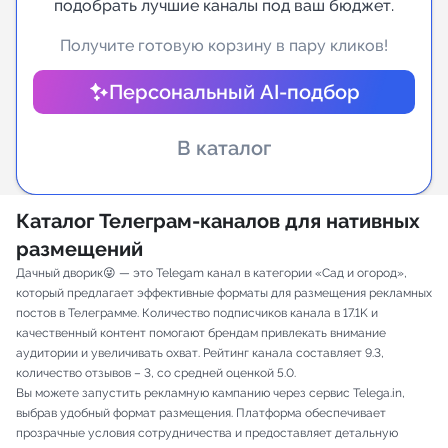
подобрать лучшие каналы под ваш бюджет.
Индивидуальное сопровождение
Получите готовую корзину в пару кликов!
Персональный AI-подбор
Аналитика Telegram
В каталог
Каталог Телеграм-каналов для нативных
размещений
Дачный дворик😜 — это Telegam канал в категории «Сад и огород»,
который предлагает эффективные форматы для размещения рекламных
постов в Телеграмме. Количество подписчиков канала в 17.1K и
качественный контент помогают брендам привлекать внимание
аудитории и увеличивать охват. Рейтинг канала составляет 9.3,
количество отзывов – 3, со средней оценкой 5.0.
Вы можете запустить рекламную кампанию через сервис Telega.in,
выбрав удобный формат размещения. Платформа обеспечивает
прозрачные условия сотрудничества и предоставляет детальную