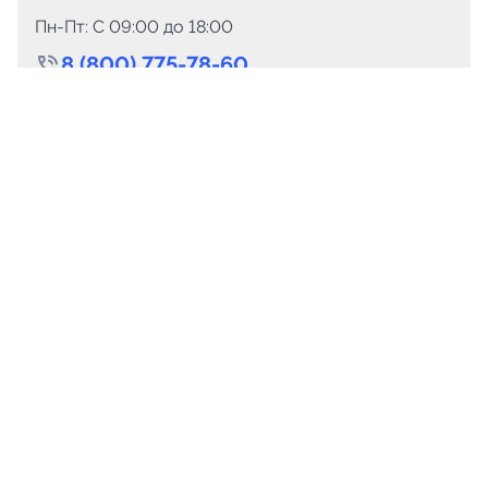
Пн-Пт: C 09:00 до 18:00
8 (800) 775-78-60
+7 (499) 110-15-93
Круглосуточно
info@telega.in
Для сотрудничества
marketing@telega.in
Для СМИ
pr@telega.in
Техподдержка