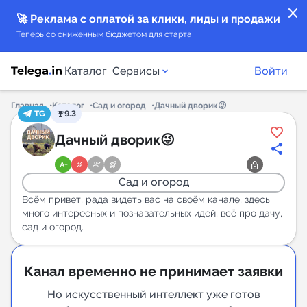
close
🚀 Реклама с оплатой за клики, лиды и продажи
Теперь со сниженным бюджетом для старта!
Каталог
Сервисы
Войти
Главная
Каталог
Сад и огород
Дачный дворик😜
TG
9.3
Каталог каналов
Дачный дворик😜
Каталог ботов
Сад и огород
Горящие предложения
Всём привет, рада видеть вас на своём канале, здесь
много интересных и познавательных идей, всё про дачу,
сад и огород.
Индекс читаемости каналов в Telegram
New
Канал временно не принимает заявки
Аналитика MAX каналов
Но искусственный интеллект уже готов
New