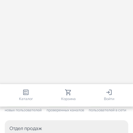
813 581
35 443
1 206
Каталог
Корзина
Войти
+ 7 567
за месяц
+ 1 417
за месяц
ONLINE
новых пользователей
проверенных каналов
пользователей в сети
Отдел продаж