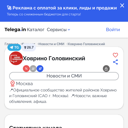
close
🚀 Реклама с оплатой за клики, лиды и продажи
Теперь со сниженным бюджетом для старта!
Каталог
Сервисы
Войти
Главная
Каталог
Новости и СМИ
Ховрино Головинский
TG
26.7
Каталог каналов
Ховрино Головинский
Каталог ботов
Новости и СМИ
distance
Горящие предложения
Москва
📍Официальное сообщество жителей районов Ховрино
и Головинский (САО г. Москвы). 📍Новости, важные
Индекс читаемости каналов в Telegram
объявления, афиша.
New
Аналитика MAX каналов
New
Статистика канала