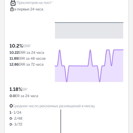
lock
Просмотров на пост*
lock
в первые 24 часа
10.2%
ERR*
10.22
ERR за 24 часа
11.89
ERR за 48 часов
12.86
ERR за 72 часа
1.18%
ER*
0.0
ER за 24 часа
0
Среднее число рекламных размещений в месяц
1
- 1/24
0
- 2/48
0
- 3/72