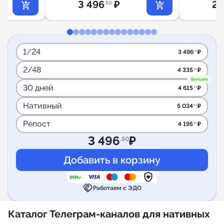
3 496
₽
2 
.50
1/24
3 496
₽
.50
2/48
4 335
₽
.66
Выгодно
30 дней
4 615
₽
.38
Нативный
5 034
₽
.96
Репост
4 195
₽
.80
3 496
₽
.50
handshake
Работаем с ЭДО
Каталог Телеграм-каналов для нативных