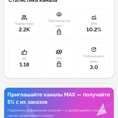
Индивидуальное сопровождение
visibility
group
monitoring
Просмотры на
Аналитика Telegram
Подписчики:
ERR
пост:
2.2K
10.2%
lock_outline
update
payments
thumb_up
Публикаций в
CPV:
ER
день:
lock_outline
1.18
3.0
Приглашайте каналы MAX — получайте
5% с их заказов
Поделитесь реферальной ссылкой — и зарабатывайте с каждой
сделки привлечённого канала.