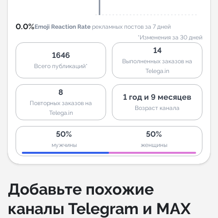
0.0%
Emoji Reaction Rate
рекламных постов за 7 дней
*Изменения за 30 дней
14
1646
Выполненных заказов на
Всего публикаций*
Telega.in
8
1 год и 9 месяцев
Повторных заказов на
Возраст канала
Telega.in
50%
50%
мужчины
женщины
Добавьте похожие
каналы Telegram и MAX