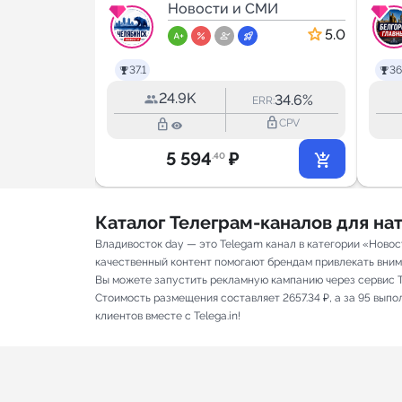
МИ
Новости
Новости и СМИ
5.0
5.0
37.1
36
24.9K
58.4%
34.6%
RR:
ERR:
lock_outline
lock_outline
lock_outline
CPV
CPV
5 594
₽
.40
Каталог Телеграм-каналов для н
Владивосток day — это Telegam канал в категории «Новос
качественный контент помогают брендам привлекать вниман
Вы можете запустить рекламную кампанию через сервис T
Стоимость размещения составляет 2657.34 ₽, а за 95 вып
клиентов вместе с Telega.in!