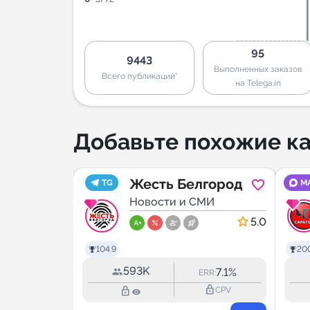
95
9443
Выполненных заказов
Всего публикаций*
на Telega.in
Добавьте похожие ка
Жесть Белгород
TG
M
МИ
Новости и СМИ
5.0
5.0
104.9
20
593K
10.2%
7.1%
RR:
ERR:
lock_outline
lock_outline
lock_outline
CPV
CPV