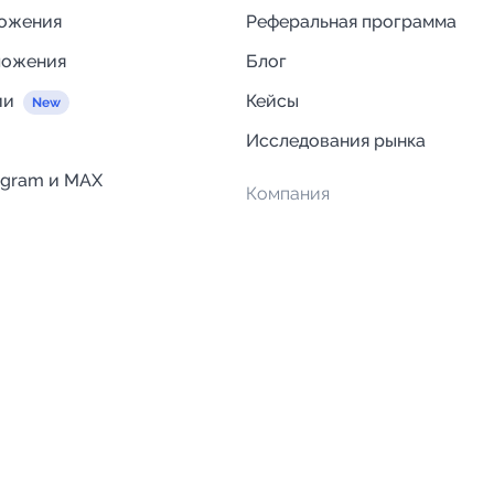
ложения
Реферальная программа
ложения
Блог
ии
Кейсы
Исследования рынка
egram и MAX
Компания
Отзывы о Telega.in
ций
Информация о безопасност
Возврат средств
Гарантии
Политика обработки персон
данных
Вакансии