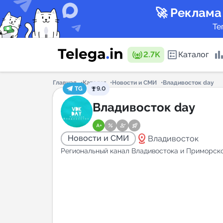
🚀 Реклама
Те
2.7K
Каталог
Главная
Каталог
Новости и СМИ
Владивосток day
TG
9.0
Каталог 
Владивосток day
distance
Новости и СМИ
Владивосток
Горящие
Региональный канал Владивостока и Приморско
Аналитик
New