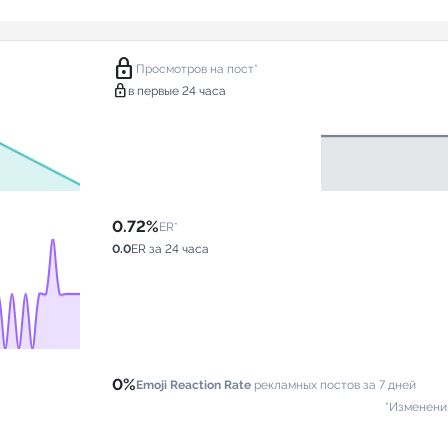
lock
Просмотров на пост*
lock
в первые 24 часа
0.72%
ER*
0.0
ER за 24 часа
0%
Emoji Reaction Rate
рекламных постов за 7 дней
*Изменени