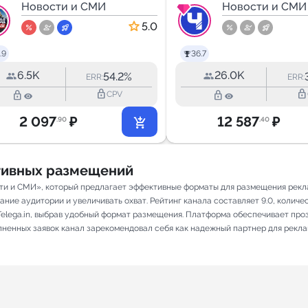
ГЛАВНЫЙ
Новости и СМИ
Новости и СМИ
5.0
.9
36.7
6.5K
26.0K
54.2%
ERR:
ERR:
lock_outline
lock_outline
lock_outline
lock_outline
CPV
2 097
₽
12 587
₽
.90
.40
ативных размещений
ти и СМИ», который предлагает эффективные форматы для размещения реклам
ие аудитории и увеличивать охват. Рейтинг канала составляет 9.0, количест
elega.in, выбрав удобный формат размещения. Платформа обеспечивает про
олненных заявок канал зарекомендовал себя как надежный партнер для рекл