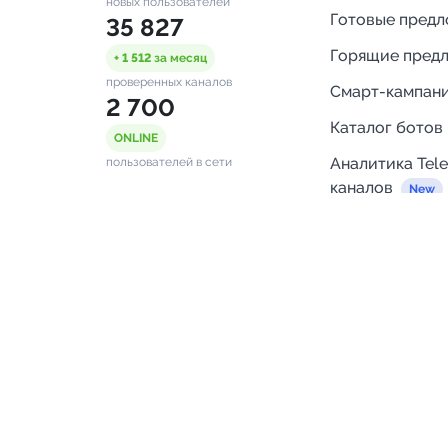
новых пользователей
Готовые пред
35 827
Горящие пред
+ 1 512
за месяц
проверенных каналов
Смарт-кампан
2 700
Каталог ботов
ONLINE
Аналитика Tel
пользователей в сети
каналов
Бот нотифика
Помощь
FAQ
Напишите нам