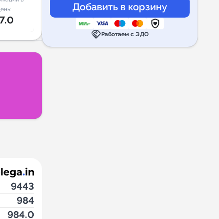
ень:
7.0
handshake
Работаем с ЭДО
9443
984
984.0