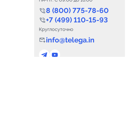
8 (800) 775-78-60
+7 (499) 110-15-93
Круглосуточно
info@telega.in
0
Каналов:
Подпи
0
₽
delete_forever
Итого:
.00
Для сотрудничества
и
marketing@telega.in
Для СМИ
альных
pr@telega.in
Техподдержка