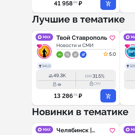
41 958
₽
.00
Лучшие в тематике
ург
Твой Ставрополь
MAX
M
МИ
Новости и СМИ
5.0
341.0
326
49.3K
30.4%
31.5%
RR:
ERR:
lock_outline
lock_outline
lock_outline
CPV
CPV
13 286
₽
.70
Новинки в тематике
Челябинск |
MAX
M