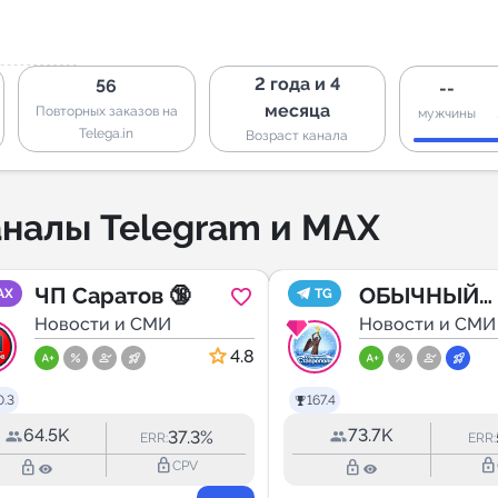
2 года и 4
56
--
месяца
Повторных заказов на
мужчины
Telega.in
Возраст канала
налы Telegram и MAX
ЧП Саратов 🔞
ОБЫЧНЫЙ
AX
TG
Новости и СМИ
СТАВРОПОЛ
Новости и СМИ
4.8
0.3
167.4
64.5K
73.7K
37.3%
ERR:
ERR:
lock_outline
lock_outline
lock_outline
lock_outline
CPV