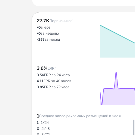
27.7K
Подписчиков*
+0
вчера
+0
за неделю
-283
за месяц
3.6%
ERR*
3.56
ERR за 24 часа
4.11
ERR за 48 часов
3.85
ERR за 72 часа
1
Среднее число рекламных размещений в месяц
1
- 1/24
0
- 2/48
0
- 3/72