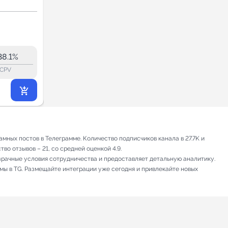
Саратов
Новости и СМИ
5.0
36.0
35.6
8.1K
38.1%
50.3%
ERR:
lock_outline
lock_outline
lo
CPV
CPV
2 097
₽
.90
ных постов в Телеграмме. Количество подписчиков канала в 27.7K и
во отзывов – 21, со средней оценкой 4.9.
зрачные условия сотрудничества и предоставляет детальную аналитику.
амы в TG. Размещайте интеграции уже сегодня и привлекайте новых