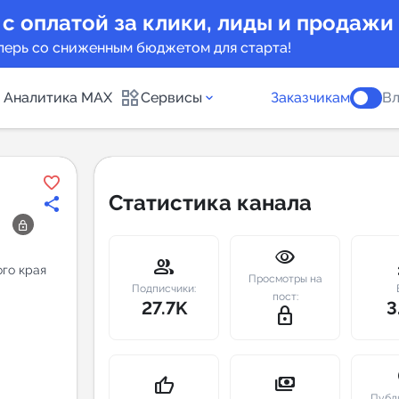
 с оплатой за клики, лиды и продажи
перь со сниженным бюджетом для старта!
Аналитика MAX
Сервисы
Заказчикам
Вл
каналов
Каталог б
Статистика канала
Индекс чи
visibility
 предложения
Telegram
group
m
го края
Просмотры на
New
Подписчики:
пост:
27.7K
3
lock_outline
Индивиду
а MAX каналов
сопровож
u
payments
thumb_up
Публ