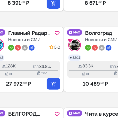
8 391
₽
8 671
₽
.60
.32
Главный Радар
Волгоград
AX
MAX
Краснодарского
Новости и СМИ
Новости и СМИ
края и Юга
5.0
России INFO
.2
320.1
128K
83.3K
36.8%
ERR:
ERR:
lock_outline
lock_outline
lock_outline
lock_outline
CPV
27 972
₽
10 489
₽
.00
.50
БЕЛГОРОД
Чита в курс
AX
MAX