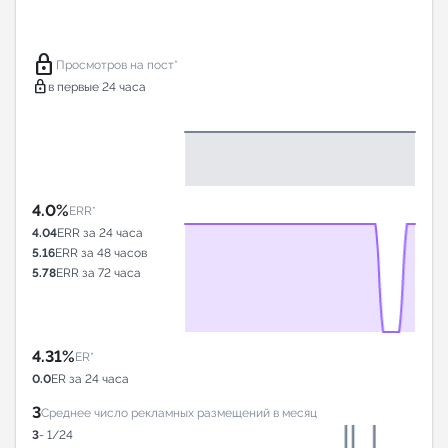
lock
Просмотров на пост*
lock
в первые 24 часа
4.0%
ERR*
4.04
ERR за 24 часа
5.16
ERR за 48 часов
5.78
ERR за 72 часа
4.31%
ER*
0.0
ER за 24 часа
3
Среднее число рекламных размещений в месяц
3
- 1/24