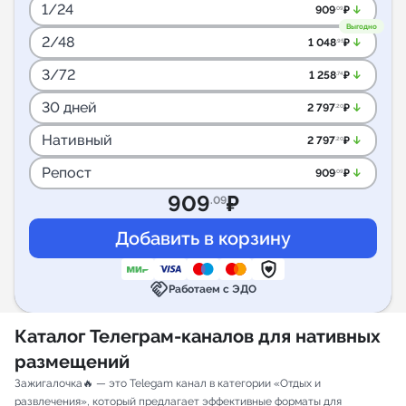
1/24
arrow_downward_alt
909
₽
.09
Выгодно
2/48
arrow_downward_alt
1 048
₽
.95
3/72
arrow_downward_alt
1 258
₽
.74
30 дней
arrow_downward_alt
2 797
₽
.20
Нативный
arrow_downward_alt
2 797
₽
.20
Репост
arrow_downward_alt
909
₽
.09
909
₽
.09
handshake
Работаем с ЭДО
Каталог Телеграм-каналов для нативных
размещений
Зажигалочка🔥 — это Telegam канал в категории «Отдых и
развлечения», который предлагает эффективные форматы для