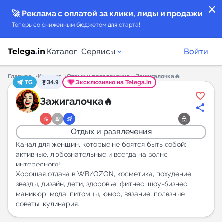
close
🚀 Реклама с оплатой за клики, лиды и продажи
Теперь со сниженным бюджетом для старта!
Каталог
Сервисы
Войти
Главная
Каталог
Отдых и развлечения
Зажигалочка🔥
TG
34.9
Эксклюзивно на Telega.in
Каталог каналов
Зажигалочка🔥
Каталог ботов
Отдых и развлечения
Горящие предложения
Канал для женщин, которые не боятся быть собой:
активные, любознательные и всегда на волне
интересного!
Индекс читаемости каналов в Telegram
Хорошая отдача в WB/OZON, косметика, похудение,
New
звезды, дизайн, дети, здоровье, фитнес, шоу-бизнес,
маникюр, мода, питомцы, юмор, вязание, полезные
советы, кулинария.
Аналитика MAX каналов
New