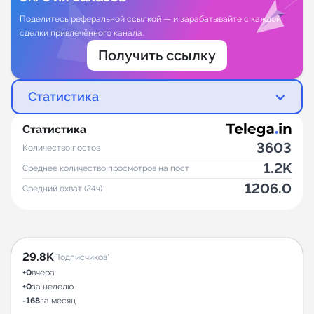
Поделитесь реферальной ссылкой — и зарабатывайте с каждой
сделки привлечённого канала.
Получить ссылку
Статистика
Статистика
3603
Количество постов
1.2K
Среднее количество просмотров на пост
1206.0
Средний охват (24ч)
29.8K
Подписчиков*
+0
вчера
+0
за неделю
-168
за месяц