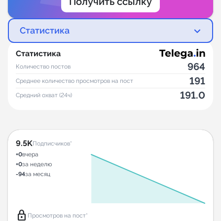
Получить ссылку
Статистика
Статистика
964
Количество постов
191
Среднее количество просмотров на пост
191.0
Средний охват (24ч)
9.5K
Подписчиков*
+0
вчера
+0
за неделю
-94
за месяц
lock
Просмотров на пост*