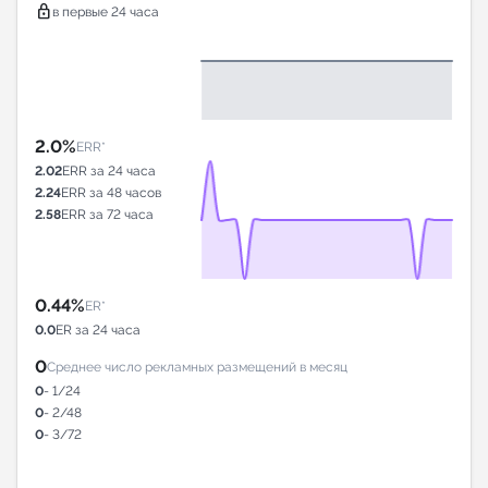
lock
в первые 24 часа
2.0%
ERR*
2.02
ERR за 24 часа
2.24
ERR за 48 часов
2.58
ERR за 72 часа
0.44%
ER*
0.0
ER за 24 часа
0
Среднее число рекламных размещений в месяц
0
- 1/24
0
- 2/48
0
- 3/72