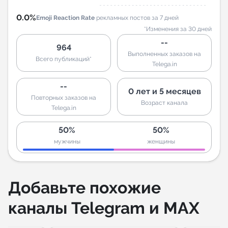
0.0%
Emoji Reaction Rate
рекламных постов за 7 дней
*Изменения за 30 дней
--
964
Выполненных заказов на
Всего публикаций*
Telega.in
--
0 лет и 5 месяцев
Повторных заказов на
Возраст канала
Telega.in
50%
50%
мужчины
женщины
Добавьте похожие
каналы Telegram и MAX