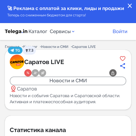
close
🚀 Реклама с оплатой за клики, лиды и продажи
Теперь со сниженным бюджетом для старта!
Каталог
Сервисы
Войти
Главная
Каталог
Новости и СМИ
Саратов LIVE
TG
7.3
Каталог каналов
Саратов LIVE
Каталог ботов
Новости и СМИ
distance
Горящие предложения
Саратов
Новости и события Саратова и Саратовской области.
Активная и платежеспособная аудитория.
Индекс читаемости каналов в Telegram
New
Аналитика MAX каналов
Статистика канала
New