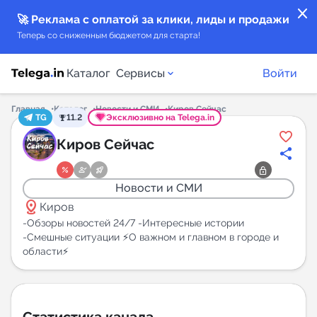
close
🚀 Реклама с оплатой за клики, лиды и продажи
Теперь со сниженным бюджетом для старта!
Каталог
Сервисы
Войти
Главная
Каталог
Новости и СМИ
Киров Сейчас
TG
11.2
Эксклюзивно на Telega.in
Каталог каналов
Киров Сейчас
Каталог ботов
Новости и СМИ
distance
Горящие предложения
Киров
-Обзоры новостей 24/7 -Интересные истории
-Смешные ситуации ⚡️О важном и главном в городе и
Индекс читаемости каналов в Telegram
области⚡️
New
Аналитика MAX каналов
New
Статистика канала