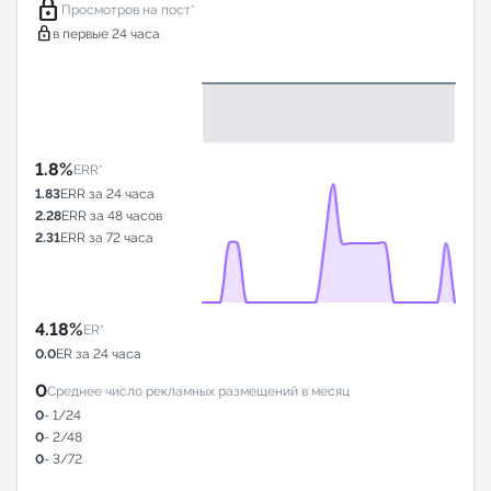
lock
Просмотров на пост*
lock
в первые 24 часа
1.8%
ERR*
1.83
ERR за 24 часа
2.28
ERR за 48 часов
2.31
ERR за 72 часа
4.18%
ER*
0.0
ER за 24 часа
0
Среднее число рекламных размещений в месяц
0
- 1/24
0
- 2/48
0
- 3/72