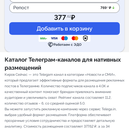
Репост
arrow_downward_alt
769
₽
.23
377
₽
.62
handshake
Работаем с ЭДО
Каталог Телеграм-каналов для нативных
размещений
Киров Сейчас — это Telegam канал в категории «Новости и СМИ»,
который предлагает эффективные форматы для размещения рекламных
постов в Телеграмме. Количество подписчиков канала в 4.0K и
качественный контент помогают брендам привлекать внимание
аудитории и увеличивать охват. Рейтинг канала составляет 11.2,
количество отзывов – 6, со средней оценкой 5.0.
Вы можете запустить рекламную кампанию через сервис Telega.in,
выбрав удобный формат размещения. Платформа обеспечивает
прозрачные условия сотрудничества и предоставляет детальную
аналитику. Стоимость размещения составляет 377.62 ₽, а за 34