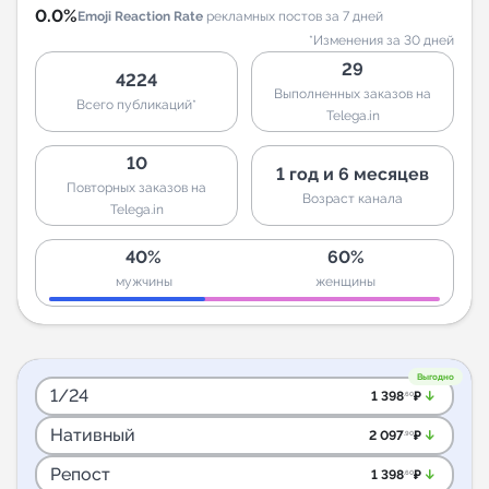
0.0%
Emoji Reaction Rate
рекламных постов за 7 дней
*Изменения за 30 дней
29
4224
Выполненных заказов на
Всего публикаций*
Telega.in
10
1 год и 6 месяцев
Повторных заказов на
Возраст канала
Telega.in
40%
60%
мужчины
женщины
Выгодно
1/24
arrow_downward_alt
1 398
₽
.60
Нативный
arrow_downward_alt
2 097
₽
.90
Репост
arrow_downward_alt
1 398
₽
.60