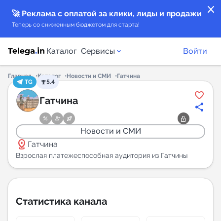
close
🚀 Реклама с оплатой за клики, лиды и продажи
Теперь со сниженным бюджетом для старта!
Каталог
Сервисы
Войти
Главная
Каталог
Новости и СМИ
Гатчина
TG
5.4
Каталог каналов
Гатчина
Каталог ботов
Новости и СМИ
distance
Горящие предложения
Гатчина
Взрослая платежеспособная аудитория из Гатчины
Индекс читаемости каналов в Telegram
New
Статистика канала
Аналитика MAX каналов
New