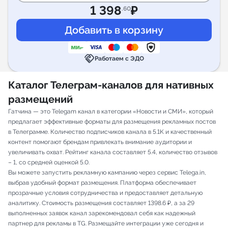
1 398
₽
.60
handshake
Работаем с ЭДО
Каталог Телеграм-каналов для нативных
размещений
Гатчина — это Telegam канал в категории «Новости и СМИ», который
предлагает эффективные форматы для размещения рекламных постов
в Телеграмме. Количество подписчиков канала в 5.1K и качественный
контент помогают брендам привлекать внимание аудитории и
увеличивать охват. Рейтинг канала составляет 5.4, количество отзывов
– 1, со средней оценкой 5.0.
Вы можете запустить рекламную кампанию через сервис Telega.in,
выбрав удобный формат размещения. Платформа обеспечивает
прозрачные условия сотрудничества и предоставляет детальную
аналитику. Стоимость размещения составляет 1398.6 ₽, а за 29
выполненных заявок канал зарекомендовал себя как надежный
партнер для рекламы в TG. Размещайте интеграции уже сегодня и