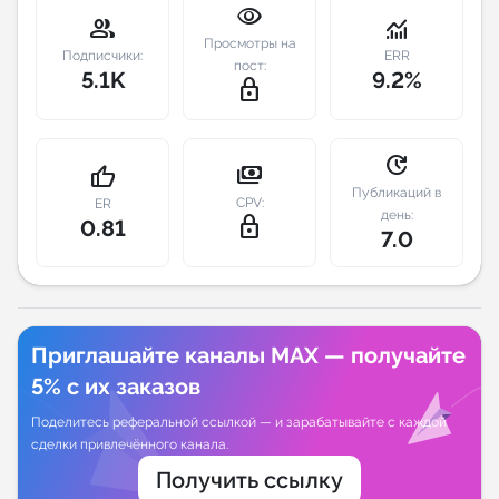
visibility
group
monitoring
Индивидуальное сопровождение
Просмотры на
Подписчики:
ERR
пост:
5.1K
9.2%
lock_outline
Аналитика Telegram
update
payments
thumb_up
Публикаций в
CPV:
ER
день:
lock_outline
0.81
7.0
Приглашайте каналы MAX — получайте
5% с их заказов
Поделитесь реферальной ссылкой — и зарабатывайте с каждой
сделки привлечённого канала.
Получить ссылку