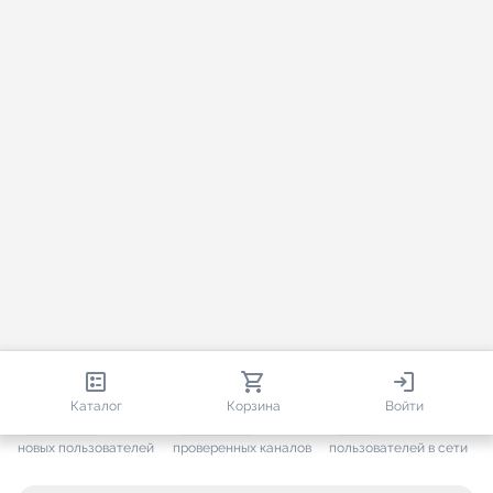
813 100
35 812
2 035
Каталог
Корзина
Войти
+ 7 699
за месяц
+ 1 499
за месяц
ONLINE
новых пользователей
проверенных каналов
пользователей в сети