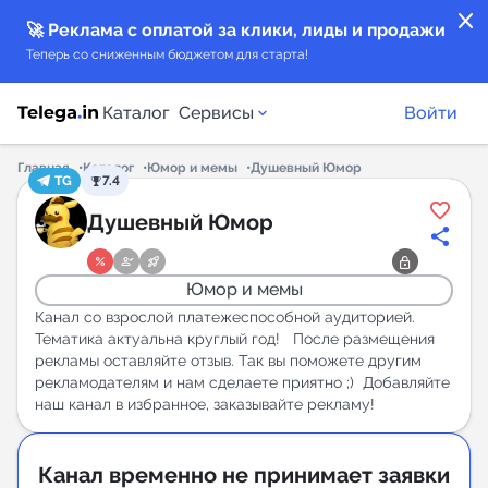
close
🚀 Реклама с оплатой за клики, лиды и продажи
Теперь со сниженным бюджетом для старта!
Каталог
Сервисы
Войти
Главная
Каталог
Юмор и мемы
Душевный Юмор
TG
7.4
Каталог каналов
Душевный Юмор
Каталог ботов
Юмор и мемы
Горящие предложения
Канал со взрослой платежеспособной аудиторией.
Тематика актуальна круглый год! После размещения
рекламы оставляйте отзыв. Так вы поможете другим
Индекс читаемости каналов в Telegram
рекламодателям и нам сделаете приятно ;) Добавляйте
New
наш канал в избранное, заказывайте рекламу!
Аналитика MAX каналов
Канал временно не принимает заявки
New