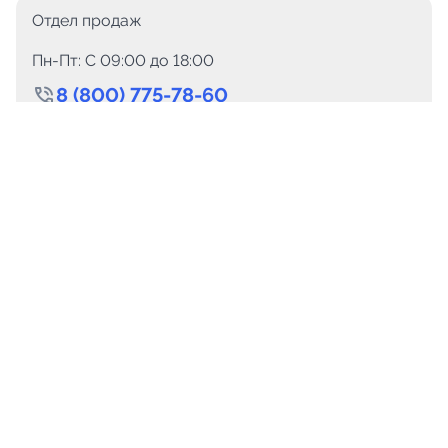
Отдел продаж
Пн-Пт: C 09:00 до 18:00
8 (800) 775-78-60
+7 (499) 110-15-93
Круглосуточно
info@telega.in
Для сотрудничества
marketing@telega.in
Для СМИ
pr@telega.in