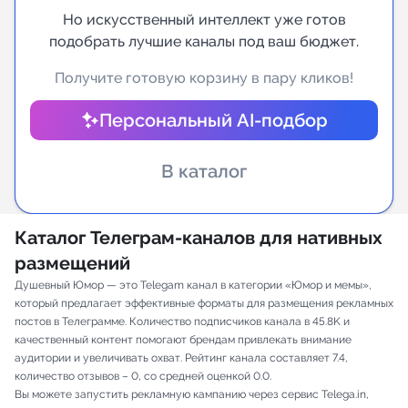
Но искусственный интеллект уже готов
Индивидуальное сопровождение
подобрать лучшие каналы под ваш бюджет.
Получите готовую корзину в пару кликов!
Аналитика Telegram
Персональный AI-подбор
В каталог
Каталог Телеграм-каналов для нативных
размещений
Душевный Юмор — это Telegam канал в категории «Юмор и мемы»,
который предлагает эффективные форматы для размещения рекламных
постов в Телеграмме. Количество подписчиков канала в 45.8K и
качественный контент помогают брендам привлекать внимание
аудитории и увеличивать охват. Рейтинг канала составляет 7.4,
количество отзывов – 0, со средней оценкой 0.0.
Вы можете запустить рекламную кампанию через сервис Telega.in,