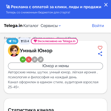
close
🚀 Реклама с оплатой за клики, лиды и продажи
Теперь со сниженным бюджетом для старта!
Каталог
Сервисы
Войти
Главная
Каталог
Юмор и мемы
Умный Юмор
TG
13.4
Эксклюзивно на Telega.in
Каталог каналов
Умный Юмор
Каталог ботов
Юмор и мемы
Горящие предложения
Авторские мемы, шутки, умный юмор, лёгкая ирония ,
психология и философия на каждый день.
Канал оформлен в едином стиле, аудитория взрослая
Индекс читаемости каналов в Telegram
25-45+.
New
Аналитика MAX каналов
New
Статистика канала