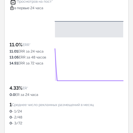
lock
Просмотров на пост*
lock
в первые 24 часа
11.0%
ERR*
11.01
ERR за 24 часа
13.05
ERR за 48 часов
14.51
ERR за 72 часа
4.33%
ER*
0.0
ER за 24 часа
1
Среднее число рекламных размещений в месяц
0
- 1/24
0
- 2/48
0
- 3/72