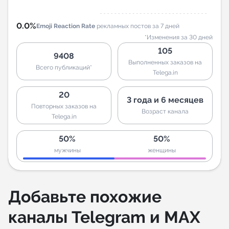
0.0%
Emoji Reaction Rate
рекламных постов за 7 дней
*Изменения за 30 дней
105
9408
Выполненных заказов на
Всего публикаций*
Telega.in
20
3 года и 6 месяцев
Повторных заказов на
Возраст канала
Telega.in
50%
50%
мужчины
женщины
Добавьте похожие
каналы Telegram и MAX