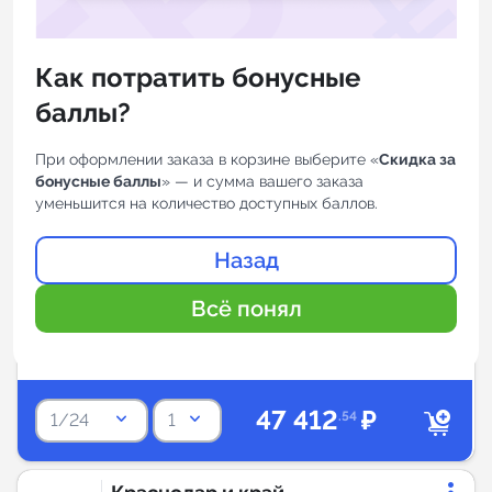
keyboard_arrow_down
Рейтинг: По убыванию
MAX-каналы
11 659
Как потратить бонусные
баллы?
АСТ-54 — главное в
MAX
Новосибирске
Самый популярный канал
При оформлении заказа в корзине выберите «
Скидка за
Новосибирска и Новосибирской
бонусные баллы
» — и сумма вашего заказа
области, со зрелой платёжеспособной
уменьшится на количество доступных баллов.
distance
Новости и СМИ
Новосибирск
568.7
аудиторией 25+
5.0
Назад
Подписчиков:
Просмотров:
Всё понял
107K
lock_outline
47 412
₽
keyboard_arrow_down
keyboard_arrow_down
.54
1/24
1