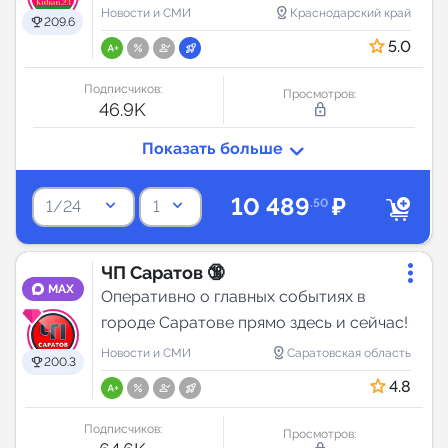
аудитория
distance
Новости и СМИ
Краснодарский край
209.6
5.0
Подписчиков:
Просмотров:
46.9K
lock_outline
10 489
₽
keyboard_arrow_down
keyboard_arrow_down
.50
1/24
1
ЧП Саратов 🔞
MAX
Оперативно о главных событиях в
городе Саратове прямо здесь и сейчас!
distance
Новости и СМИ
Саратовская область
200.3
4.8
Подписчиков:
Просмотров: