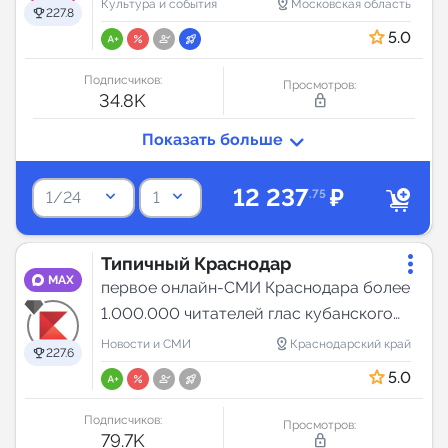
distance
Культура и события
Московская область
227.8
5.0
Подписчиков:
Просмотров:
34.8K
lock_outline
12 237
₽
keyboard_arrow_down
keyboard_arrow_down
.75
1/24
1
Типичный Краснодар
MAX
первое онлайн-СМИ Краснодара более
1.000.000 читателей глас кубанского
народа с 2011
distance
Новости и СМИ
Краснодарский край
227.6
5.0
Подписчиков:
Просмотров:
79.7K
lock_outline