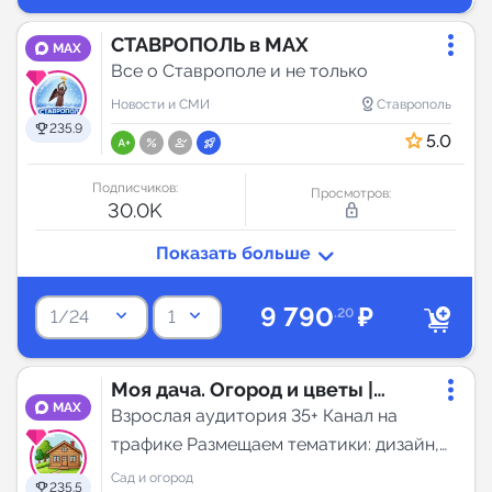
СТАВРОПОЛЬ в МАХ
MAX
Все о Ставрополе и не только
distance
Новости и СМИ
Ставрополь
235.9
5.0
Подписчиков:
Просмотров:
30.0K
lock_outline
9 790
₽
keyboard_arrow_down
keyboard_arrow_down
.20
1/24
1
Моя дача. Огород и цветы |
MAX
Дизайн и ремонт
Взрослая аудитория 35+ Канал на
трафике Размещаем тематики: дизайн,
дача, строительство, ремонт,
Сад и огород
235.5