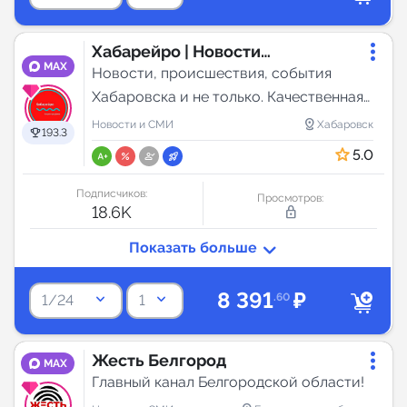
Хабарейро | Новости
MAX
Хабаровск
Новости, происшествия, события
Хабаровска и не только. Качественная
платежеспособная аудитория
distance
Новости и СМИ
Хабаровск
193.3
5.0
Подписчиков:
Просмотров:
18.6K
lock_outline
8 391
₽
keyboard_arrow_down
keyboard_arrow_down
.60
1/24
1
Жесть Белгород
MAX
Главный канал Белгородской области!