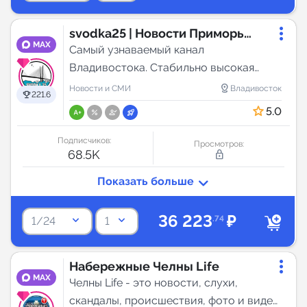
svodka25 | Новости Приморья
MAX
и Владивостока
Самый узнаваемый канал
Владивостока. Стабильно высокая
вовлеченность и отклик на рекламные
distance
Новости и СМИ
Владивосток
221.6
интеграции.
5.0
Подписчиков:
Просмотров:
68.5K
lock_outline
36 223
₽
keyboard_arrow_down
keyboard_arrow_down
.74
1/24
1
Набережные Челны Life
MAX
Челны Life - это новости, слухи,
скандалы, происшествия, фото и видео