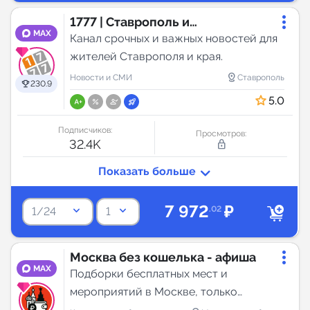
1777 | Ставрополь и
MAX
Ставропольский край
Канал срочных и важных новостей для
жителей Ставрополя и края.
distance
Новости и СМИ
Ставрополь
230.9
5.0
Подписчиков:
Просмотров:
32.4K
lock_outline
7 972
₽
keyboard_arrow_down
keyboard_arrow_down
.02
1/24
1
Москва без кошелька - афиша
MAX
Подборки бесплатных мест и
мероприятий в Москве, только
Московская аудитория.