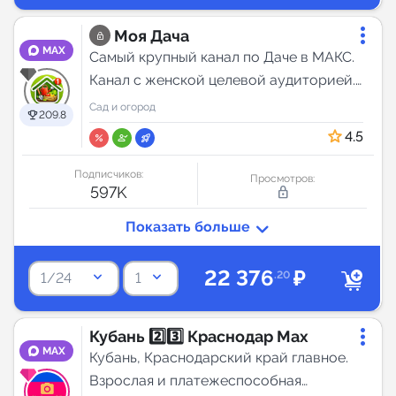
Моя Дача
MAX
Самый крупный канал по Даче в МАКС.
Канал с женской целевой аудиторией.
95% старше 18 лет. Полезные советы и
Сад и огород
209.8
идеи дома, дачи и сада для дачников.
4.5
Подписчиков:
Просмотров:
597K
lock_outline
22 376
₽
keyboard_arrow_down
keyboard_arrow_down
.20
1/24
1
Кубань 2️⃣3️⃣ Краснодар Max
MAX
Кубань, Краснодарский край главное.
Взрослая и платежеспособная