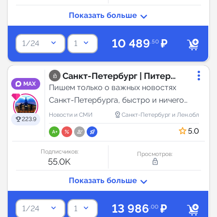
10 489
₽
keyboard_arrow_down
keyboard_arrow_down
.50
1/24
1
Санкт-Петербург | Питер
MAX
Новости
Пишем только о важных новостях
Санкт-Петербурга, быстро и ничего
лишнего!
distance
Новости и СМИ
Санкт-Петербург и Лен.обл
223.9
5.0
Подписчиков:
Просмотров:
55.0K
lock_outline
13 986
₽
keyboard_arrow_down
keyboard_arrow_down
.00
1/24
1