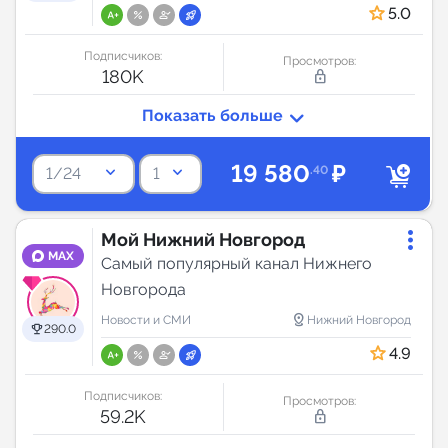
5.0
Подписчиков:
Просмотров:
180K
lock_outline
19 580
₽
keyboard_arrow_down
keyboard_arrow_down
.40
1/24
1
Мой Нижний Новгород
MAX
Самый популярный канал Нижнего
Новгорода
distance
Новости и СМИ
Нижний Новгород
290.0
4.9
Подписчиков:
Просмотров:
59.2K
lock_outline