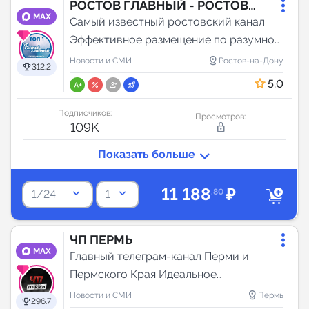
РОСТОВ ГЛАВНЫЙ - РОСТОВ
MAX
НОВОСТИ - 161
Самый известный ростовский канал.
Эффективное размещение по разумной
цене. Скидки для постоянных клиентов.
distance
Новости и СМИ
Ростов-на-Дону
312.2
Размещаю быстро. Группа не
5.0
заваливается новостями, ваша реклама
получил все возможные прос...
Подписчиков:
Просмотров:
109K
lock_outline
11 188
₽
keyboard_arrow_down
keyboard_arrow_down
.80
1/24
1
ЧП ПЕРМЬ
MAX
Главный телеграм-канал Перми и
Пермского Края Идеальное
соотношение цены и качества.
distance
Новости и СМИ
Пермь
296.7