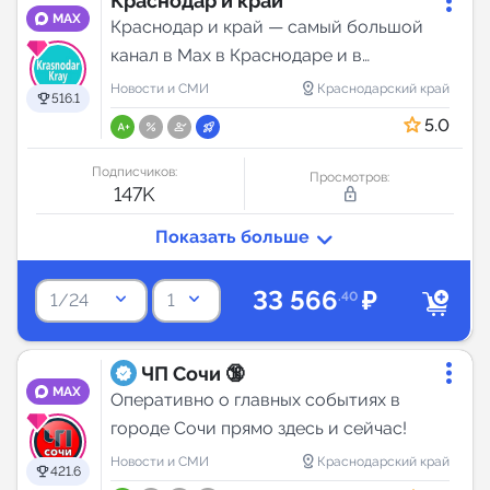
Краснодар и край
MAX
Краснодар и край — самый большой
канал в Мах в Краснодаре и в
Краснодарском крае. Топ-1 по размеру
distance
Новости и СМИ
Краснодарский край
516.1
и охвату. Нас посещают: Краснодар,
5.0
Сочи Новороссийск, Геленджик, Анапа,
Армавир, Тихорецк. Крым, Р...
Подписчиков:
Просмотров:
147K
lock_outline
33 566
₽
keyboard_arrow_down
keyboard_arrow_down
.40
1/24
1
ЧП Сочи 🔞
MAX
Оперативно о главных событиях в
городе Сочи прямо здесь и сейчас!
distance
Новости и СМИ
Краснодарский край
421.6