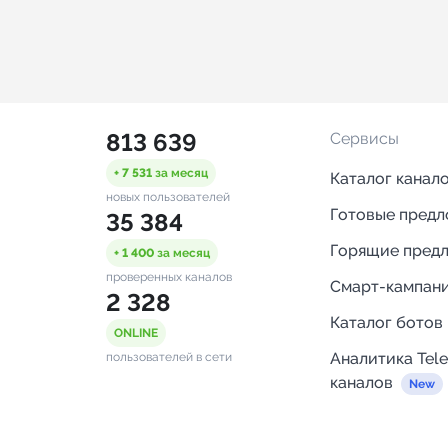
813 639
Сервисы
+ 7 531
за месяц
Каталог канал
новых пользователей
Готовые пред
35 384
Горящие пред
+ 1 400
за месяц
проверенных каналов
Смарт-кампан
2 328
Каталог ботов
ONLINE
Аналитика Tel
пользователей в сети
каналов
Бот нотифика