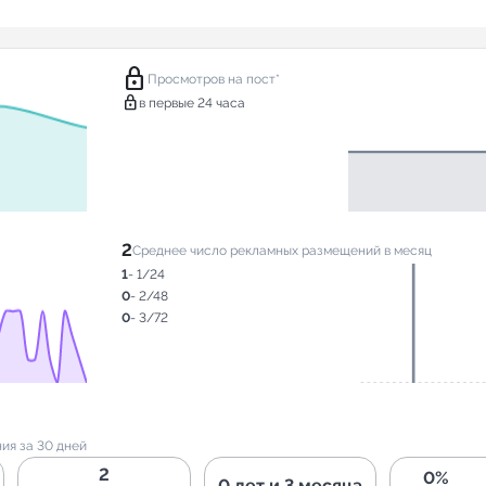
lock
Просмотров на пост*
lock
в первые 24 часа
2
Среднее число рекламных размещений в месяц
1
- 1/24
0
- 2/48
0
- 3/72
ия за 30 дней
2
0%
0 лет и 3 месяца