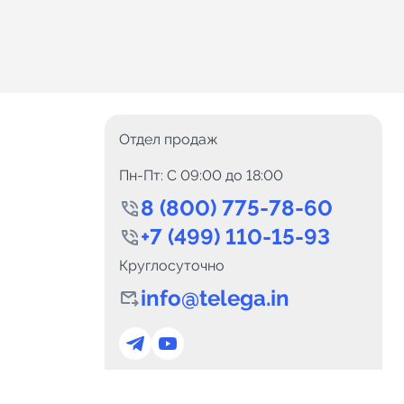
Отдел продаж
Пн-Пт: C 09:00 до 18:00
8 (800) 775-78-60
+7 (499) 110-15-93
Круглосуточно
info@telega.in
0
Каналов:
Подпи
0
₽
delete_forever
Итого:
.00
Для сотрудничества
и