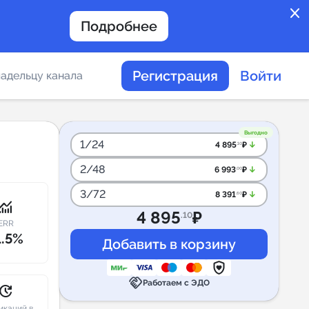
close
Подробнее
Регистрация
Войти
адельцу канала
отов
Выгодно
1/24
arrow_downward_alt
4 895
₽
.10
2/48
arrow_downward_alt
6 993
₽
.00
таемости каналов в
3/72
arrow_downward_alt
8 391
₽
.60
onitoring
4 895
₽
.10
ERR
1.5%
альное
handshake
дение
Работаем с ЭДО
pdate
икаций в