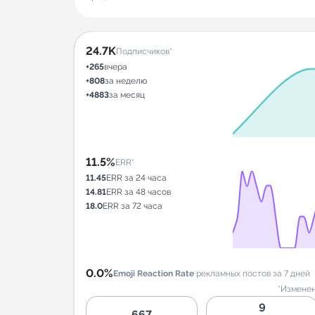
24.7K
Подписчиков*
+265
вчера
+808
за неделю
+4883
за месяц
11.5%
ERR*
11.45
ERR за 24 часа
14.81
ERR за 48 часов
18.0
ERR за 72 часа
0.0%
Emoji Reaction Rate
рекламных постов за 7 дней
*Изменен
9
667