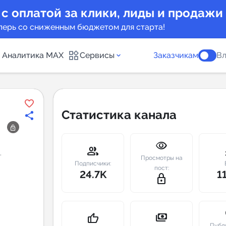
 с оплатой за клики, лиды и продажи
перь со сниженным бюджетом для старта!
Аналитика MAX
Сервисы
Заказчикам
Вл
каналов
Каталог б
Статистика канала
Индекс чи
visibility
 предложения
Telegram
group
m
.
Просмотры на
New
Подписчики:
пост:
24.7K
1
lock_outline
Индивиду
а MAX каналов
сопровож
u
payments
thumb_up
Публ