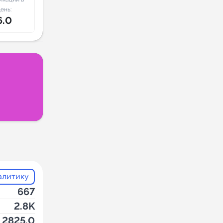
ень:
6.0
алитику
667
2.8K
2825.0