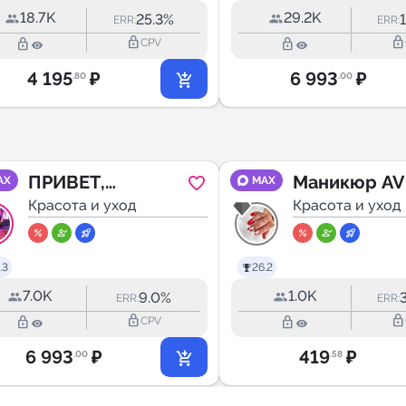
18.7K
29.2K
25.3%
ERR:
ERR:
lock_outline
lock_outline
lock_outline
lock_outline
CPV
4 195
₽
6 993
₽
.80
.00
ПРИВЕТ,
Маникюр AV
AX
MAX
ДЕВЧОНКИ 👧
Красота и уход
Красота и уход
.3
26.2
7.0K
1.0K
9.0%
ERR:
ERR:
lock_outline
lock_outline
lock_outline
lock_outline
CPV
6 993
₽
419
₽
.00
.58