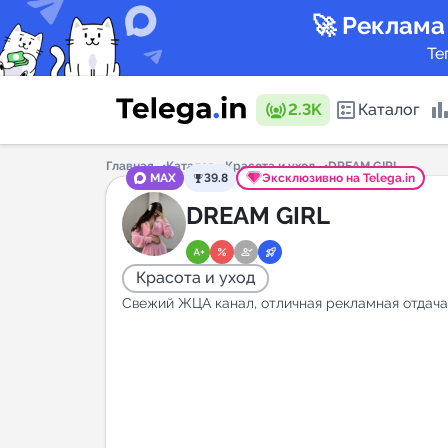
🚀 Реклама
Те
2.3K
Каталог
Главная
Каталог
Красота и уход
DREAM GIRL
MAX
39.8
Эксклюзивно на Telega.in
Каталог 
DREAM GIRL
Красота и уход
Горящие
Свежий ЖЦА канал, отличная рекламная отдача
Аналитик
New