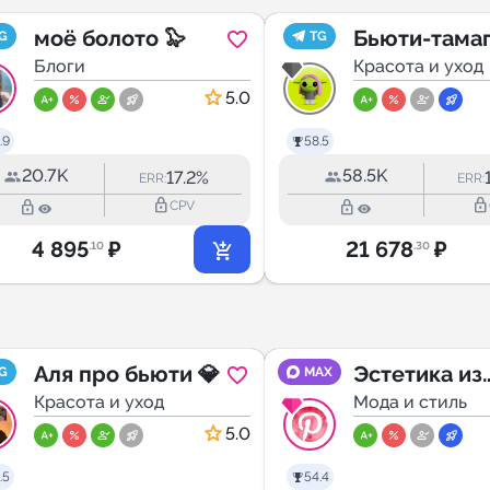
моё болото 🦭
Бьюти-тамаг
G
TG
Блоги
ответы
Красота и уход
5.0
.9
58.5
20.7K
58.5K
17.2%
ERR:
ERR:
lock_outline
lock_outline
lock_outline
lock_outline
CPV
4 895
₽
21 678
₽
.10
.30
Аля про бьюти 💎
Эстетика из
G
MAX
Красота и уход
Pinterest
Мода и стиль
5.0
.5
54.4