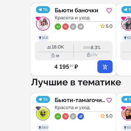
Бьюти баночки
TG
T
од
Красота и уход
5.0
5.0
16.8
62
18.0K
8.9%
8.3%
RR:
ERR:
lock_outline
lock_outline
lock_outline
CPV
CPV
4 195
₽
.80
Лучшие в тематике
Бьюти-тамагочи:
TG
T

од
ответы
Красота и уход
5.0
5.0
58.5
55