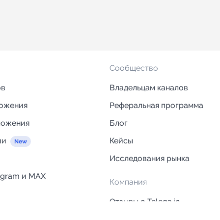
Сообщество
ов
Владельцам каналов
ложения
Реферальная программа
ложения
Блог
ии
Кейсы
Исследования рынка
egram и MAX
Компания
Отзывы о Telega.in
ций
Информация о безопасност