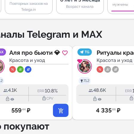
Повторных заказов на
мужчины
Возраст канала
Telega.in
налы Telegram и MAX
Аля про бьюти 💎
Ритуалы кр
AX
TG
Красота и уход
Красота и уход
.2
71.2
4.1K
48.6K
10.8%
ERR:
ERR:
lock_outline
lock_outline
lock_outline
lock_outline
CPV
559
₽
4 335
₽
.44
.66
о покупают