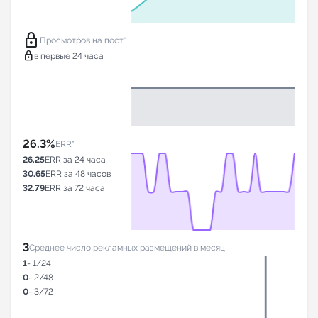
lock
Просмотров на пост*
lock
в первые 24 часа
26.3%
ERR*
26.25
ERR за 24 часа
30.65
ERR за 48 часов
32.79
ERR за 72 часа
3
Среднее число рекламных размещений в месяц
1
- 1/24
0
- 2/48
0
- 3/72