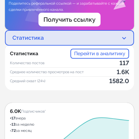
Поделитесь реферальной ссылкой — и зарабатывайте с каждой
сделки привлечённого канала.
Получить ссылку
Статистика
Статистика
Перейти в аналитику
117
Количество постов
1.6K
Среднее количество просмотров на пост
1582.0
Средний охват (24ч)
6.0K
Подписчиков*
+17
вчера
-13
за неделю
-72
за месяц