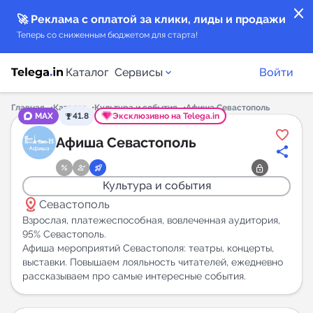
close
🚀 Реклама с оплатой за клики, лиды и продажи
Теперь со сниженным бюджетом для старта!
Каталог
Сервисы
Войти
Главная
Каталог
Культура и события
Афиша Севастополь
MAX
41.8
Эксклюзивно на Telega.in
Каталог каналов
Афиша Севастополь
Каталог ботов
Культура и события
distance
Горящие предложения
Севастополь
Взрослая, платежеспособная, вовлеченная аудитория,
95% Севастополь.
Индекс читаемости каналов в Telegram
Афиша мероприятий Севастополя: театры, концерты,
New
выставки. Повышаем лояльность читателей, ежедневно
рассказываем про самые интересные события.
Аналитика MAX каналов
New