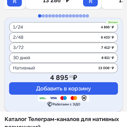
13 286
₽
13
Выгодно
1/24
4 895
₽
.10
2/48
6 433
₽
.56
3/72
7 412
₽
.58
30 дней
8 811
₽
.18
Нативный
13 006
₽
.98
4 895
₽
.10
handshake
Работаем с ЭДО
Каталог Телеграм-каналов для нативных