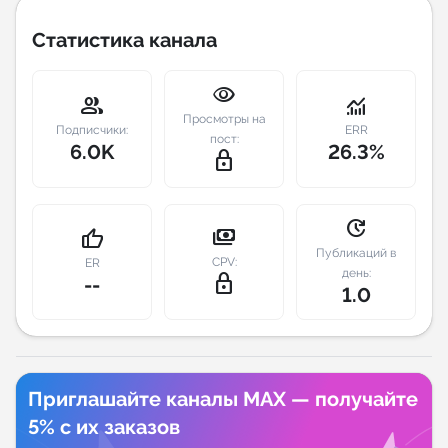
Статистика канала
Индивидуальное сопровождение
visibility
Аналитика Telegram
group
monitoring
Просмотры на
Подписчики:
ERR
пост:
6.0K
26.3%
lock_outline
update
payments
thumb_up
Публикаций в
CPV:
ER
день:
lock_outline
--
1.0
Приглашайте каналы MAX — получайте
5% с их заказов