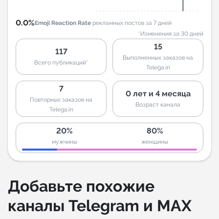
0.0%
Emoji Reaction Rate
рекламных постов за 7 дней
*Изменения за 30 дней
15
117
Выполненных заказов на
Всего публикаций*
Telega.in
7
0 лет и 4 месяца
Повторных заказов на
Возраст канала
Telega.in
20%
80%
мужчины
женщины
Добавьте похожие
каналы Telegram и MAX