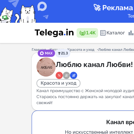
🚀 Реклама
Те
1.4K
Каталог
Главная
Каталог
Красота и уход
Люблю канал Любв
MAX
21.3
Каталог 
Люблю канал Любви!
Красота и уход
Горящие
Канал преимущество с Женской молодой ауди
Стараюсь постоянно держать на закупах! кана
свежий!
Аналитик
Канал вр
New
Но искусственный интеллект