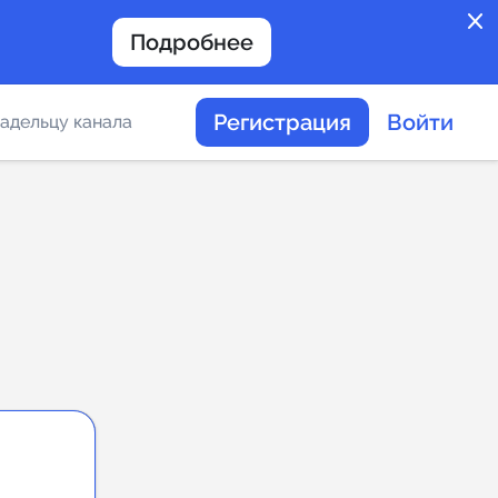
close
Подробнее
Регистрация
Войти
адельцу канала
отов
таемости каналов в
альное
дение