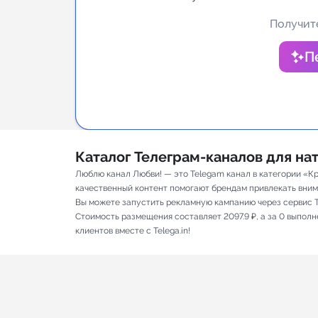
Аналитик
Получите
П
Каталог Телеграм-каналов для н
Люблю канал Любви! — это Telegam канал в категории «Кр
качественный контент помогают брендам привлекать вниман
Вы можете запустить рекламную кампанию через сервис T
Стоимость размещения составляет 2097.9 ₽, а за 0 выпол
клиентов вместе с Telega.in!