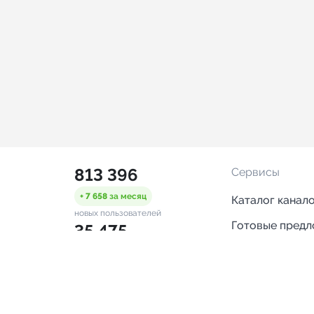
813 396
Сервисы
+ 7 658
за месяц
Каталог канал
новых пользователей
Готовые пред
35 475
Горящие пред
+ 1 445
за месяц
проверенных каналов
Смарт-кампан
1 402
Каталог ботов
ONLINE