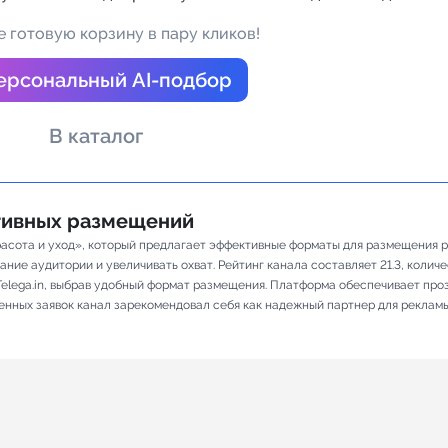
а Telegram
 готовую корзину в пару кликов!
ерсональный AI-подбор
В каталог
ативных размещений
асота и уход», который предлагает эффективные форматы для размещения ре
ие аудитории и увеличивать охват. Рейтинг канала составляет 21.3, количес
elega.in, выбрав удобный формат размещения. Платформа обеспечивает про
ненных заявок канал зарекомендовал себя как надежный партнер для реклам