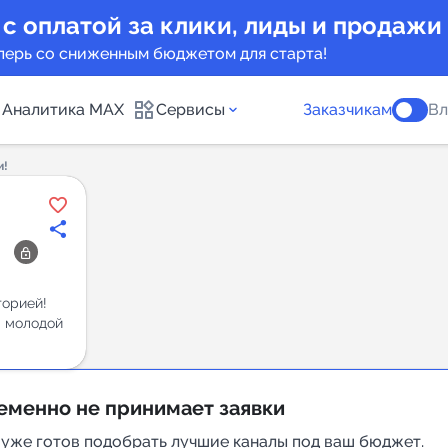
 с оплатой за клики, лиды и продажи
перь со сниженным бюджетом для старта!
Аналитика MAX
Сервисы
Заказчикам
Вл
и!
каналов
Каталог б
Индекс чи
 предложения
Telegram
торией!
л молодой
New
Индивиду
а MAX каналов
еменно не принимает заявки
сопровож
 уже готов подобрать лучшие каналы под ваш бюджет.