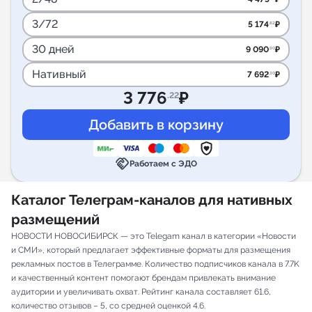
3/72
5 174
₽
.82
30 дней
9 090
₽
.90
Нативный
7 692
₽
.30
3 776
₽
.22
handshake
Работаем с ЭДО
Каталог Телеграм-каналов для нативных
размещений
НОВОСТИ НОВОСИБИРСК — это Telegam канал в категории «Новости
и СМИ», который предлагает эффективные форматы для размещения
рекламных постов в Телеграмме. Количество подписчиков канала в 7.7K
и качественный контент помогают брендам привлекать внимание
аудитории и увеличивать охват. Рейтинг канала составляет 61.6,
количество отзывов – 5, со средней оценкой 4.6.