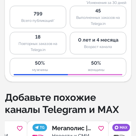
*Изменения за 30 дней
45
799
Выполненных заказов на
Всего публикаций*
Telega.in
18
0 лет и 4 месяца
Повторных заказов на
Возраст канала
Telega.in
50%
50%
мужчины
женщины
Добавьте похожие
каналы Telegram и MAX
Мегаполис |
TG
MAX
СМИ
Новости и СМИ