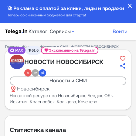
close
🚀 Реклама с оплатой за клики, лиды и продажи
Теперь со сниженным бюджетом для старта!
Каталог
Сервисы
Войти
Главная
Каталог
Новости и СМИ
НОВОСТИ НОВОСИБИРСК
MAX
61.6
Эксклюзивно на Telega.in
Каталог каналов
НОВОСТИ НОВОСИБИРСК
Каталог ботов
Новости и СМИ
distance
Горящие предложения
Новосибирск
Новостной ресурс про Новосибирск, Бердск, Обь,
Искитим, Краснообск, Кольцово, Коченево
Индекс читаемости каналов в Telegram
New
Аналитика MAX каналов
Статистика канала
New