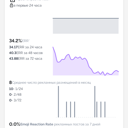
lock
в первые 24 часа
34.2%
ERR*
34.17
ERR за 24 часа
40.3
ERR за 48 часов
43.88
ERR за 72 часа
8
Среднее число рекламных размещений в месяц
10
- 1/24
0
- 2/48
0
- 3/72
0.0%
Emoji Reaction Rate
рекламных постов за 7 дней