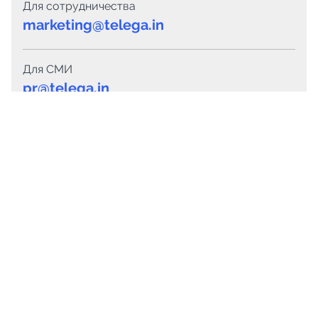
Для сотрудничества
marketing@telega.in
Для СМИ
pr@telega.in
Техподдержка
Telegram
MAX
Сервисы
Каталог каналов
Готовые предложения
Горящие предложения
Смарт-кампании