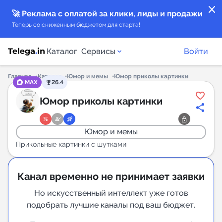
close
🚀 Реклама с оплатой за клики, лиды и продажи
Теперь со сниженным бюджетом для старта!
Каталог
Сервисы
Войти
Главная
Каталог
Юмор и мемы
Юмор приколы картинки
MAX
26.4
Каталог каналов
Юмор приколы картинки
Каталог ботов
Юмор и мемы
Горящие предложения
Прикольные картинки с шутками
Индекс читаемости каналов в Telegram
Канал временно не принимает заявки
New
Но искусственный интеллект уже готов
подобрать лучшие каналы под ваш бюджет.
Аналитика MAX каналов
New