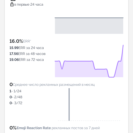
lock
в первые 24 часа
16.0%
ERR*
15.99
ERR за 24 часа
17.56
ERR за 48 часов
19.06
ERR за 72 часа
0
Среднее число рекламных размещений в месяц
1
- 1/24
0
- 2/48
0
- 3/72
0%
Emoji Reaction Rate
рекламных постов за 7 дней