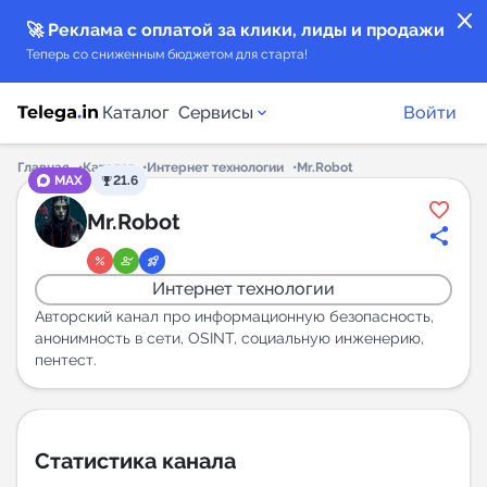
close
🚀 Реклама с оплатой за клики, лиды и продажи
Теперь со сниженным бюджетом для старта!
Каталог
Сервисы
Войти
Главная
Каталог
Интернет технологии
Mr.Robot
MAX
21.6
Каталог каналов
Mr.Robot
Каталог ботов
Интернет технологии
Горящие предложения
Авторский канал про информационную безопасность,
анонимность в сети, OSINT, социальную инженерию,
пентест.
Индекс читаемости каналов в Telegram
New
Аналитика MAX каналов
Статистика канала
New