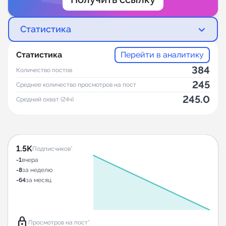
Статистика
Статистика
Перейти в аналитику
384
Количество постов
245
Среднее количество просмотров на пост
245.0
Средний охват (24ч)
1.5K
Подписчиков*
-1
вчера
-8
за неделю
-64
за месяц
lock
Просмотров на пост*