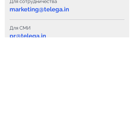
Для сотрудничества
marketing@telega.in
Для СМИ
pr@telega.in
Техподдержка
Telegram
MAX
Сервисы
Каталог каналов
Готовые предложения
Горящие предложения
Смарт-кампании