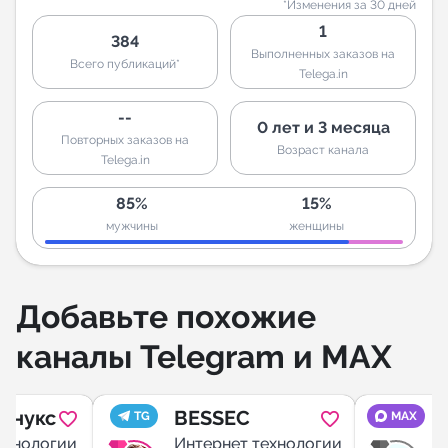
*Изменения за 30 дней
1
384
Выполненных заказов на
Всего публикаций*
Telega.in
--
0 лет и 3 месяца
Повторных заказов на
Возраст канала
Telega.in
85%
15%
мужчины
женщины
Добавьте похожие
каналы Telegram и MAX
Линукс
BESSEC
A
TG
MAX
ехнологии
Интернет технологии
И
И