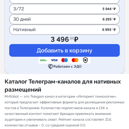
3/72
5 944
₽
.05
30 дней
6 293
₽
.70
Нативный
6 993
₽
.00
3 496
₽
.50
handshake
Работаем с ЭДО
Каталог Телеграм-каналов для нативных
размещений
Mr.Robot — это Telegam канал в категории «Интернет технологии»,
который предлагает эффективные форматы для размещения рекламных
постов в Телеграмме. Количество подписчиков канала в 1.5K и
качественный контент помогают брендам привлекать внимание
аудитории и увеличивать охват. Рейтинг канала составляет 21.6,
количество отзывов – 0, со средней оценкой 0.0.