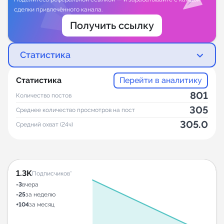
сделки привлечённого канала.
Получить ссылку
Статистика
Статистика
Перейти в аналитику
801
Количество постов
305
Среднее количество просмотров на пост
305.0
Средний охват (24ч)
1.3K
Подписчиков*
-3
вчера
-25
за неделю
+104
за месяц