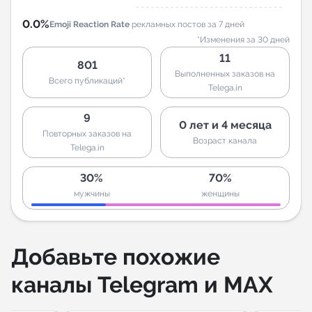
0.0%
Emoji Reaction Rate
рекламных постов за 7 дней
*Изменения за 30 дней
11
801
Выполненных заказов на
Всего публикаций*
Telega.in
9
0 лет и 4 месяца
Повторных заказов на
Возраст канала
Telega.in
30%
70%
мужчины
женщины
Добавьте похожие
каналы Telegram и MAX