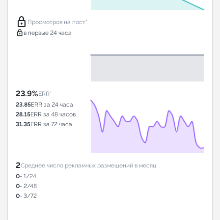
lock
Просмотров на пост*
lock
в первые 24 часа
23.9%
ERR*
23.85
ERR за 24 часа
28.15
ERR за 48 часов
31.35
ERR за 72 часа
2
Среднее число рекламных размещений в месяц
0
- 1/24
0
- 2/48
0
- 3/72