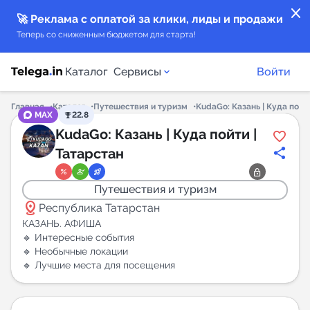
close
🚀 Реклама с оплатой за клики, лиды и продажи
Теперь со сниженным бюджетом для старта!
Каталог
Сервисы
Войти
Главная
Каталог
Путешествия и туризм
KudaGo: Казань | Куда пойт
MAX
22.8
Каталог каналов
KudaGo: Казань | Куда пойти |
Татарстан
Каталог ботов
Путешествия и туризм
Горящие предложения
distance
Республика Татарстан
КАЗАНЬ. АФИША
Индекс читаемости каналов в Telegram
🔹 Интересные события
🔹 Необычные локации
New
🔹 Лучшие места для посещения
Аналитика MAX каналов
New