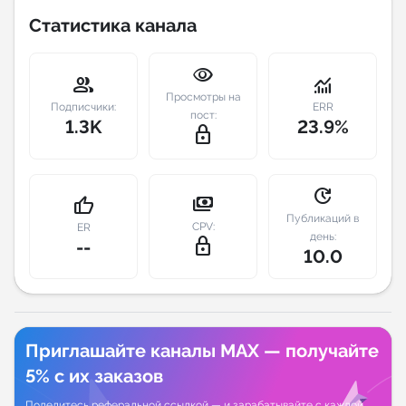
Статистика канала
Индивидуальное сопровождение
visibility
group
monitoring
Аналитика Telegram
Просмотры на
Подписчики:
ERR
пост:
1.3K
23.9%
lock_outline
update
payments
thumb_up
Публикаций в
CPV:
ER
день:
lock_outline
--
10.0
Приглашайте каналы MAX — получайте
5% с их заказов
Поделитесь реферальной ссылкой — и зарабатывайте с каждой