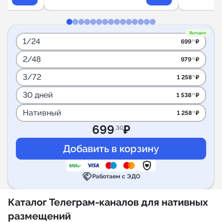
Выгодно
1/24
699
₽
.30
2/48
979
₽
.02
3/72
1 258
₽
.74
30 дней
1 538
₽
.46
Нативный
1 258
₽
.74
699
₽
.30
handshake
Работаем с ЭДО
Каталог Телеграм-каналов для нативных
размещений