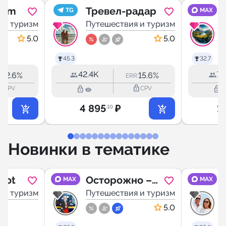
ram
Тревел-радар
TG
MAX
 и туризм
Путешествия и туризм
5.0
5.0
45.3
32.7
42.4K
7.
22.6%
15.6%
:
ERR:
utline
lock_outline
lock_outline
lock_outline
CPV
CPV
4 895
₽
1
.10
Новинки в тематике
lot
Осторожно –
MAX
MAX
 и туризм
Китай!
Путешествия и туризм
5.0