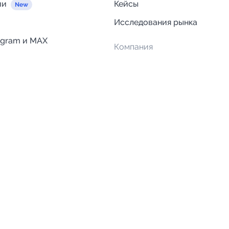
ии
Кейсы
Исследования рынка
egram и MAX
Компания
Отзывы о Telega.in
ций
Информация о безопасност
Возврат средств
Гарантии
Политика обработки персон
данных
Вакансии
Правила пользования серви