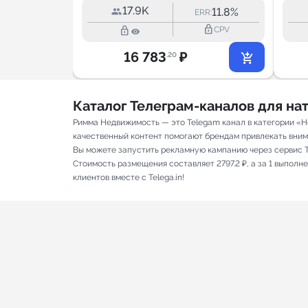
17.9K
4.3%
11.8%
RR:
ERR:
lock_outline
lock_outline
lock_outline
CPV
CPV
16 783
₽
.20
Каталог Телеграм-каналов для н
Римма Недвижимость — это Telegam канал в категории «Н
качественный контент помогают брендам привлекать вниман
Вы можете запустить рекламную кампанию через сервис T
Стоимость размещения составляет 2797.2 ₽, а за 1 выпол
клиентов вместе с Telega.in!