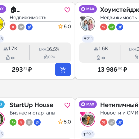
🏠
Хоумстейдж
AX
MAX
НЕДВИЖИМОСТ
Недвижимость
любовью: ст
Недвижимость
Ь ИРКУТСК |
и онлайн-шк
5.0
АРЕНДА,
.3
21.1
ПОКУПКА,
1.7K
1.6K
16.5%
ERR:
ERR:
ПРОДАЖА
lock_outline
lock_outline
lock_outline
lock_outline
CPV
293
₽
13 986
₽
.71
.00
StartUp House
Нетипичный
G
MAX
Бизнес и стартапы
Риэлтор
Новости и СМИ
5.0
.5
59.3