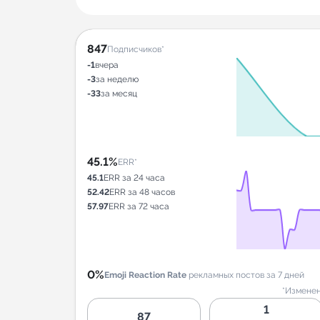
847
Подписчиков*
-1
вчера
-3
за неделю
-33
за месяц
45.1%
ERR*
45.1
ERR за 24 часа
52.42
ERR за 48 часов
57.97
ERR за 72 часа
0%
Emoji Reaction Rate
рекламных постов за 7 дней
*Изменен
1
87