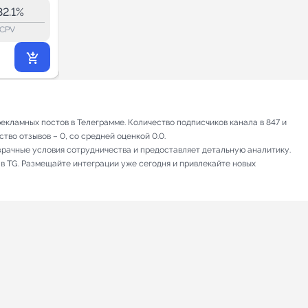
10.0K
32.1%
4.9%
ERR:
lock_outline
lock_outline
lo
CPV
CPV
8 013
₽
.98
кламных постов в Телеграмме. Количество подписчиков канала в 847 и
тво отзывов – 0, со средней оценкой 0.0.
зрачные условия сотрудничества и предоставляет детальную аналитику.
 в TG. Размещайте интеграции уже сегодня и привлекайте новых