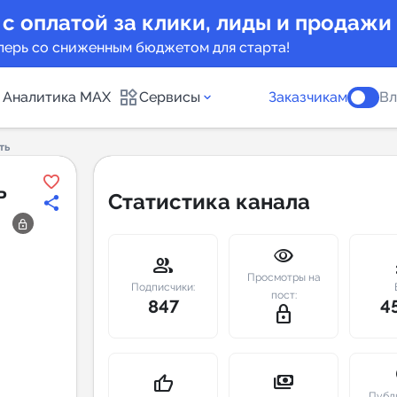
 с оплатой за клики, лиды и продажи
перь со сниженным бюджетом для старта!
Аналитика MAX
Сервисы
Заказчикам
Вл
ть
каналов
Каталог б
ь
Статистика канала
Индекс чи
visibility
 предложения
Telegram
group
m
Просмотры на
New
Подписчики:
пост:
847
4
lock_outline
Индивиду
а MAX каналов
сопровож
u
payments
thumb_up
Публ