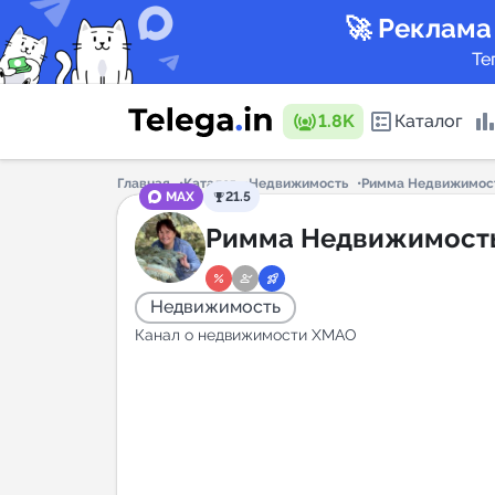
🚀 Реклама
Те
1.8K
Каталог
Главная
Каталог
Недвижимость
Римма Недвижимос
MAX
21.5
Каталог 
Римма Недвижимост
Недвижимость
Горящие
Канал о недвижимости ХМАО
Аналитик
New