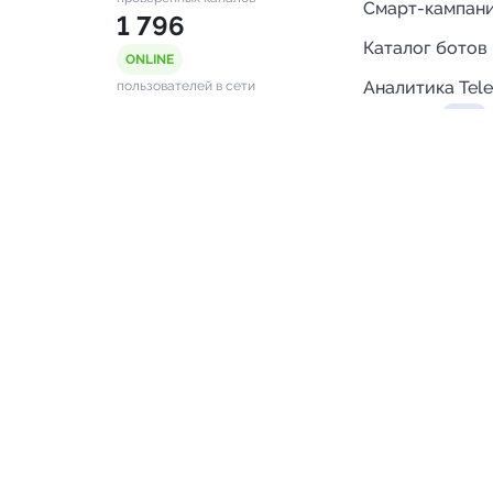
Смарт-кампан
1 796
Каталог ботов
ONLINE
Аналитика Tel
пользователей в сети
каналов
Бот нотифика
Помощь
FAQ
Напишите нам