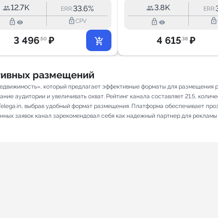
12.7K
3.8K
33.6%
ERR:
ERR:
lock_outline
lock_outline
lock_outline
lock_outline
CPV
3 496
₽
4 615
₽
.50
.38
ативных размещений
едвижимость», который предлагает эффективные форматы для размещения ре
ие аудитории и увеличивать охват. Рейтинг канала составляет 21.5, количес
elega.in, выбрав удобный формат размещения. Платформа обеспечивает про
ненных заявок канал зарекомендовал себя как надежный партнер для рекламы