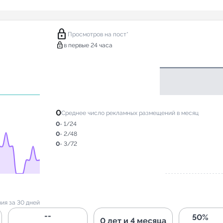
lock
Просмотров на пост*
lock
в первые 24 часа
0
Среднее число рекламных размещений в месяц
0
- 1/24
0
- 2/48
0
- 3/72
ия за 30 дней
--
50%
0 лет и 4 месяца