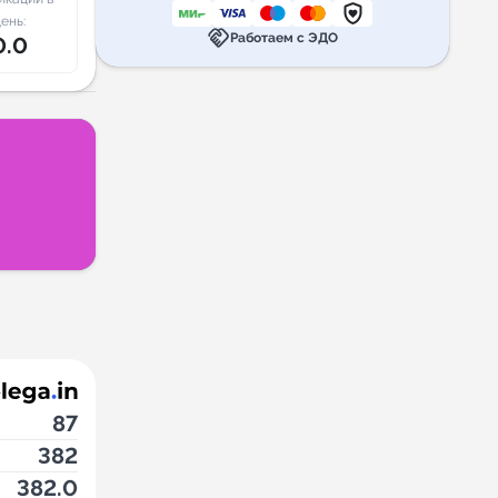
ень:
handshake
Работаем с ЭДО
0.0
87
382
382.0