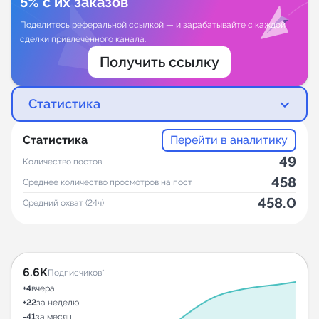
5% с их заказов
Поделитесь реферальной ссылкой — и зарабатывайте с каждой
сделки привлечённого канала.
Получить ссылку
Статистика
Статистика
Перейти в аналитику
49
Количество постов
458
Среднее количество просмотров на пост
458.0
Средний охват (24ч)
6.6K
Подписчиков*
+4
вчера
+22
за неделю
-41
за месяц