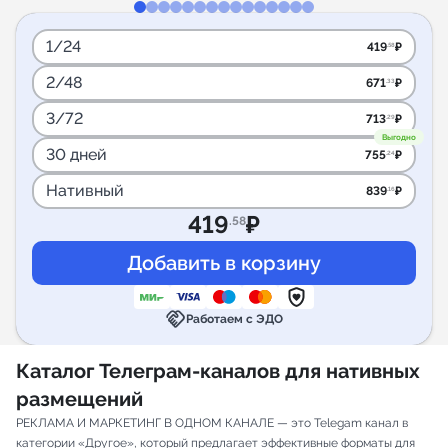
1/24
419
₽
.58
2/48
671
₽
.33
3/72
713
₽
.29
Выгодно
30 дней
755
₽
.24
Нативный
839
₽
.16
419
₽
.58
handshake
Работаем с ЭДО
Каталог Телеграм-каналов для нативных
размещений
РЕКЛАМА И МАРКЕТИНГ В ОДНОМ КАНАЛЕ — это Telegam канал в
категории «Другое», который предлагает эффективные форматы для