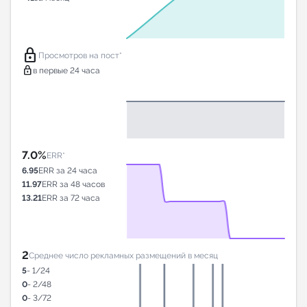
lock
Просмотров на пост*
lock
в первые 24 часа
7.0%
ERR*
6.95
ERR за 24 часа
11.97
ERR за 48 часов
13.21
ERR за 72 часа
2
Среднее число рекламных размещений в месяц
5
- 1/24
0
- 2/48
0
- 3/72