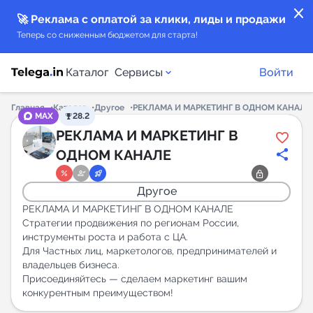
close
🚀 Реклама с оплатой за клики, лиды и продажи
Теперь со сниженным бюджетом для старта!
Каталог
Сервисы
Войти
Главная
Каталог
Другое
РЕКЛАМА И МАРКЕТИНГ В ОДНОМ КАНАЛЕ
MAX
28.2
Каталог каналов
РЕКЛАМА И МАРКЕТИНГ В
ОДНОМ КАНАЛЕ
Каталог ботов
Другое
Горящие предложения
РЕКЛАМА И МАРКЕТИНГ В ОДНОМ КАНАЛЕ
Стратегии продвижения по регионам России,
инструменты роста и работа с ЦА.
Индекс читаемости каналов в Telegram
Для Частных лиц, маркетологов, предпринимателей и
New
владельцев бизнеса.
Присоединяйтесь — сделаем маркетинг вашим
Аналитика MAX каналов
конкурентным преимуществом!
New