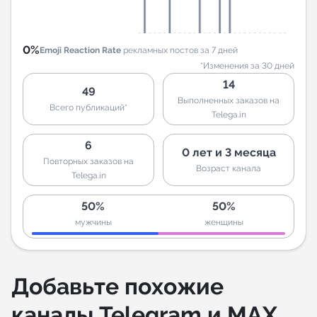
0%
Emoji Reaction Rate
рекламных постов за 7 дней
*Изменения за 30 дней
14
49
Выполненных заказов на
Всего публикаций*
Telega.in
6
0 лет и 3 месяца
Повторных заказов на
Возраст канала
Telega.in
50%
50%
мужчины
женщины
Добавьте похожие
каналы Telegram и MAX