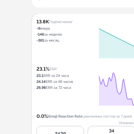
13.8K
Подписчиков*
-9
вчера
-146
за неделю
-361
за месяц
23.1%
ERR*
23.1
ERR за 24 часа
24.14
ERR за 48 часов
26.96
ERR за 72 часа
0.0%
Emoji Reaction Rate
рекламных постов за 7 дней
*Изменен
34
3429