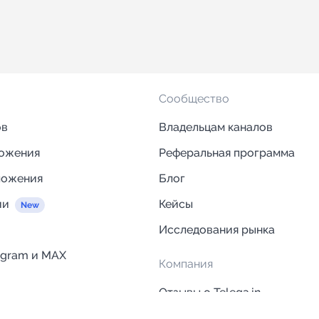
Сообщество
ов
Владельцам каналов
ложения
Реферальная программа
ложения
Блог
ии
Кейсы
Исследования рынка
egram и MAX
Компания
Отзывы о Telega.in
ций
Информация о безопасност