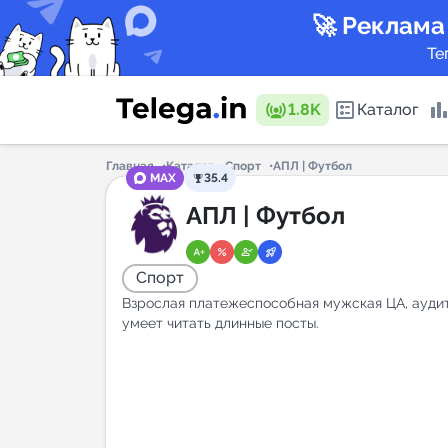
🚀 Реклама
Те
1.8K
Каталог
Главная
Каталог
Спорт
АПЛ | Футбол
MAX
35.4
Каталог 
АПЛ | Футбол
Спорт
Горящие
Взрослая платежеспособная мужская ЦА, ауди
умеет читать длинные посты.
Аналитик
New