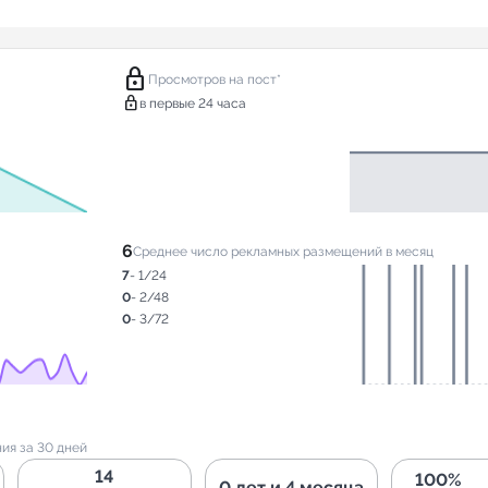
lock
Просмотров на пост*
lock
в первые 24 часа
6
Среднее число рекламных размещений в месяц
7
- 1/24
0
- 2/48
0
- 3/72
ия за 30 дней
14
100%
0 лет и 4 месяца