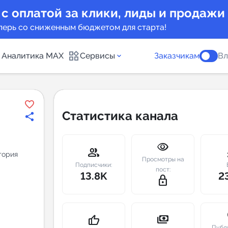
 с оплатой за клики, лиды и продажи
перь со сниженным бюджетом для старта!
Аналитика MAX
Сервисы
Заказчикам
Вл
каналов
Каталог б
Статистика канала
Индекс чи
visibility
 предложения
Telegram
group
m
тория
Просмотры на
New
Подписчики:
пост:
13.8K
2
lock_outline
Индивиду
а MAX каналов
сопровож
u
payments
thumb_up
Публ