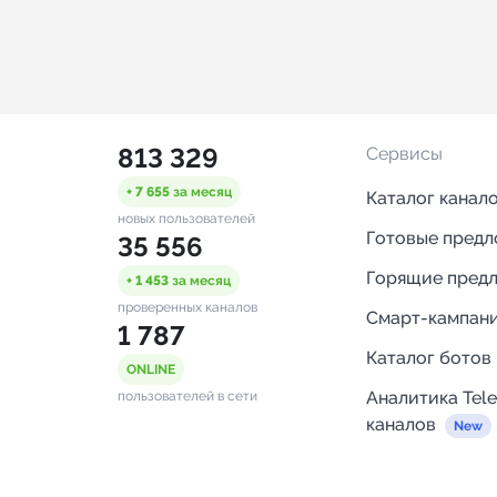
813 329
Сервисы
+ 7 655
за месяц
Каталог канал
новых пользователей
Готовые пред
35 556
Горящие пред
+ 1 453
за месяц
проверенных каналов
Смарт-кампан
1 787
Каталог ботов
ONLINE
Аналитика Tel
пользователей в сети
каналов
Бот нотифика