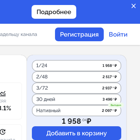
close
Подробнее
Регистрация
Войти
адельцу канала
отов
1/24
1 958
₽
.04
2/48
2 517
₽
.48
таемости каналов в
3/72
2 937
₽
.06
onitoring
30 дней
3 496
₽
.50
ERR
Выгодно
3.1%
Нативный
2 097
₽
.90
альное
1 958
₽
.04
дение
pdate
икаций в