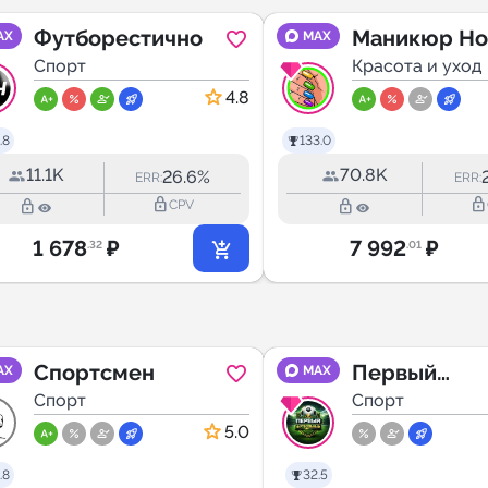
Футборестично
Маникюр Но
AX
MAX
Спорт
Красота и уход
4.8
.8
133.0
11.1K
70.8K
26.6%
ERR:
ERR:
lock_outline
lock_outline
lock_outline
lock_outline
CPV
1 678
₽
7 992
₽
.32
.01
Спортсмен
Первый
AX
MAX
Спорт
футбольный
Спорт
5.0
.8
32.5