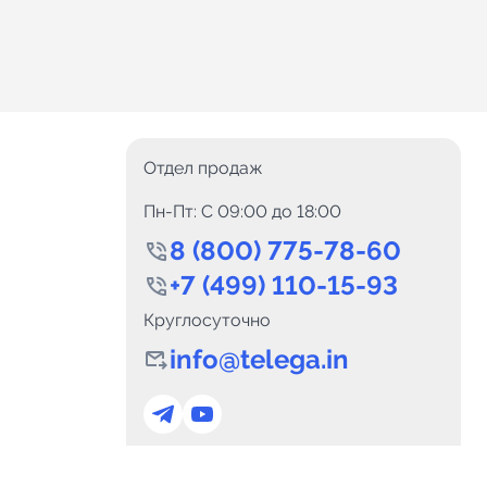
Отдел продаж
Пн-Пт: C 09:00 до 18:00
8 (800) 775-78-60
+7 (499) 110-15-93
Круглосуточно
info@telega.in
0
Каналов:
Подпи
0
₽
delete_forever
Итого:
.00
Для сотрудничества
и