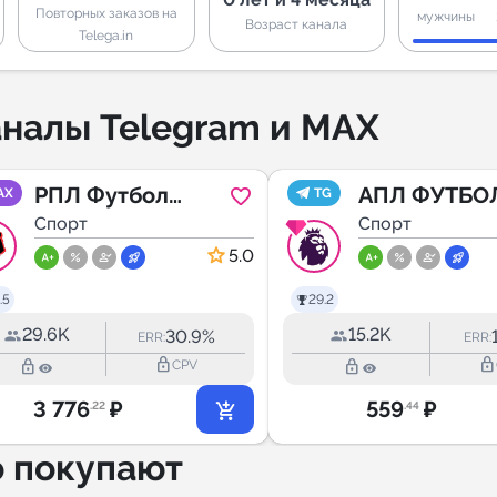
Повторных заказов на
мужчины
Возраст канала
Telega.in
налы Telegram и MAX
РПЛ Футбол
АПЛ ФУТБО
AX
TG
России
Спорт
Спорт
5.0
.5
29.2
29.6K
15.2K
30.9%
ERR:
ERR:
lock_outline
lock_outline
lock_outline
lock_outline
CPV
3 776
₽
559
₽
.22
.44
о покупают