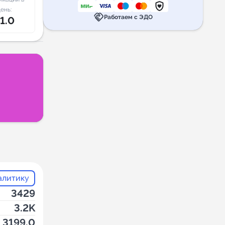
ень:
handshake
Работаем с ЭДО
1.0
алитику
3429
3.2K
3199.0