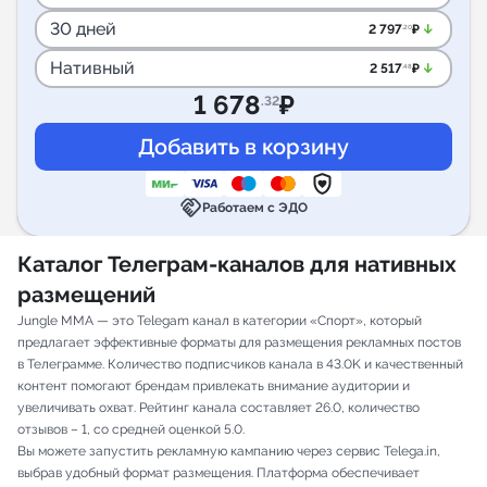
30 дней
arrow_downward_alt
2 797
₽
.20
Нативный
arrow_downward_alt
2 517
₽
.48
1 678
₽
.32
handshake
Работаем с ЭДО
Каталог Телеграм-каналов для нативных
размещений
Jungle MMA — это Telegam канал в категории «Спорт», который
предлагает эффективные форматы для размещения рекламных постов
в Телеграмме. Количество подписчиков канала в 43.0K и качественный
контент помогают брендам привлекать внимание аудитории и
увеличивать охват. Рейтинг канала составляет 26.0, количество
отзывов – 1, со средней оценкой 5.0.
Вы можете запустить рекламную кампанию через сервис Telega.in,
выбрав удобный формат размещения. Платформа обеспечивает