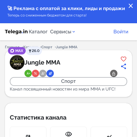
close
🚀 Реклама с оплатой за клики, лиды и продажи
Теперь со сниженным бюджетом для старта!
Каталог
Сервисы
Войти
Главная
Каталог
Спорт
Jungle MMA
MAX
26.0
Каталог каналов
Jungle MMA
Каталог ботов
Спорт
Горящие предложения
Канал посвященный новостям из мира ММА и UFC!
Индекс читаемости каналов в Telegram
New
Статистика канала
Аналитика MAX каналов
visibility
New