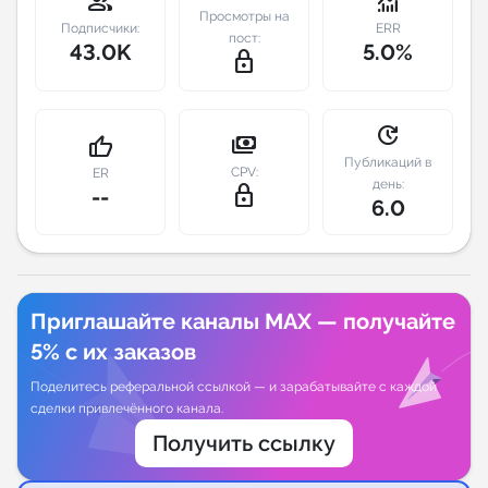
group
monitoring
Просмотры на
Подписчики:
ERR
пост:
Индивидуальное сопровождение
43.0K
5.0%
lock_outline
Аналитика Telegram
update
payments
thumb_up
Публикаций в
CPV:
ER
день:
lock_outline
--
6.0
Приглашайте каналы MAX — получайте
5% с их заказов
Поделитесь реферальной ссылкой — и зарабатывайте с каждой
сделки привлечённого канала.
Получить ссылку