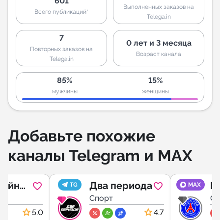
601
Выполненных заказов на
Всего публикаций*
Telega.in
7
0 лет и 3 месяца
Повторных заказов на
Возраст канала
Telega.in
85%
15%
мужчины
женщины
Добавьте похожие
каналы Telegram и MAX
лайн
Два периода
П
TG
MAX
Спорт
Сп
ство
5.0
4.7