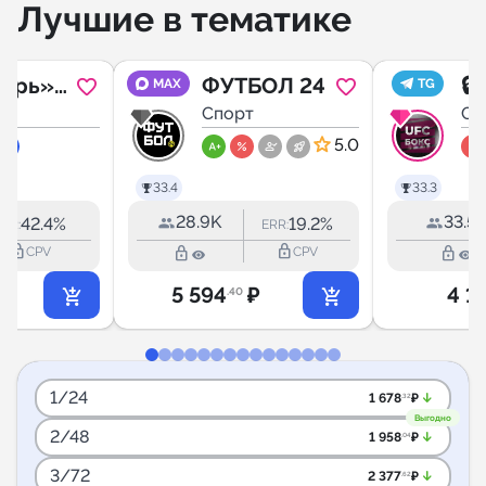
Лучшие в тематике
бирь»
ФУТБОЛ 24
🔒
MAX
TG
ство
Спорт
кл
Сп
M
5.0
33.4
33.3
28.9K
33.5
42.4%
19.2%
ERR:
ERR:
lock_outline
lock_outline
lock_outline
lock_outline
CPV
CPV
5 594
₽
4 1
.40
1/24
arrow_downward_alt
1 678
₽
.32
Выгодно
2/48
arrow_downward_alt
1 958
₽
.04
3/72
arrow_downward_alt
2 377
₽
.62