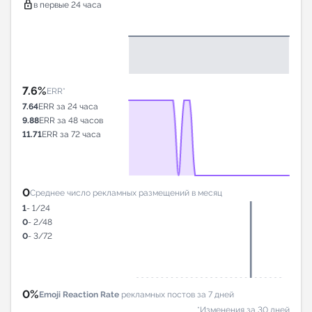
lock
в первые 24 часа
7.6%
ERR*
7.64
ERR за 24 часа
9.88
ERR за 48 часов
11.71
ERR за 72 часа
0
Среднее число рекламных размещений в месяц
1
- 1/24
0
- 2/48
0
- 3/72
0%
Emoji Reaction Rate
рекламных постов за 7 дней
*Изменения за 30 дней