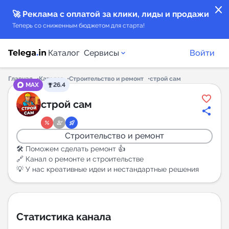
close
🚀 Реклама с оплатой за клики, лиды и продажи
Теперь со сниженным бюджетом для старта!
Каталог
Сервисы
Войти
Главная
Каталог
Строительство и ремонт
строй сам
MAX
26.4
Каталог каналов
строй сам
Каталог ботов
Строительство и ремонт
Горящие предложения
🛠 Поможем сделать ремонт 👍
🔗 Канал о ремонте и строительстве
💡 У нас креативные идеи и нестандартные решения
Индекс читаемости каналов в Telegram
New
Аналитика MAX каналов
Статистика канала
New