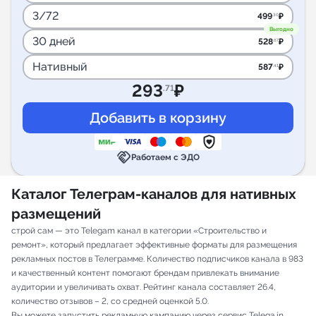
3/72
499
₽
.30
Выгодно
30 дней
528
₽
.67
Нативный
587
₽
.41
293
₽
.71
handshake
Работаем с ЭДО
Каталог Телеграм-каналов для нативных
размещений
строй сам — это Telegam канал в категории «Строительство и
ремонт», который предлагает эффективные форматы для размещения
рекламных постов в Телеграмме. Количество подписчиков канала в 983
и качественный контент помогают брендам привлекать внимание
аудитории и увеличивать охват. Рейтинг канала составляет 26.4,
количество отзывов – 2, со средней оценкой 5.0.
Вы можете запустить рекламную кампанию через сервис Telega.in,