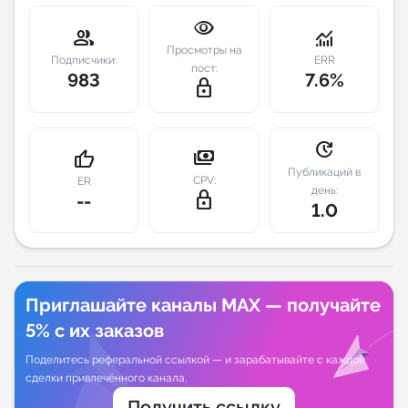
visibility
group
monitoring
Индивидуальное сопровождение
Просмотры на
Подписчики:
ERR
пост:
983
7.6%
Аналитика Telegram
lock_outline
update
payments
thumb_up
Публикаций в
CPV:
ER
день:
lock_outline
--
1.0
Приглашайте каналы MAX — получайте
5% с их заказов
Поделитесь реферальной ссылкой — и зарабатывайте с каждой
сделки привлечённого канала.
Получить ссылку