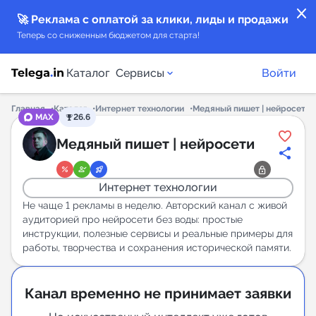
close
🚀 Реклама с оплатой за клики, лиды и продажи
Теперь со сниженным бюджетом для старта!
Каталог
Сервисы
Войти
Главная
Каталог
Интернет технологии
Медяный пишет | нейросети
MAX
26.6
Каталог каналов
Медяный пишет | нейросети
Каталог ботов
Интернет технологии
Горящие предложения
Не чаще 1 рекламы в неделю. Авторский канал с живой
аудиторией про нейросети без воды: простые
инструкции, полезные сервисы и реальные примеры для
Индекс читаемости каналов в Telegram
работы, творчества и сохранения исторической памяти.
New
Канал временно не принимает заявки
Аналитика MAX каналов
New