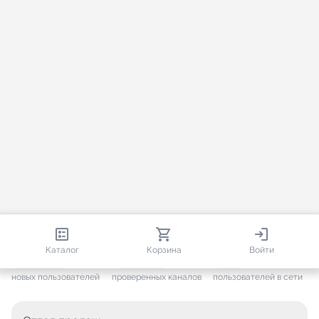
813 747
35 391
1 034
Каталог
Корзина
Войти
+ 7 457
за месяц
+ 1 364
за месяц
ONLINE
новых пользователей
проверенных каналов
пользователей в сети