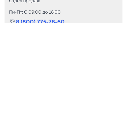
Отдел продаж
Пн-Пт: C 09:00 до 18:00
8 (800) 775-78-60
+7 (499) 110-15-93
Круглосуточно
info@telega.in
Для сотрудничества
marketing@telega.in
Для СМИ
pr@telega.in