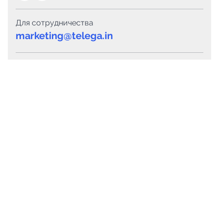
Для сотрудничества
marketing@telega.in
Для СМИ
pr@telega.in
Техподдержка
Telegram
MAX
Сервисы
Каталог каналов
Готовые предложения
Горящие предложения