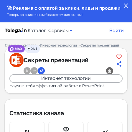
close
🚀 Реклама с оплатой за клики, лиды и продажи
Теперь со сниженным бюджетом для старта!
Каталог
Сервисы
Войти
Главная
Каталог
Интернет технологии
Секреты презентаций
MAX
26.1
Каталог каналов
Секреты презентаций
Каталог ботов
Интернет технологии
Горящие предложения
Научим тебя эффективной работе в PowerPoint.
Индекс читаемости каналов в Telegram
New
Статистика канала
Аналитика MAX каналов
visibility
New