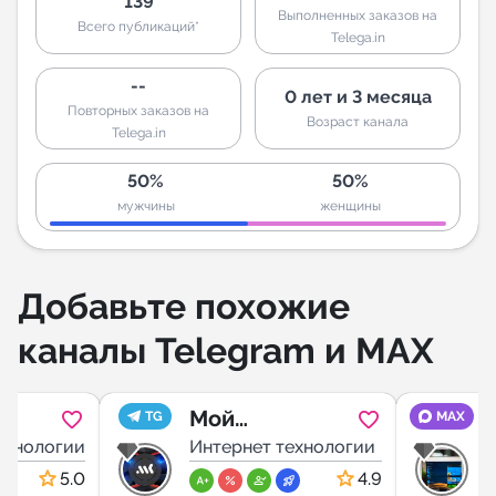
139
Выполненных заказов на
Всего публикаций*
Telega.in
--
0 лет и 3 месяца
Повторных заказов на
Возраст канала
Telega.in
50%
50%
мужчины
женщины
Добавьте похожие
каналы Telegram и MAX
Мой
TG
MAX
ехнологии
Компьютер
Интернет технологии
И
5.0
4.9