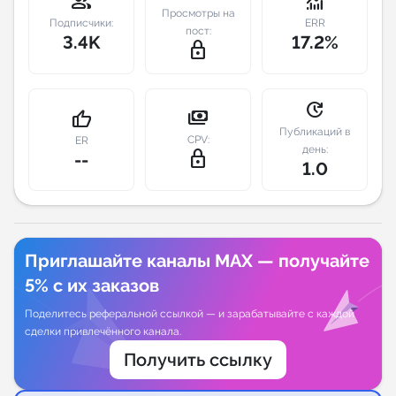
group
monitoring
Просмотры на
Подписчики:
ERR
пост:
Индивидуальное сопровождение
3.4K
17.2%
lock_outline
Аналитика Telegram
update
payments
thumb_up
Публикаций в
CPV:
ER
день:
lock_outline
--
1.0
Приглашайте каналы MAX — получайте
5% с их заказов
Поделитесь реферальной ссылкой — и зарабатывайте с каждой
сделки привлечённого канала.
Получить ссылку