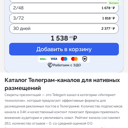
Выгодно
2/48
1 678
₽
.32
3/72
1 818
₽
.18
30 дней
2 377
₽
.62
1 538
₽
.46
handshake
Работаем с ЭДО
Каталог Телеграм-каналов для нативных
размещений
Секреты презентаций — это Telegam канал в категории «Интернет
технологии», который предлагает эффективные форматы для
размещения рекламных постов в Телеграмме. Количество подписчиков
канала в 3.4K и качественный контент помогают брендам привлекать
внимание аудитории и увеличивать охват. Рейтинг канала составляет
26.1, количество отзывов – 0, со средней оценкой 0.0.