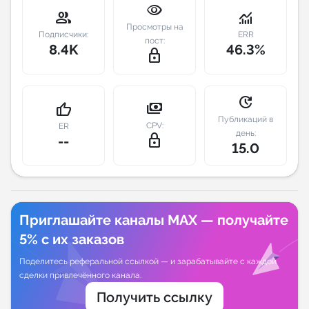
visibility
group
monitoring
Индивидуальное сопровождение
Просмотры на
Подписчики:
ERR
пост:
8.4K
46.3%
lock_outline
Аналитика Telegram
update
payments
thumb_up
Публикаций в
CPV:
ER
день:
lock_outline
--
15.0
Приглашайте каналы MAX — получайте
5% с их заказов
Поделитесь реферальной ссылкой — и зарабатывайте с каждой
сделки привлечённого канала.
Получить ссылку