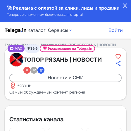
close
🚀 Реклама с оплатой за клики, лиды и продажи
Теперь со сниженным бюджетом для старта!
Каталог
Сервисы
Войти
Главная
Каталог
Новости и СМИ
ТОПОР РЯЗАНЬ | НОВОСТИ
MAX
39.9
Эксклюзивно на Telega.in
Каталог каналов
ТОПОР РЯЗАНЬ | НОВОСТИ
Каталог ботов
Новости и СМИ
distance
Горящие предложения
Рязань
Самый обсуждаемый контент региона
Индекс читаемости каналов в Telegram
New
Статистика канала
Аналитика MAX каналов
New