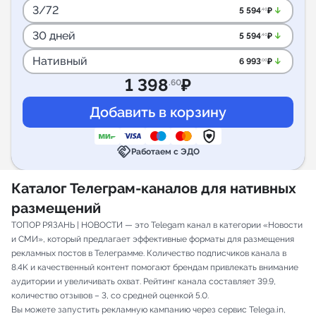
3/72
arrow_downward_alt
5 594
₽
.40
30 дней
arrow_downward_alt
5 594
₽
.40
Нативный
arrow_downward_alt
6 993
₽
.00
1 398
₽
.60
handshake
Работаем с ЭДО
Каталог Телеграм-каналов для нативных
размещений
ТОПОР РЯЗАНЬ | НОВОСТИ — это Telegam канал в категории «Новости
и СМИ», который предлагает эффективные форматы для размещения
рекламных постов в Телеграмме. Количество подписчиков канала в
8.4K и качественный контент помогают брендам привлекать внимание
аудитории и увеличивать охват. Рейтинг канала составляет 39.9,
количество отзывов – 3, со средней оценкой 5.0.
Вы можете запустить рекламную кампанию через сервис Telega.in,