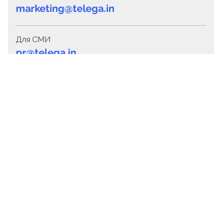
marketing@telega.in
Для СМИ
pr@telega.in
Техподдержка
Telegram
MAX
Сервисы
Каталог каналов
Готовые предложения
Горящие предложения
Смарт-кампании