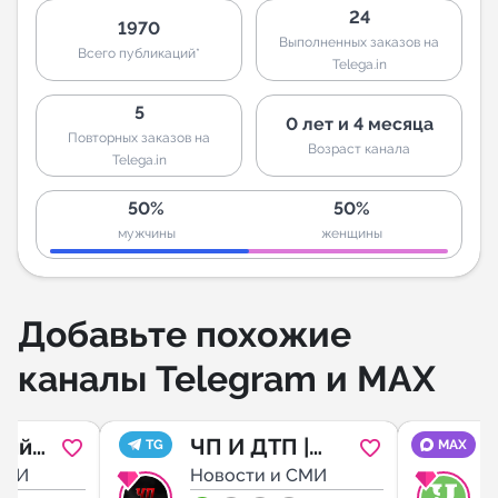
24
1970
Выполненных заказов на
Всего публикаций*
Telega.in
5
0 лет и 4 месяца
Повторных заказов на
Возраст канала
Telega.in
50%
50%
мужчины
женщины
Добавьте похожие
каналы Telegram и MAX
ний
ЧП И ДТП |
TG
MAX
СМИ
ПЕРМЬ
Новости и СМИ