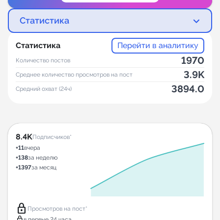
Статистика
Статистика
Перейти в аналитику
1970
Количество постов
3.9K
Среднее количество просмотров на пост
3894.0
Средний охват (24ч)
8.4K
Подписчиков*
+11
вчера
+138
за неделю
+1397
за месяц
lock
Просмотров на пост*
lock
в первые 24 часа