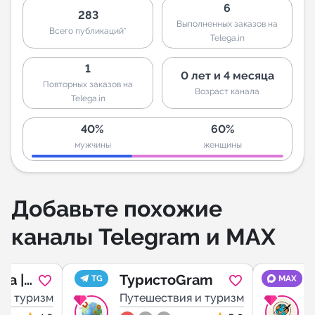
6
283
Выполненных заказов на
Всего публикаций*
Telega.in
1
0 лет и 4 месяца
Повторных заказов на
Возраст канала
Telega.in
40%
60%
мужчины
женщины
Добавьте похожие
каналы Telegram и MAX
ia |
ТуристоGram
TG
MAX
вия
 и туризм
Путешествия и туризм