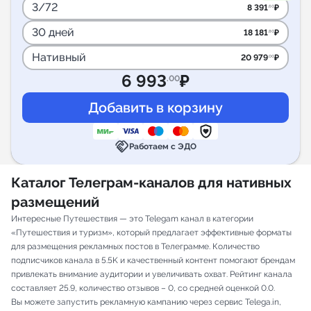
3/72
8 391
₽
.60
30 дней
18 181
₽
.80
Нативный
20 979
₽
.00
6 993
₽
.00
handshake
Работаем с ЭДО
Каталог Телеграм-каналов для нативных
размещений
Интересные Путешествия — это Telegam канал в категории
«Путешествия и туризм», который предлагает эффективные форматы
для размещения рекламных постов в Телеграмме. Количество
подписчиков канала в 5.5K и качественный контент помогают брендам
привлекать внимание аудитории и увеличивать охват. Рейтинг канала
составляет 25.9, количество отзывов – 0, со средней оценкой 0.0.
Вы можете запустить рекламную кампанию через сервис Telega.in,