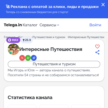
close
🚀 Реклама с оплатой за клики, лиды и продажи
Теперь со сниженным бюджетом для старта!
Каталог
Сервисы
Войти
Главная
Каталог
Путешествия и туризм
Интересные Путешествия
MAX
25.9
Каталог каналов
Интересные Путешествия
Каталог ботов
Путешествия и туризм
Горящие предложения
Мы Игорь и Юля — авторы канала о путешествиях.
Посетили 54 страны и не собираемся останавливаться!
Индекс читаемости каналов в Telegram
New
Статистика канала
Аналитика MAX каналов
New