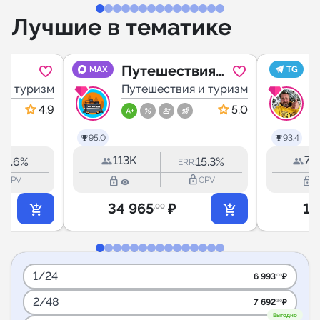
Лучшие в тематике
Путешествия
MAX
TG
c
 и туризм
по России
Путешествия и туризм
4.9
5.0
95.0
93.4
113K
70
3.6%
15.3%
:
ERR:
utline
lock_outline
lock_outline
lock_outline
CPV
CPV
34 965
₽
12
.00
1/24
6 993
₽
.00
2/48
7 692
₽
.30
Выгодно