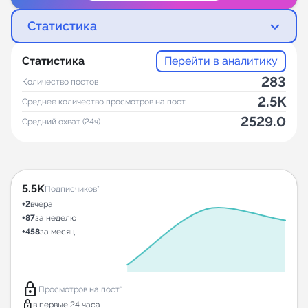
Статистика
Статистика
Перейти в аналитику
283
Количество постов
2.5K
Среднее количество просмотров на пост
2529.0
Средний охват (24ч)
5.5K
Подписчиков*
+2
вчера
+87
за неделю
+458
за месяц
lock
Просмотров на пост*
lock
в первые 24 часа