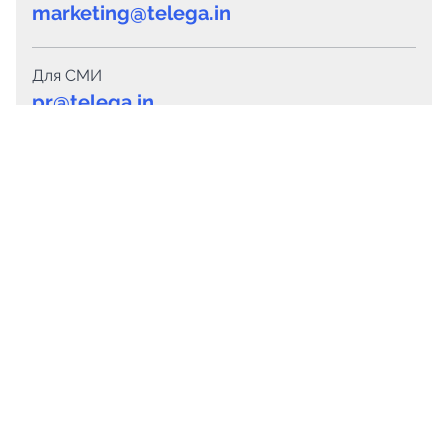
marketing@telega.in
Для СМИ
pr@telega.in
Техподдержка
Telegram
MAX
Сервисы
Каталог каналов
Готовые предложения
Горящие предложения
Смарт-кампании