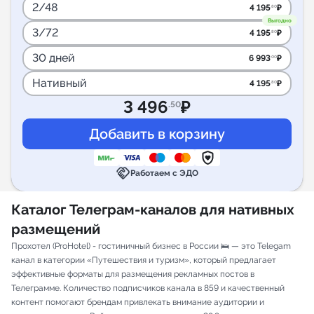
2/48
4 195
₽
.80
Выгодно
3/72
4 195
₽
.80
30 дней
6 993
₽
.00
Нативный
4 195
₽
.80
3 496
₽
.50
handshake
Работаем с ЭДО
Каталог Телеграм-каналов для нативных
размещений
Прохотел (ProHotel) - гостиничный бизнес в России 🛌 — это Telegam
канал в категории «Путешествия и туризм», который предлагает
эффективные форматы для размещения рекламных постов в
Телеграмме. Количество подписчиков канала в 859 и качественный
контент помогают брендам привлекать внимание аудитории и