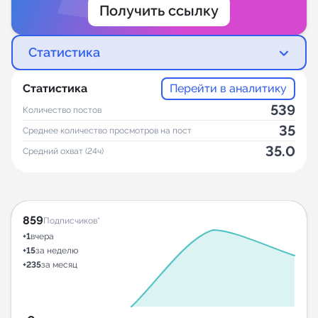
Получить ссылку
Статистика
Статистика
Перейти в аналитику
539
Количество постов
35
Среднее количество просмотров на пост
35.0
Средний охват (24ч)
859
Подписчиков*
+1
вчера
+15
за неделю
+235
за месяц