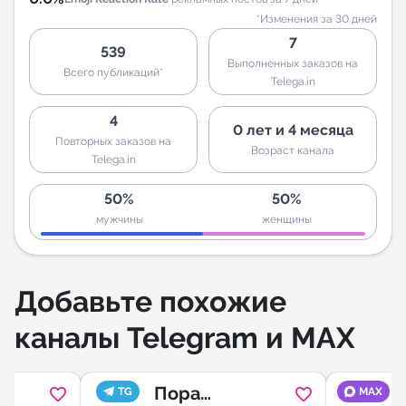
*Изменения за 30 дней
7
539
Выполненных заказов на
Всего публикаций*
Telega.in
4
0 лет и 4 месяца
Повторных заказов на
Возраст канала
Telega.in
50%
50%
мужчины
женщины
Добавьте похожие
каналы Telegram и MAX
Пора
TG
MAX