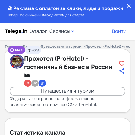
close
🚀 Реклама с оплатой за клики, лиды и продажи
Теперь со сниженным бюджетом для старта!
Каталог
Сервисы
Войти
Главная
Каталог
Путешествия и туризм
Прохотел (ProHotel) - гост
MAX
28.9
Каталог каналов
Прохотел (ProHotel) -
гостиничный бизнес в России
Каталог ботов
🛌
Горящие предложения
Путешествия и туризм
Федерально-отраслевое информационно-
Индекс читаемости каналов в Telegram
аналитическое гостиничное СМИ ProHotel.
New
Аналитика MAX каналов
Статистика канала
New