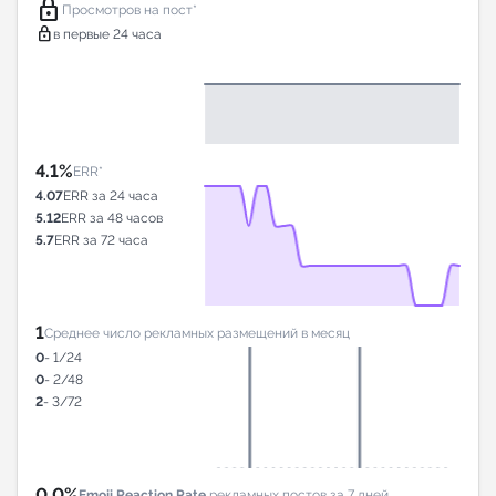
lock
Просмотров на пост*
lock
в первые 24 часа
4.1%
ERR*
4.07
ERR за 24 часа
5.12
ERR за 48 часов
5.7
ERR за 72 часа
1
Среднее число рекламных размещений в месяц
0
- 1/24
0
- 2/48
2
- 3/72
0.0%
Emoji Reaction Rate
рекламных постов за 7 дней