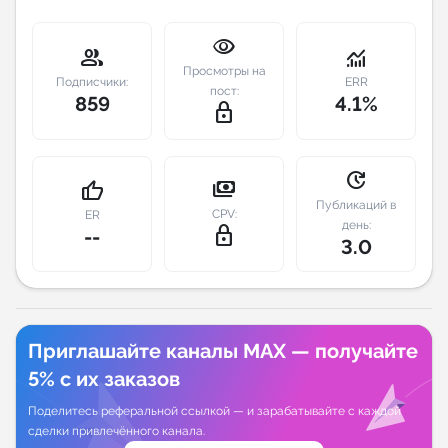
Индивидуальное сопровождение
visibility
group
monitoring
Просмотры на
Подписчики:
ERR
Аналитика Telegram
пост:
859
4.1%
lock_outline
update
payments
thumb_up
Публикаций в
CPV:
ER
день:
lock_outline
--
3.0
Приглашайте каналы MAX — получайте
5% с их заказов
Поделитесь реферальной ссылкой — и зарабатывайте с каждой
сделки привлечённого канала.