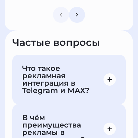
Частые вопросы
Что такое
рекламная
интеграция в
Telegram и МАХ?
Это размещение рекламного поста
в публичных и приватных каналах в
В чём
Telegram и MAX. Можно
преимущества
публиковать текст, фото, видео и
рекламы в
активные ссылки — на сайт,