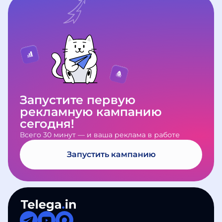
нарушениями, мы вернём деньги в
каналов и соберём статистику. По
обновления и полезные
полном объёме.
итогам вы получите подробный
материалы. Если возникнут
отчёт.
вопросы по работе сервиса,
напишите в
Telegram-бот
поддержки
— мы всегда на связи.
Запустите первую
рекламную кампанию
сегодня!
Всего 30 минут — и ваша реклама в работе
Запустить кампанию