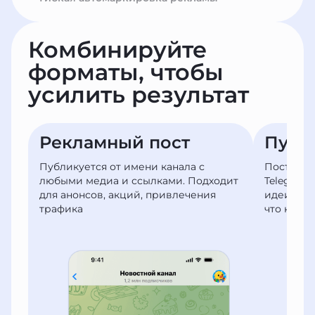
Комбинируйте
форматы,
чтобы
усилить результат
Рекламный пост
Публ
Публикуется от имени канала с
Пост в а
любыми медиа и ссылками. Подходит
Telegram
для анонсов, акций, привлечения
идеи, во
трафика
что клие