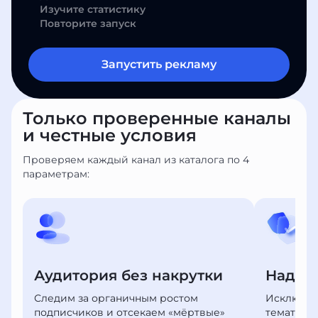
Изучите статистику
Повторите запуск
Запустить рекламу
Только проверенные каналы
и честные условия
Проверяем каждый канал из каталога по 4
параметрам:
Аудитория без накрутки
Надеж
Следим за органичным ростом
Исключае
подписчиков и отсекаем «мёртвые»
тематико