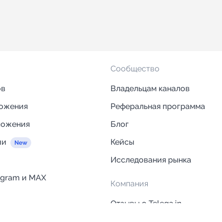
Сообщество
ов
Владельцам каналов
ложения
Реферальная программа
ложения
Блог
ии
Кейсы
Исследования рынка
egram и MAX
Компания
Отзывы о Telega.in
ций
Информация о безопасност