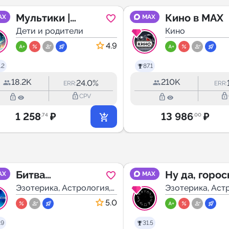
Мультики |
Кино в MAX
AX
MAX
Мультфильмы
Дети и родители
Кино
4.9
.2
87.1
18.2K
210K
24.0%
ERR:
ERR:
lock_outline
lock_outline
lock_outline
lock_outline
CPV
1 258
₽
13 986
₽
.74
.00
Битва
Ну да, горос
AX
MAX
Экстрасенсов
Эзотерика, Астрология,
Эзотерика, Аст
Мистика
Мистика
5.0
.9
31.5