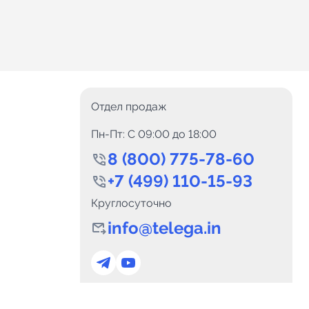
Отдел продаж
Пн-Пт: C 09:00 до 18:00
8 (800) 775-78-60
+7 (499) 110-15-93
Круглосуточно
info@telega.in
0
Каналов:
Подпи
0
₽
delete_forever
Итого:
.00
Для сотрудничества
и