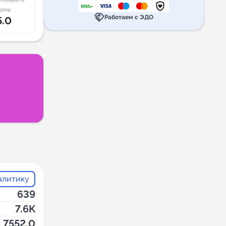
ень:
handshake
Работаем с ЭДО
5.0
алитику
639
7.6K
7552.0