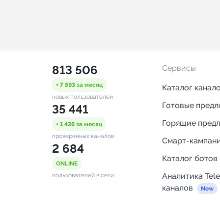
813 506
Сервисы
+ 7 593
за месяц
Каталог канал
новых пользователей
Готовые пред
35 441
Горящие пред
+ 1 426
за месяц
проверенных каналов
Смарт-кампан
2 684
Каталог ботов
ONLINE
Аналитика Tel
пользователей в сети
каналов
Бот нотифика