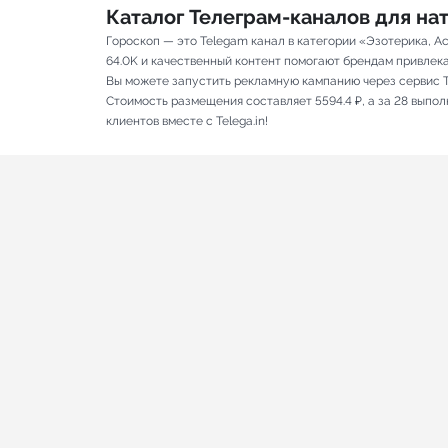
Каталог Телеграм-каналов для н
Гороскоп — это Telegam канал в категории «Эзотерика, А
64.0K и качественный контент помогают брендам привлекать
Вы можете запустить рекламную кампанию через сервис T
Стоимость размещения составляет 5594.4 ₽, а за 28 выпо
клиентов вместе с Telega.in!