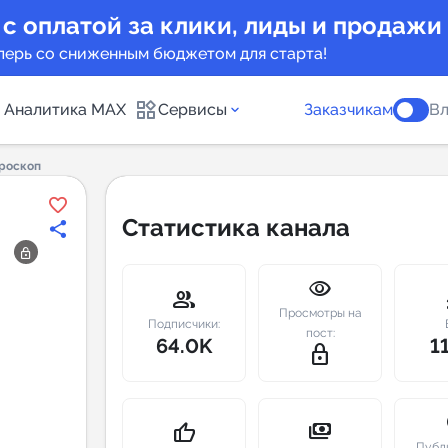
 с оплатой за клики, лиды и продажи
перь со сниженным бюджетом для старта!
Аналитика MAX
Сервисы
Заказчикам
Вл
роскоп
каналов
Каталог б
Статистика канала
Индекс чи
visibility
 предложения
Telegram
group
m
Просмотры на
New
Подписчики:
пост:
64.0K
1
lock_outline
Индивиду
а MAX каналов
сопровож
u
payments
thumb_up
Публ