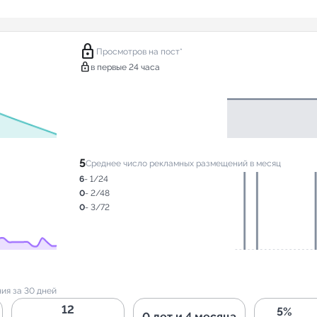
lock
Просмотров на пост*
lock
в первые 24 часа
5
Среднее число рекламных размещений в месяц
6
- 1/24
0
- 2/48
0
- 3/72
ия за 30 дней
12
5%
0 лет и 4 месяца