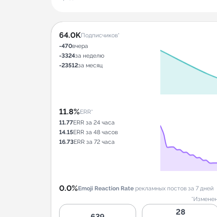
64.0K
Подписчиков*
-470
вчера
-3324
за неделю
-23512
за месяц
11.8%
ERR*
11.77
ERR за 24 часа
14.15
ERR за 48 часов
16.73
ERR за 72 часа
0.0%
Emoji Reaction Rate
рекламных постов за 7 дней
*Изменен
28
639