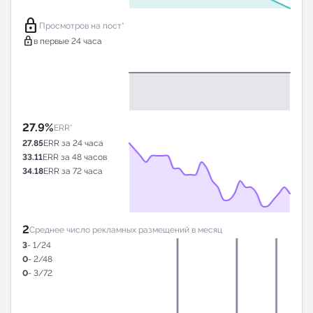
lock
Просмотров на пост*
lock
в первые 24 часа
27.9%
ERR*
27.85
ERR за 24 часа
33.11
ERR за 48 часов
34.18
ERR за 72 часа
2
Среднее число рекламных размещений в месяц
3
- 1/24
0
- 2/48
0
- 3/72