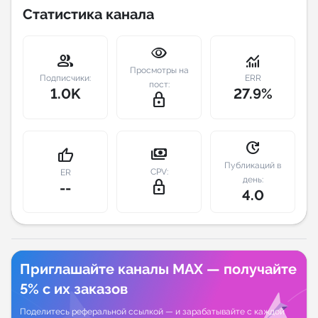
Статистика канала
Индивидуальное сопровождение
visibility
group
monitoring
Аналитика Telegram
Просмотры на
Подписчики:
ERR
пост:
1.0K
27.9%
lock_outline
update
payments
thumb_up
Публикаций в
CPV:
ER
день:
lock_outline
--
4.0
Приглашайте каналы MAX — получайте
5% с их заказов
Поделитесь реферальной ссылкой — и зарабатывайте с каждой