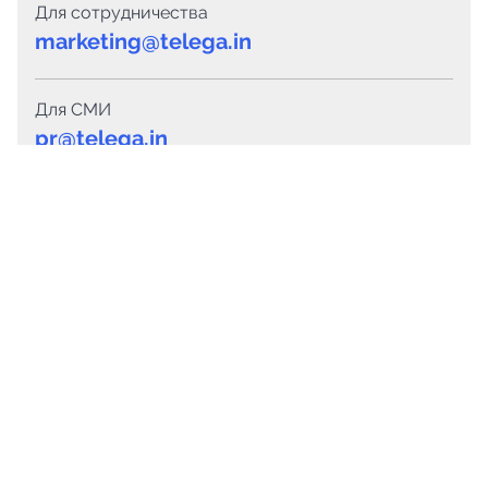
Для сотрудничества
marketing@telega.in
Для СМИ
pr@telega.in
Техподдержка
Telegram
MAX
Сервисы
Каталог каналов
Готовые предложения
Горящие предложения
Смарт-кампании