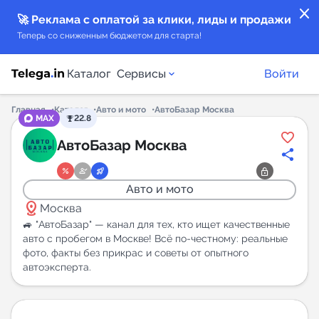
close
🚀 Реклама с оплатой за клики, лиды и продажи
Теперь со сниженным бюджетом для старта!
Каталог
Сервисы
Войти
Главная
Каталог
Авто и мото
АвтоБазар Москва
MAX
22.8
Каталог каналов
АвтоБазар Москва
Каталог ботов
Авто и мото
distance
Горящие предложения
Москва
🚙 "АвтоБазар" — канал для тех, кто ищет качественные
авто с пробегом в Москве! Всё по-честному: реальные
Индекс читаемости каналов в Telegram
фото, факты без прикрас и советы от опытного
New
автоэксперта.
Аналитика MAX каналов
New