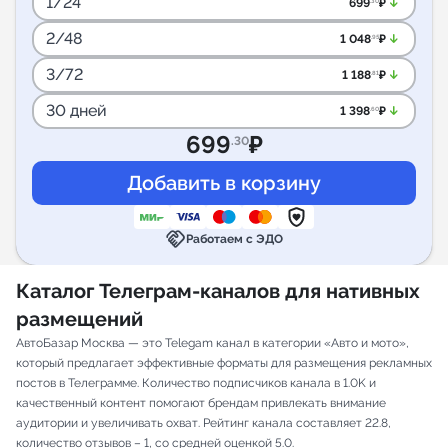
1/24
arrow_downward_alt
699
₽
.30
2/48
arrow_downward_alt
1 048
₽
.95
3/72
arrow_downward_alt
1 188
₽
.81
30 дней
arrow_downward_alt
1 398
₽
.60
699
₽
.30
handshake
Работаем с ЭДО
Каталог Телеграм-каналов для нативных
размещений
АвтоБазар Москва — это Telegam канал в категории «Авто и мото»,
который предлагает эффективные форматы для размещения рекламных
постов в Телеграмме. Количество подписчиков канала в 1.0K и
качественный контент помогают брендам привлекать внимание
аудитории и увеличивать охват. Рейтинг канала составляет 22.8,
количество отзывов – 1, со средней оценкой 5.0.