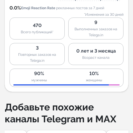
0.0%
Emoji Reaction Rate
рекламных постов за 7 дней
*Изменения за 30 дней
9
470
Выполненных заказов на
Всего публикаций*
Telega.in
3
0 лет и 3 месяца
Повторных заказов на
Возраст канала
Telega.in
90%
10%
мужчины
женщины
Добавьте похожие
каналы Telegram и MAX