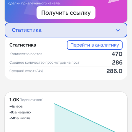
сделки привлечённого канала.
Получить ссылку
Статистика
Статистика
Перейти в аналитику
470
Количество постов
286
Среднее количество просмотров на пост
286.0
Средний охват (24ч)
1.0K
Подписчиков*
-4
вчера
-9
за неделю
-58
за месяц