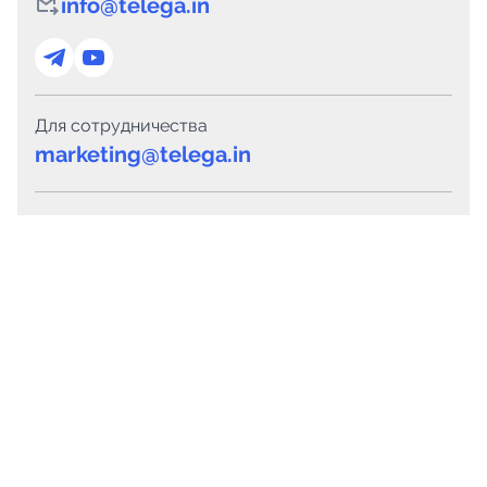
info@telega.in
Для сотрудничества
marketing@telega.in
Для СМИ
pr@telega.in
Техподдержка
Telegram
MAX
Сервисы
Каталог каналов