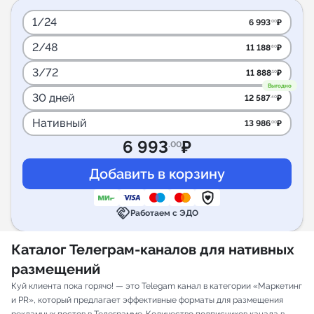
1/24
6 993
₽
.00
2/48
11 188
₽
.80
3/72
11 888
₽
.10
Выгодно
30 дней
12 587
₽
.40
Нативный
13 986
₽
.00
6 993
₽
.00
handshake
Работаем с ЭДО
Каталог Телеграм-каналов для нативных
размещений
Куй клиента пока горячо! — это Telegam канал в категории «Маркетинг
и PR», который предлагает эффективные форматы для размещения