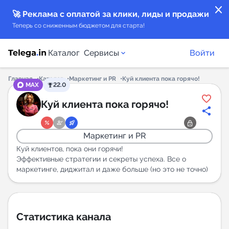
close
🚀 Реклама с оплатой за клики, лиды и продажи
Теперь со сниженным бюджетом для старта!
Каталог
Сервисы
Войти
Главная
Каталог
Маркетинг и PR
Куй клиента пока горячо!
MAX
22.0
Каталог каналов
Куй клиента пока горячо!
Каталог ботов
Маркетинг и PR
Горящие предложения
Куй клиентов, пока они горячи!
Эффективные стратегии и секреты успеха. Все о
маркетинге, диджитал и даже больше (но это не точно)
Индекс читаемости каналов в Telegram
New
Аналитика MAX каналов
Статистика канала
New