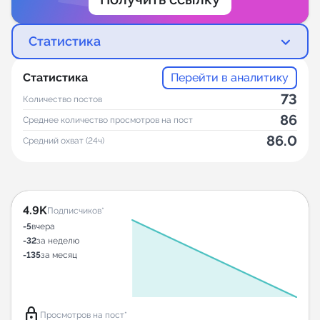
Статистика
Статистика
Перейти в аналитику
73
Количество постов
86
Среднее количество просмотров на пост
86.0
Средний охват (24ч)
4.9K
Подписчиков*
-5
вчера
-32
за неделю
-135
за месяц
lock
Просмотров на пост*