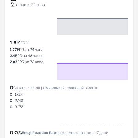
lock
в первые 24 часа
1.8%
ERR*
1.77
ERR за 24 часа
2.4
ERR за 48 часов
2.83
ERR за 72 часа
0
Среднее число рекламных размещений в месяц
0
- 1/24
0
- 2/48
0
- 3/72
0.0%
Emoji Reaction Rate
рекламных постов за 7 дней