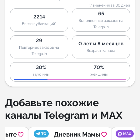
*Изменения за 30 дней
65
2214
Выполненных заказов на
Всего публикаций*
Telega.in
29
0 лет и 8 месяцев
Повторных заказов на
Возраст канала
Telega.in
30%
70%
мужчины
женщины
Добавьте похожие
каналы Telegram и MAX
опыте
Дневник Мамы
TG
MAX