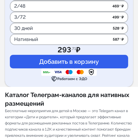
2/48
469
₽
.93
3/72
499
₽
.30
30 дней
528
₽
.67
Нативный
587
₽
.41
293
₽
.71
handshake
Работаем с ЭДО
Каталог Телеграм-каналов для нативных
размещений
Бесплатные мероприятия для детей в Москве — это Telegam канал в
категории «Дети и родители», который предлагает эффективные
форматы для размещения рекламных постов в Телеграмме. Количество
подписчиков канала в 1.2K и качественный контент помогают брендам
привлекать внимание аудитории и увеличивать охват. Рейтинг канала