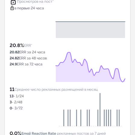
lock
Просмотров на пост*
lock
в первые 24 часа
20.8%
ERR*
20.82
ERR за 24 часа
24.82
ERR за 48 часов
24.9
ERR за 72 часа
11
Среднее число рекламных размещений в месяц
13
- 1/24
3
- 2/48
0
- 3/72
0.0%
Emoji Reaction Rate
рекламных постов за 7 дней