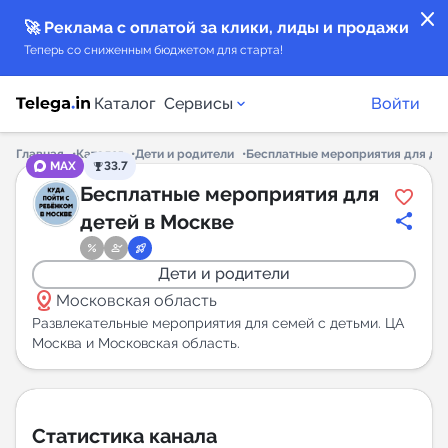
close
🚀 Реклама с оплатой за клики, лиды и продажи
Теперь со сниженным бюджетом для старта!
Каталог
Сервисы
Войти
Главная
Каталог
Дети и родители
Бесплатные мероприятия для дет
MAX
33.7
Каталог каналов
Бесплатные мероприятия для
детей в Москве
Каталог ботов
Дети и родители
Горящие предложения
distance
Московская область
Развлекательные мероприятия для семей с детьми. ЦА
Индекс читаемости каналов в Telegram
Москва и Московская область.
New
Аналитика MAX каналов
Статистика канала
New