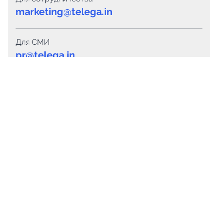
marketing@telega.in
Для СМИ
pr@telega.in
Техподдержка
Telegram
MAX
Сервисы
Каталог каналов
Готовые предложения
Горящие предложения
Смарт-кампании