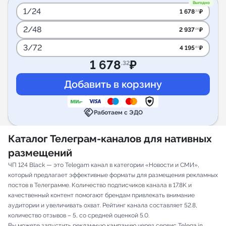
Выгодно
1/24
1 678
₽
.32
2/48
2 937
₽
.06
3/72
4 195
₽
.80
1 678
₽
.32
handshake
Работаем с ЭДО
Каталог Телеграм-каналов для нативных
размещений
ЧП 124 Black — это Telegam канал в категории «Новости и СМИ»,
который предлагает эффективные форматы для размещения рекламных
постов в Телеграмме. Количество подписчиков канала в 17.8K и
качественный контент помогают брендам привлекать внимание
аудитории и увеличивать охват. Рейтинг канала составляет 52.8,
количество отзывов – 5, со средней оценкой 5.0.
Вы можете запустить рекламную кампанию через сервис Telega.in,