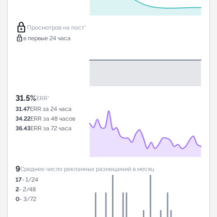
lock
Просмотров на пост*
lock
в первые 24 часа
31.5%
ERR*
31.47
ERR за 24 часа
34.22
ERR за 48 часов
36.43
ERR за 72 часа
9
Среднее число рекламных размещений в месяц
17
- 1/24
2
- 2/48
0
- 3/72