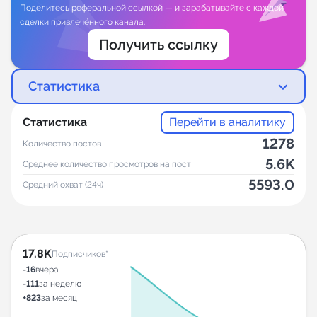
Поделитесь реферальной ссылкой — и зарабатывайте с каждой
сделки привлечённого канала.
Получить ссылку
Статистика
Статистика
Перейти в аналитику
1278
Количество постов
5.6K
Среднее количество просмотров на пост
5593.0
Средний охват (24ч)
17.8K
Подписчиков*
-16
вчера
-111
за неделю
+823
за месяц