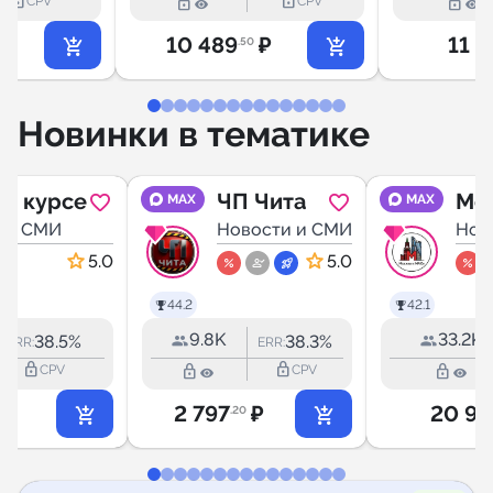
lock_outline
lock_outline
lock_outline
lock_outline
CPV
CPV
10 489
₽
11 1
.50
Новинки в тематике
 в курсе
ЧП Чита
Мо
MAX
MAX
 и СМИ
Новости и СМИ
Нов
5.0
5.0
44.2
42.1
9.8K
33.2K
38.5%
38.3%
ERR:
ERR:
lock_outline
lock_outline
lock_outline
lock_outline
CPV
CPV
2 797
₽
20 97
.20