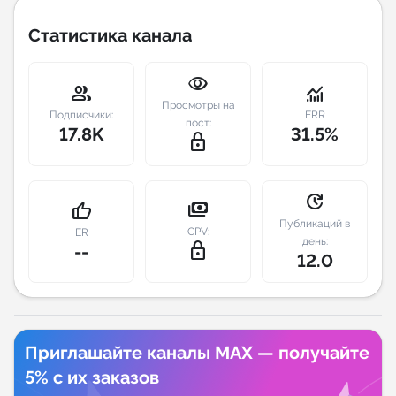
Статистика канала
Индивидуальное сопровождение
visibility
Аналитика Telegram
group
monitoring
Просмотры на
Подписчики:
ERR
пост:
17.8K
31.5%
lock_outline
update
payments
thumb_up
Публикаций в
CPV:
ER
день:
lock_outline
--
12.0
Приглашайте каналы MAX — получайте
5% с их заказов