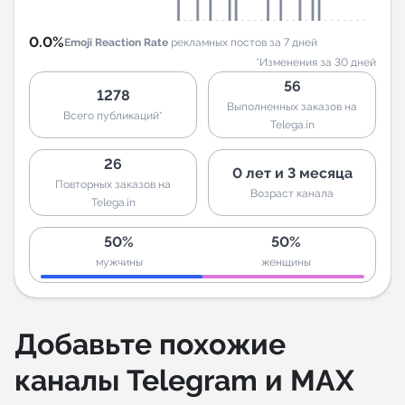
0.0%
Emoji Reaction Rate
рекламных постов за 7 дней
*Изменения за 30 дней
56
1278
Выполненных заказов на
Всего публикаций*
Telega.in
26
0 лет и 3 месяца
Повторных заказов на
Возраст канала
Telega.in
50%
50%
мужчины
женщины
Добавьте похожие
каналы Telegram и MAX