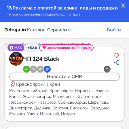
close
🚀 Реклама с оплатой за клики, лиды и продажи
Теперь со сниженным бюджетом для старта!
Каталог
Сервисы
Войти
Главная
Каталог
Новости и СМИ
ЧП 124 Black
MAX
52.8
Эксклюзивно на Telega.in
Каталог каналов
ЧП 124 Black
Каталог ботов
Новости и СМИ
distance
Горящие предложения
Красноярский край
Красноярский край, Красноярск, Норильск, Ачинск,
Канск, Железногорск, Минусинск, Зеленогорск,
Индекс читаемости каналов в Telegram
Лесосибирск, Назарово, Сосновоборск, Шарыпово,
New
Дивногорск, Дудинка, Боготол, Енисейск, Бородино,
Кодинск, Ужур, Иланский, Игарка
Аналитика MAX каналов
New