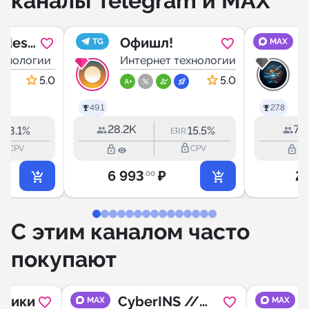
каналы Telegram и MAX
des |
Офишл!
TG
MAX
н
ехнологии
Интернет технологии
И
5.0
5.0
49.1
27.8
28.2K
71
8.1%
15.5%
R:
ERR:
k_outline
lock_outline
lock_outline
lock_outline
CPV
CPV
6 993
₽
2
.00
С этим каналом часто
покупают
аники
CyberINS //
MAX
MAX