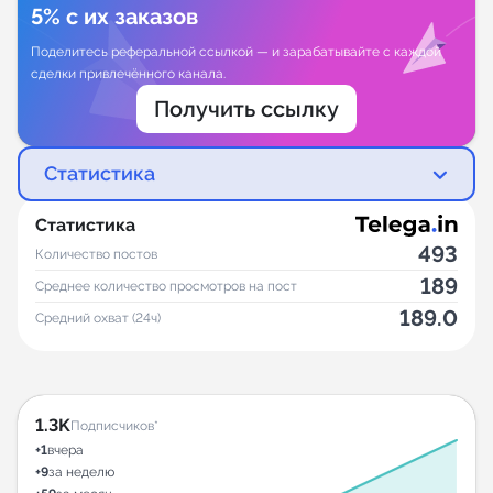
5% с их заказов
Поделитесь реферальной ссылкой — и зарабатывайте с каждой
сделки привлечённого канала.
Получить ссылку
Статистика
Статистика
493
Количество постов
189
Среднее количество просмотров на пост
189.0
Средний охват (24ч)
1.3K
Подписчиков*
+1
вчера
+9
за неделю