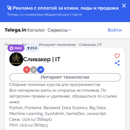
close
🚀 Реклама с оплатой за клики, лиды и продажи
Теперь со сниженным бюджетом для старта!
Каталог
Сервисы
Войти
Главная
Каталог
Интернет технологии
Сливакер | IT
MAX
23.6
Каталог каналов
Сливакер | IT
Каталог ботов
Интернет технологии
Горящие предложения
Сборник полезных курсов для программистов
Все материалы взяты из открытых источников. По
авторским правам и удалению, обращаться по ссылке
Индекс читаемости каналов в Telegram
ниже.
New
Python, Frontend, Backend, Data Science, Big Data,
Machine Learning, SysAdmin, GameDev, Javascript
Связь: clck.ru/3S6apG
Аналитика MAX каналов
РКН: clck.ru/3HYpcj
New