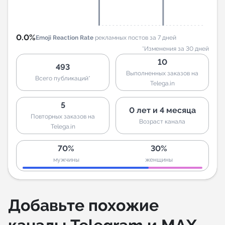
0.0%
Emoji Reaction Rate
рекламных постов за 7 дней
*Изменения за 30 дней
10
493
Выполненных заказов на
Всего публикаций*
Telega.in
5
0 лет и 4 месяца
Повторных заказов на
Возраст канала
Telega.in
70%
30%
мужчины
женщины
Добавьте похожие