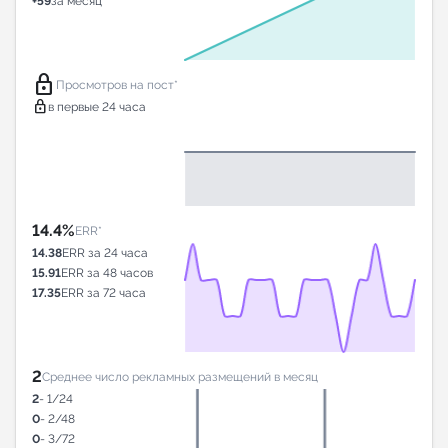
+59
за месяц
lock
Просмотров на пост*
lock
в первые 24 часа
14.4%
ERR*
14.38
ERR за 24 часа
15.91
ERR за 48 часов
17.35
ERR за 72 часа
2
Среднее число рекламных размещений в месяц
2
- 1/24
0
- 2/48
0
- 3/72