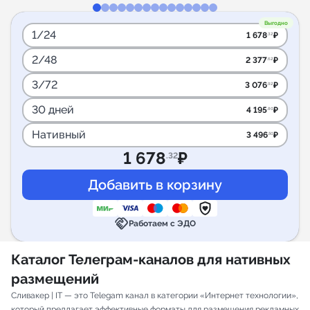
Выгодно
1/24
1 678
₽
.32
2/48
2 377
₽
.62
3/72
3 076
₽
.92
30 дней
4 195
₽
.80
Нативный
3 496
₽
.50
1 678
₽
.32
handshake
Работаем с ЭДО
Каталог Телеграм-каналов для нативных
размещений
Сливакер | IT — это Telegam канал в категории «Интернет технологии»,
который предлагает эффективные форматы для размещения рекламных