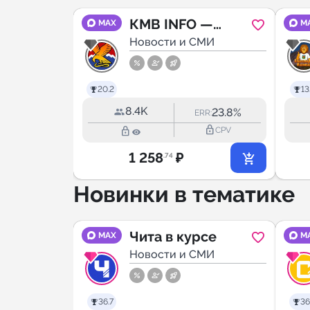
айск
КМВ INFO —
MAX
M
МИ
Пятигорск,
Новости и СМИ
Кисловодск,
Ессентуки,
20.2
13
Минеральные
8.4K
49.4%
23.8%
RR:
ERR:
Воды,
lock_outline
lock_outline
lock_outline
CPV
CPV
Георгиевск
1 258
₽
.74
Новинки в тематике
 —
Чита в курсе
MAX
M
МИ
Новости и СМИ
5.0
36.7
36