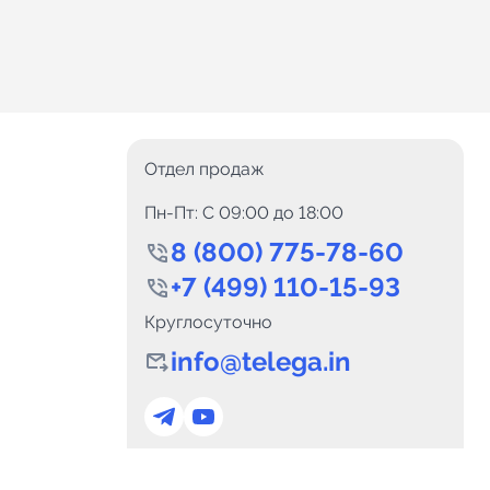
Отдел продаж
Пн-Пт: C 09:00 до 18:00
8 (800) 775-78-60
+7 (499) 110-15-93
Круглосуточно
info@telega.in
0
Каналов:
Подпи
0
₽
delete_forever
Итого:
.00
Для сотрудничества
и