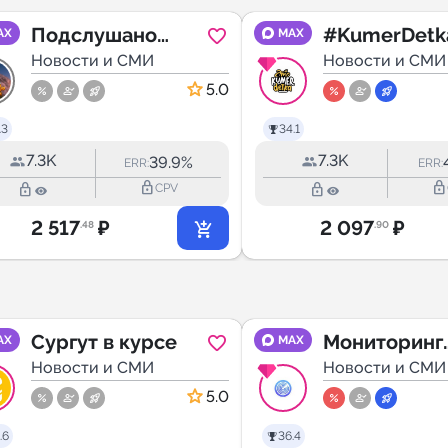
Подслушано
#KumerDetk
AX
MAX
Ишимбай
Новости и СМИ
Кумертау
Новости и СМИ
5.0
.3
34.1
7.3K
7.3K
39.9%
ERR:
ERR:
lock_outline
lock_outline
lock_outline
lock_outline
CPV
2 517
₽
2 097
₽
.48
.90
Сургут в курсе
Мониторинг
AX
MAX
Новости и СМИ
Саратов
Новости и СМИ
5.0
.6
36.4