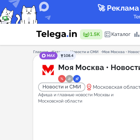
🚀 Реклама
Те
1.5K
Каталог
Главная
Каталог
Новости и СМИ
Моя Москва • Новос
MAX
108.4
Каталог 
Моя Москва • Новост
distance
Новости и СМИ
Московская облас
Горящие
Афиша и главные новости Москвы и
Московской области
Аналитик
New