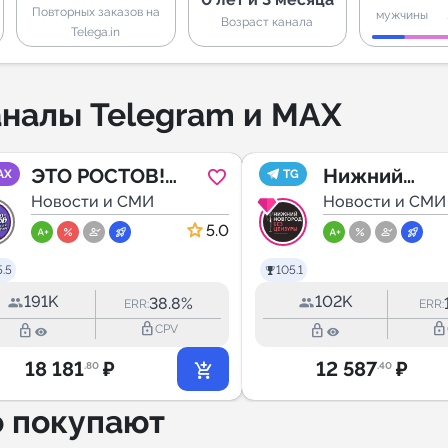
Повторных заказов на
мужчины
Возраст канала
Telega.in
налы Telegram и MAX
ЭТО РОСТОВ!
Нижний
AX
TG
Новости
Новости и СМИ
Новгород Б
Новости и СМИ
Ростова-на-Дону
ЦЕНЗУРЫ
5.0
.5
105.1
191K
102K
38.8%
ERR:
ERR:
lock_outline
lock_outline
lock_outline
lock_outline
CPV
18 181
₽
12 587
₽
.80
.40
о покупают