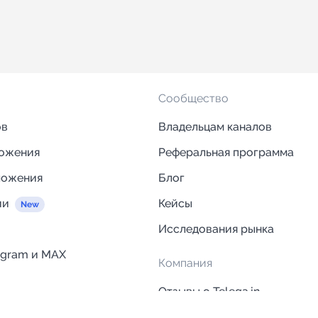
Сообщество
ов
Владельцам каналов
ложения
Реферальная программа
ложения
Блог
ии
Кейсы
Исследования рынка
egram и MAX
Компания
Отзывы о Telega.in
ций
Информация о безопасност