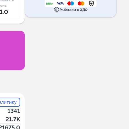
ень:
handshake
Работаем с ЭДО
1.0
алитику
1341
21.7K
21675.0