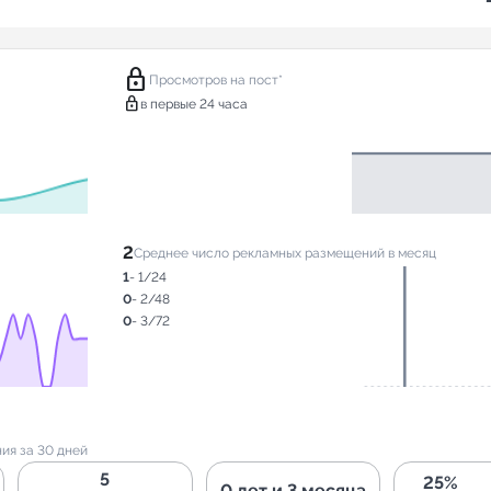
lock
Просмотров на пост*
lock
в первые 24 часа
2
Среднее число рекламных размещений в месяц
1
- 1/24
0
- 2/48
0
- 3/72
ия за 30 дней
5
25%
0 лет и 3 месяца