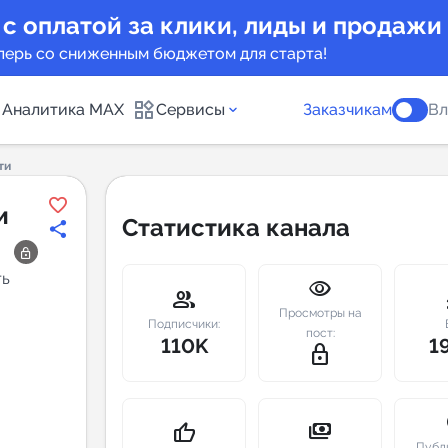
 с оплатой за клики, лиды и продажи
перь со сниженным бюджетом для старта!
Аналитика MAX
Сервисы
Заказчикам
Вл
ти
каналов
Каталог б
и
Статистика канала
Индекс чи
ть
visibility
 предложения
Telegram
group
m
Просмотры на
New
Подписчики:
пост:
110K
1
lock_outline
Индивиду
а MAX каналов
сопровож
u
payments
thumb_up
Публ