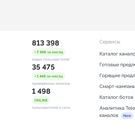
813 398
Сервисы
+ 7 656
за месяц
Каталог канал
новых пользователей
Готовые пред
35 475
Горящие пред
+ 1 445
за месяц
проверенных каналов
Смарт-кампан
1 498
Каталог ботов
ONLINE
Аналитика Tel
пользователей в сети
каналов
Бот нотифика