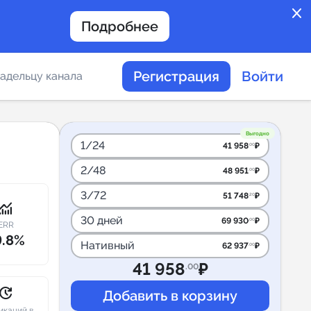
close
Подробнее
Регистрация
Войти
адельцу канала
отов
Выгодно
1/24
41 958
₽
.00
2/48
48 951
₽
.00
таемости каналов в
3/72
51 748
₽
.20
onitoring
30 дней
69 930
₽
.00
ERR
9.8%
Нативный
62 937
₽
.00
альное
41 958
₽
.00
дение
pdate
икаций в