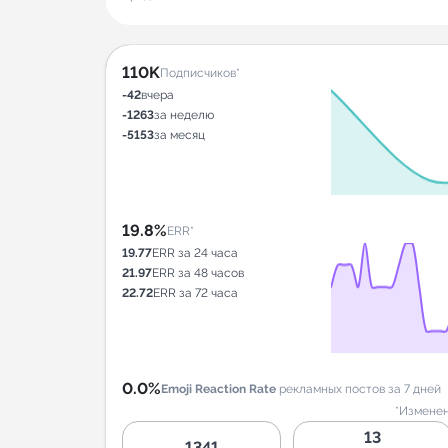
110K
Подписчиков*
-42
вчера
-1263
за неделю
-5153
за месяц
19.8%
ERR*
19.77
ERR за 24 часа
21.97
ERR за 48 часов
22.72
ERR за 72 часа
0.0%
Emoji Reaction Rate
рекламных постов за 7 дней
*Изменен
13
1341