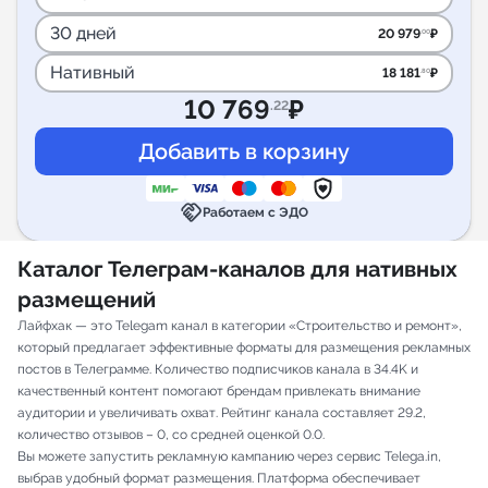
30 дней
20 979
₽
.00
Нативный
18 181
₽
.80
10 769
₽
.22
handshake
Работаем с ЭДО
Каталог Телеграм-каналов для нативных
размещений
Лайфхак — это Telegam канал в категории «Строительство и ремонт»,
который предлагает эффективные форматы для размещения рекламных
постов в Телеграмме. Количество подписчиков канала в 34.4K и
качественный контент помогают брендам привлекать внимание
аудитории и увеличивать охват. Рейтинг канала составляет 29.2,
количество отзывов – 0, со средней оценкой 0.0.
Вы можете запустить рекламную кампанию через сервис Telega.in,
выбрав удобный формат размещения. Платформа обеспечивает