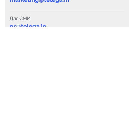
Для СМИ
pr@telega.in
Техподдержка
Telegram
MAX
Сервисы
Каталог каналов
Готовые предложения
Горящие предложения
Смарт-кампании
Каталог ботов