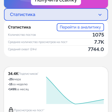
Статистика
Статистика
Перейти в аналитику
1075
Количество постов
7.7K
Среднее количество просмотров на пост
7744.0
Средний охват (24ч)
34.4K
Подписчиков*
-25
вчера
-15
за неделю
+1499
за месяц
lock
Просмотров на пост*