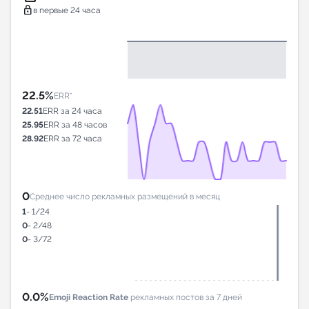
lock
в первые 24 часа
22.5%
ERR*
22.51
ERR за 24 часа
25.95
ERR за 48 часов
28.92
ERR за 72 часа
0
Среднее число рекламных размещений в месяц
1
- 1/24
0
- 2/48
0
- 3/72
0.0%
Emoji Reaction Rate
рекламных постов за 7 дней