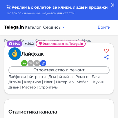
close
🚀 Реклама с оплатой за клики, лиды и продажи
Теперь со сниженным бюджетом для старта!
Каталог
Сервисы
Войти
Главная
Каталог
Строительство и ремонт
Лайфхак
MAX
29.2
Эксклюзивно на Telega.in
Каталог каналов
Лайфхак
Каталог ботов
Строительство и ремонт
Горящие предложения
Лайфхаки | Хитрости | Дом | Хозяйка | Ремонт | Дача |
Дизайн | Квартира | Идеи | Интерьер | Мебель | Кухня |
Диван | Мастер | Строитель
Индекс читаемости каналов в Telegram
New
Аналитика MAX каналов
Статистика канала
New