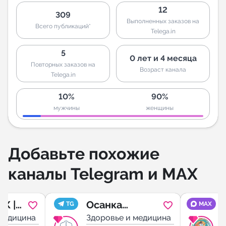
12
309
Выполненных заказов на
Всего публикаций*
Telega.in
5
0 лет и 4 месяца
Повторных заказов на
Возраст канала
Telega.in
10%
90%
мужчины
женщины
Добавьте похожие
каналы Telegram и MAX
Ж |
Осанка
TG
MAX
логи
 медицина
Наизнанку |
Здоровье и медицина
З