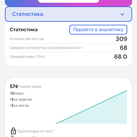
Статистика
Статистика
Перейти в аналитику
309
Количество постов
68
Среднее количество просмотров на пост
68.0
Средний охват (24ч)
574
Подписчиков*
+2
вчера
+3
за неделю
+3
за месяц
lock
Просмотров на пост*