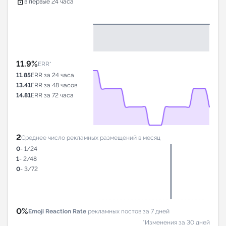
lock
в первые 24 часа
11.9%
ERR*
11.85
ERR за 24 часа
13.41
ERR за 48 часов
14.81
ERR за 72 часа
2
Среднее число рекламных размещений в месяц
0
- 1/24
1
- 2/48
0
- 3/72
0%
Emoji Reaction Rate
рекламных постов за 7 дней
*Изменения за 30 дней