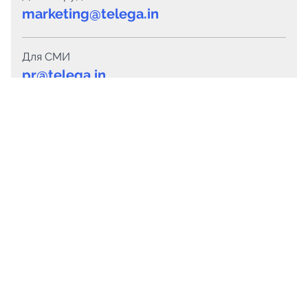
marketing@telega.in
Для СМИ
pr@telega.in
Техподдержка
Telegram
MAX
Сервисы
Каталог каналов
Готовые предложения
Горящие предложения
Смарт-кампании