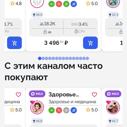
Массаж | ЛФК
4.8
5.0
36.9
32.3
18.2K
10.
18.7%
3.4%
:
ERR:
outline
lock_outline
lock_outline
lock_outline
CPV
CPV
3 496
₽
1 
.50
С этим каналом часто
покупают
Здоровье
MAX
MAX
 медицина
Красота
Здоровье и медицина
Х
е ПП
Похудение ПП
5.0
5.0
Диеты
46.8
45.7
иеты
Правильное