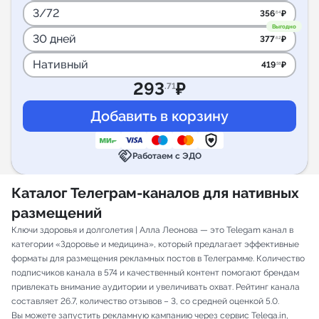
3/72
356
₽
.64
Выгодно
30 дней
377
₽
.62
Нативный
419
₽
.58
293
₽
.71
handshake
Работаем с ЭДО
Каталог Телеграм-каналов для нативных
размещений
Ключи здоровья и долголетия | Алла Леонова — это Telegam канал в
категории «Здоровье и медицина», который предлагает эффективные
форматы для размещения рекламных постов в Телеграмме. Количество
подписчиков канала в 574 и качественный контент помогают брендам
привлекать внимание аудитории и увеличивать охват. Рейтинг канала
составляет 26.7, количество отзывов – 3, со средней оценкой 5.0.
Вы можете запустить рекламную кампанию через сервис Telega.in,