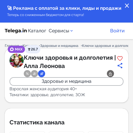
close
🚀 Реклама с оплатой за клики, лиды и продажи
Теперь со сниженным бюджетом для старта!
Каталог
Сервисы
Войти
Главная
Каталог
Здоровье и медицина
Ключи здоровья и долголети
MAX
26.7
Каталог каналов
Ключи здоровья и долголетия |
Алла Леонова
Каталог ботов
Здоровье и медицина
Горящие предложения
Взрослая женская аудитория 40+
Тематики: здоровье, долголетие, ЗОЖ
Индекс читаемости каналов в Telegram
New
Статистика канала
Аналитика MAX каналов
New