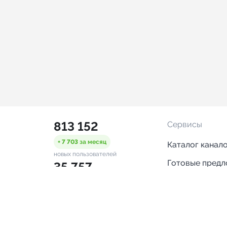
813 152
Сервисы
+ 7 703
за месяц
Каталог канал
новых пользователей
Готовые пред
35 757
Горящие пред
+ 1 448
за месяц
проверенных каналов
Смарт-кампан
1 065
Каталог ботов
ONLINE