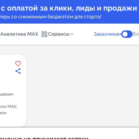
 с оплатой за клики, лиды и продажи
перь со сниженным бюджетом для старта!
Аналитика MAX
Сервисы
Заказчикам
Вл
каналов
Каталог б
Индекс чи
 предложения
Telegram
дываем
New
ели MAX.
вом
Индивиду
а MAX каналов
сопровож