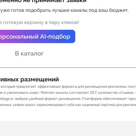
еменно не принимает заявки
а Telegram
 уже готов подобрать лучшие каналы под ваш бюджет.
 готовую корзину в пару кликов!
ерсональный AI-подбор
В каталог
ативных размещений
 который предлагает эффективные форматы для размещения рекламных посто
 увеличивать охват. Рейтинг канала составляет 29.7, количество отзывов – 
elega.in, выбрав удобный формат размещения. Платформа обеспечивает про
лненных заявок канал зарекомендовал себя как надежный партнер для реклам