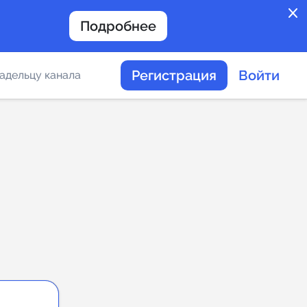
close
Подробнее
Регистрация
Войти
адельцу канала
отов
таемости каналов в
альное
дение