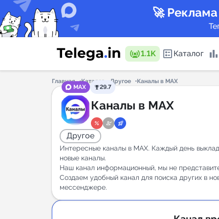
🚀 Реклама
Те
1.1K
Каталог
Главная
Каталог
Другое
Каналы в MAX
MAX
29.7
Каталог 
Каналы в MAX
Другое
Горящие
Интересные каналы в MAX. Каждый день выкла
новые каналы.
Наш канал информационный, мы не представит
Создаем удобный канал для поиска других в но
Аналитик
мессенджере.
New