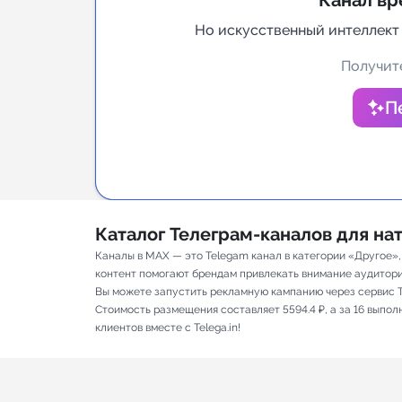
Канал вр
Аналитик
Но искусственный интеллект
Получите
П
Каталог Телеграм-каналов для н
Каналы в MAX — это Telegam канал в категории «Другое»,
контент помогают брендам привлекать внимание аудитории и
Вы можете запустить рекламную кампанию через сервис T
Стоимость размещения составляет 5594.4 ₽, а за 16 выпо
клиентов вместе с Telega.in!