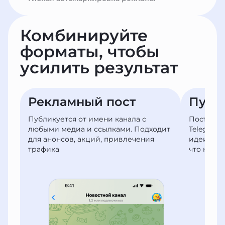
Комбинируйте
форматы,
чтобы
усилить результат
Рекламный пост
Публ
Публикуется от имени канала с
Пост в а
любыми медиа и ссылками. Подходит
Telegram
для анонсов, акций, привлечения
идеи, во
трафика
что клие