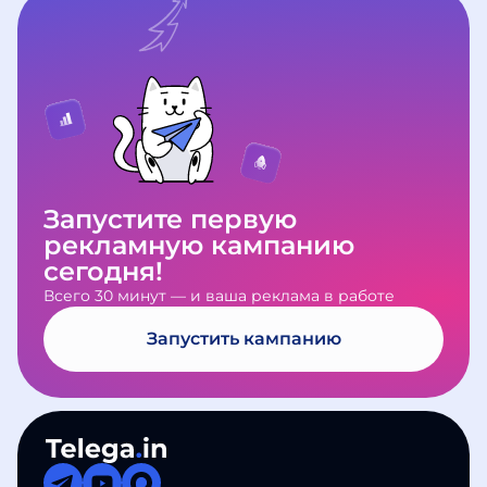
нарушениями, мы вернём деньги в
каналов и соберём статистику. По
обновления и полезные
полном объёме.
итогам вы получите подробный
материалы. Если возникнут
отчёт.
вопросы по работе сервиса,
напишите в
Telegram-бот
поддержки
— мы всегда на связи.
Запустите первую
рекламную кампанию
сегодня!
Всего 30 минут — и ваша реклама в работе
Запустить кампанию