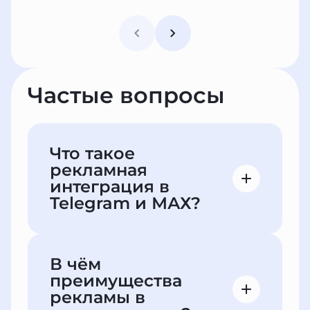
Частые вопросы
Что такое
рекламная
интеграция в
Telegram и МАХ?
Это размещение рекламного поста
в публичных и приватных каналах в
В чём
Telegram и MAX. Можно
преимущества
публиковать текст, фото, видео и
рекламы в
активные ссылки — на сайт,