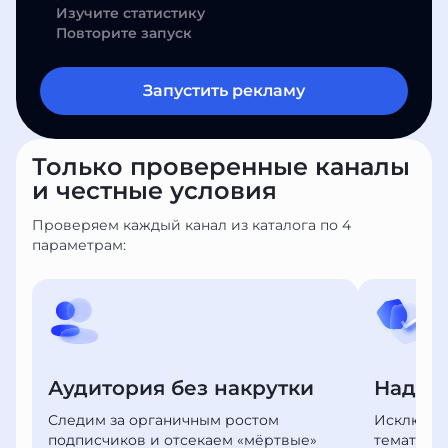
Изучите статистику
Повторите запуск
Запустить рекламу
Только проверенные каналы
и честные условия
Проверяем каждый канал из каталога по 4
параметрам:
Аудитория без накрутки
Надеж
Следим за органичным ростом
Исключае
подписчиков и отсекаем «мёртвые»
тематико