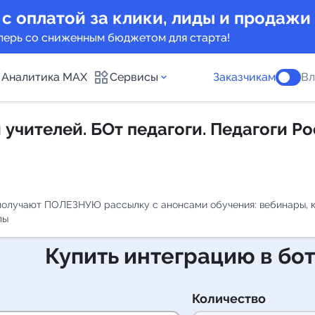
 с оплатой за клики, лиды и продажи
перь со сниженным бюджетом для старта!
Аналитика MAX
Сервисы
Заказчикам
Вл
 учителей. БОт педагоги. Педагоги Р
каналов
Каталог б
Индекс чи
 предложения
Telegram
о получают ПОЛЕЗНУЮ рассылку с анонсами обучения: вебинары, 
лы
New
Купить интеграцию в бо
Индивиду
а MAX каналов
сопровож
Количество