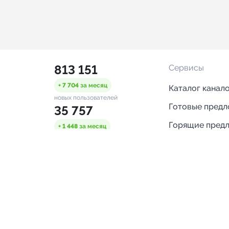
813 151
Сервисы
+ 7 704
за месяц
Каталог канал
новых пользователей
Готовые пред
35 757
Горящие пред
+ 1 448
за месяц
проверенных каналов
Смарт-кампан
1 317
Каталог ботов
ONLINE
Аналитика Tel
пользователей в сети
каналов
Бот нотифика