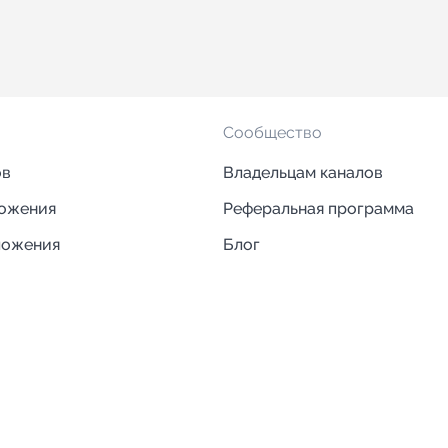
Сообщество
ов
Владельцам каналов
ложения
Реферальная программа
ложения
Блог
ии
Кейсы
Исследования рынка
egram и MAX
Компания
Отзывы о Telega.in
ций
Информация о безопасност