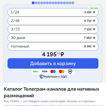
Выгодно
1/24
4 195
₽
.80
2/48
6 713
₽
.28
3/72
7 132
₽
.86
30 дней
7 552
₽
.44
Нативный
8 391
₽
.60
4 195
₽
.80
handshake
Работаем с ЭДО
Каталог Телеграм-каналов для нативных
размещений
Я из ЛОМА — это Telegam канал в категории «Бизнес и стартапы»,