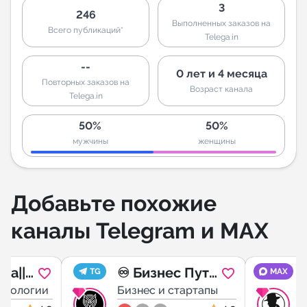
3
246
Выполненных заказов на
Всего публикаций*
Telega.in
--
0 лет и 4 месяца
Повторных заказов на
Возраст канала
Telega.in
50%
50%
мужчины
женщины
Добавьте похожие
каналы Telegram и MAX
са||
♾ Бизнес Путь
TG
MAX
ие ИИ
ехнологии
♾
Бизнес и стартапы
Б