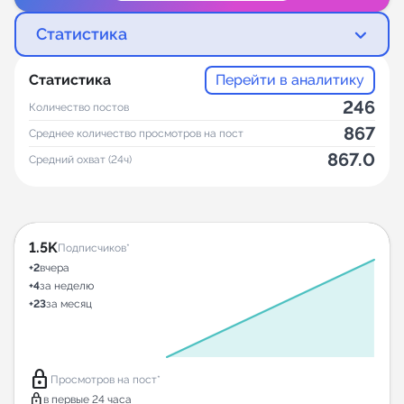
Статистика
Статистика
Перейти в аналитику
246
Количество постов
867
Среднее количество просмотров на пост
867.0
Средний охват (24ч)
1.5K
Подписчиков*
+2
вчера
+4
за неделю
+23
за месяц
lock
Просмотров на пост*
lock
в первые 24 часа