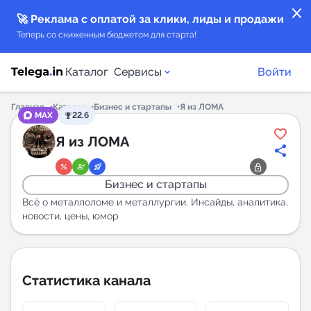
close
🚀 Реклама с оплатой за клики, лиды и продажи
Теперь со сниженным бюджетом для старта!
Каталог
Сервисы
Войти
Главная
Каталог
Бизнес и стартапы
Я из ЛОМА
MAX
22.6
Каталог каналов
Я из ЛОМА
Каталог ботов
Бизнес и стартапы
Горящие предложения
Всё о металлоломе и металлургии. Инсайды, аналитика,
новости, цены, юмор
Индекс читаемости каналов в Telegram
New
Статистика канала
Аналитика MAX каналов
New